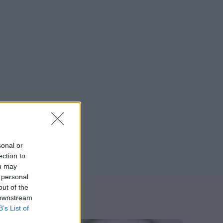
sonal or
ection to
ou may
 personal
out of the
 downstream
B’s List of