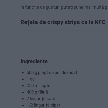
În funcție de gusturi, puteți pune mai multă pa
Rețeta de crispy strips ca la KFC
Ingrediente
500 g piept de pui dezosat
1 ou
250 ml lapte
400 g făină
2 lingurițe sare
1/2 linguriță piper