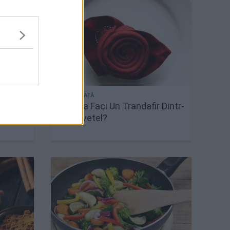
nă
Cum Sa Faci Un Trandafir Dintr-
să te
un Servetel?