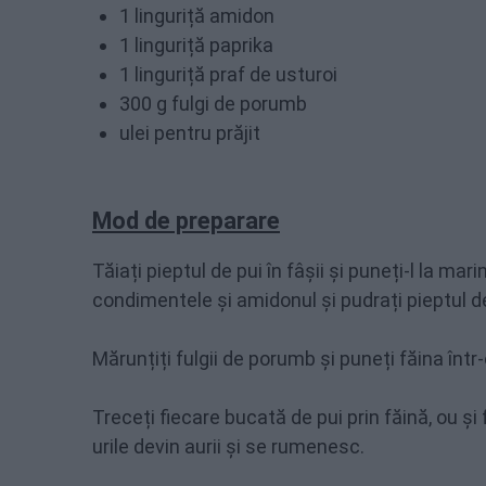
1 linguriță amidon
1 linguriță paprika
1 linguriță praf de usturoi
300 g fulgi de porumb
ulei pentru prăjit
Mod de preparare
Tăiați pieptul de pui în fâșii și puneți-l la m
condimentele și amidonul și pudrați pieptul de
Mărunțiți fulgii de porumb și puneți făina într-o 
Treceți fiecare bucată de pui prin făină, ou și
urile devin aurii și se rumenesc.