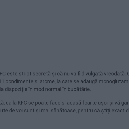
FC este strict secretă și că nu va fi divulgată vreodată. 
e 11 condimente și arome, la care se adaugă monoglutama
la dispoziție în mod normal în bucătărie.
ntă, ca la KFC se poate face și acasă foarte ușor și vă g
ăcute de voi sunt și mai sănătoase, pentru că știți exact 