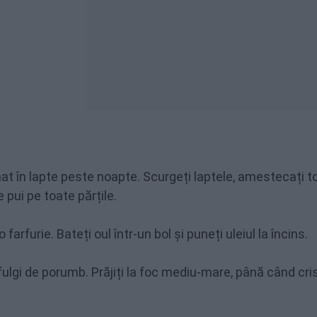
arinat în lapte peste noapte. Scurgeți laptele, amestecați t
 pui pe toate părțile.
farfurie. Bateți oul într-un bol și puneți uleiul la încins.
 fulgi de porumb. Prăjiți la foc mediu-mare, până când cri