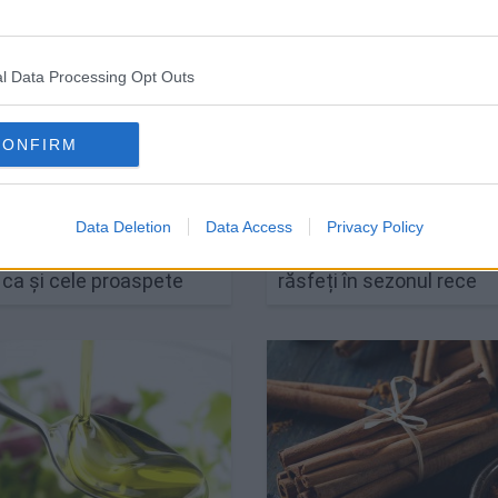
l Data Processing Opt Outs
CONFIRM
ci ca legumele
Data Deletion
Data Access
Cum să faci cea mai bu
Privacy Policy
te să aiba un gust la fel
ciocolată caldă, cu care 
 ca și cele proaspete
răsfeți în sezonul rece