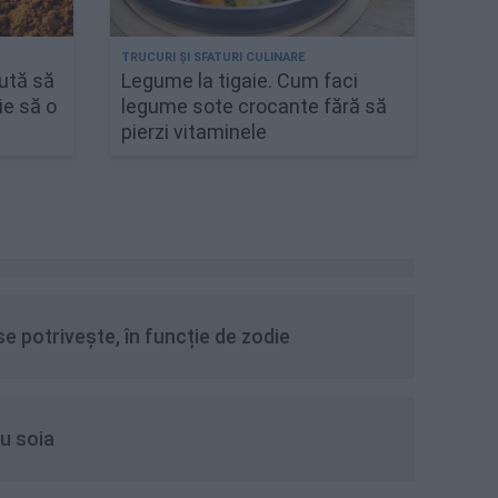
jută să
Legume la tigaie. Cum faci
ie să o
legume sote crocante fără să
pierzi vitaminele
se potrivește, în funcție de zodie
u soia