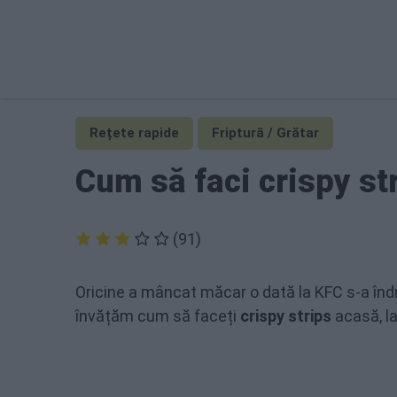
Rețete rapide
Friptură / Grătar
Cum să faci crispy st
(91)
Oricine a mâncat măcar o dată la KFC s-a îndră
învățăm cum să faceți
crispy strips
acasă, la