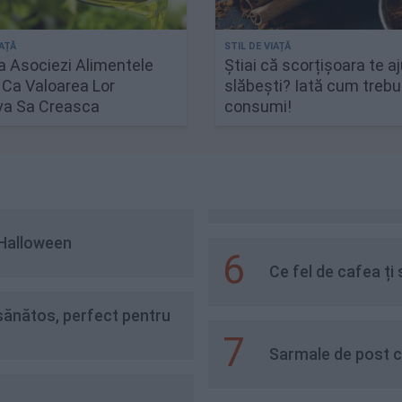
 Asociezi Alimentele
Știai că scorțișoara te a
 Ca Valoarea Lor
slăbești? Iată cum trebu
iva Sa Creasca
consumi!
 Halloween
6
Ce fel de cafea ți 
v sănătos, perfect pentru
7
Sarmale de post c