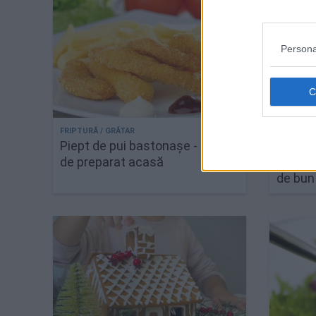
Persona
Piept de pui bastonașe - ușor
Cum fa
de preparat acasă
congela
de bun