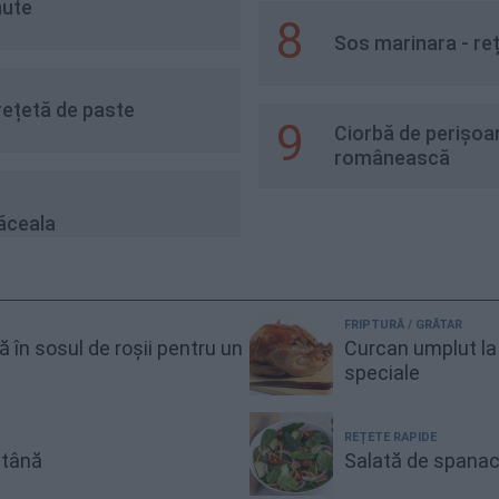
n 5 minute
8
Sos marinara - reț
rețetă de paste
9
Ciorbă de perișoar
românească
răceala
FRIPTURĂ / GRĂTAR
gă în sosul de roșii pentru un
Curcan umplut la 
speciale
REȚETE RAPIDE
ntână
Salată de spanac