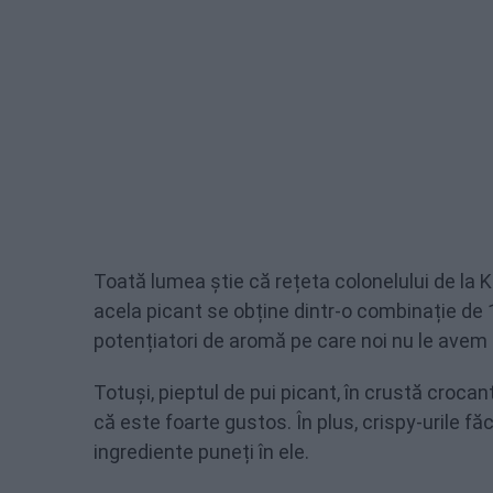
Toată lumea știe că rețeta colonelului de la K
acela picant se obține dintr-o combinație d
potențiatori de aromă pe care noi nu le avem 
Totuși, pieptul de pui picant, în crustă croca
că este foarte gustos. În plus, crispy-urile f
ingrediente puneți în ele.