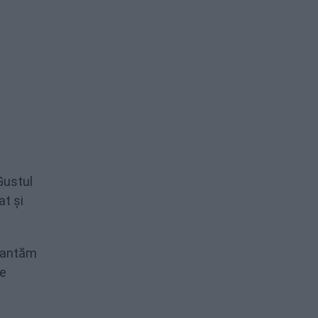
Gustul
t și
arantăm
de