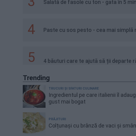
3
Salată de fasole cu ton - gata î
4
Paste cu sos pesto - cea mai simplă 
5
4 băuturi care te ajută să ții departe 
Trending
TRUCURI ȘI SFATURI CULINARE
Ingredientul pe care italienii îl adau
gust mai bogat
PRĂJITURI
Colțunași cu brânză de vaci și smâ