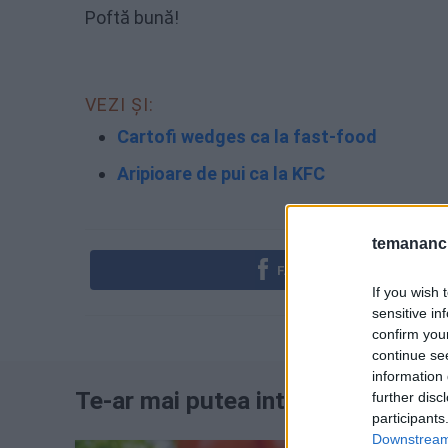
Poftă bună!
VEZI ȘI:
Cartofi wedges ca la fast-food
Aripioare de pui ca la KFC
temananc.
FACEBOOK
If you wish 
sensitive in
confirm you
continue se
information 
Te-ar mai putea interesa
further disc
participants
Downstream 