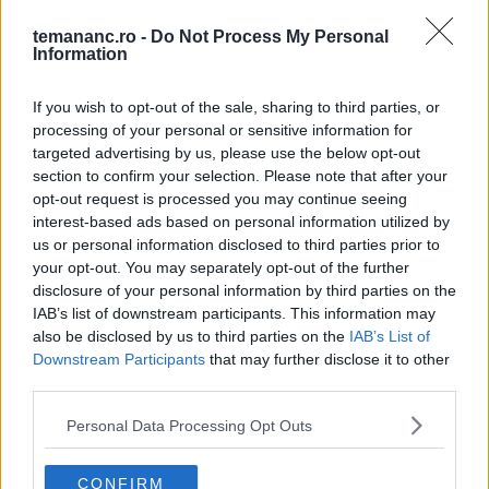
1
temananc.ro -
Do Not Process My Personal
Information
Fursecuri fragede cu stafide
If you wish to opt-out of the sale, sharing to third parties, or
processing of your personal or sensitive information for
2
targeted advertising by us, please use the below opt-out
Salată de crudități pentru iarnă
section to confirm your selection. Please note that after your
opt-out request is processed you may continue seeing
interest-based ads based on personal information utilized by
3
us or personal information disclosed to third parties prior to
Prăjitură cu mere - fără coacere
your opt-out. You may separately opt-out of the further
disclosure of your personal information by third parties on the
IAB’s list of downstream participants. This information may
4
also be disclosed by us to third parties on the
IAB’s List of
Pui Cu Fasole Si Pesto De Rucola
Downstream Participants
that may further disclose it to other
third parties.
Personal Data Processing Opt Outs
5
Souffle De Broccoli Si Branza Cu Mucegai
CONFIRM