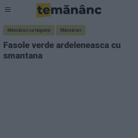
Mâncăruri cu legume
Mâncăruri
Fasole verde ardeleneasca cu
smantana