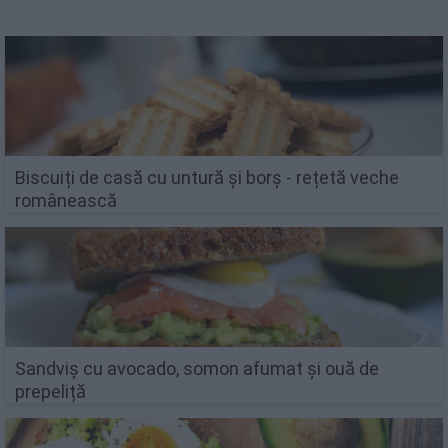
Biscuiți de casă cu untură și borș - rețetă veche
românească
Sandviș cu avocado, somon afumat și ouă de
prepeliță