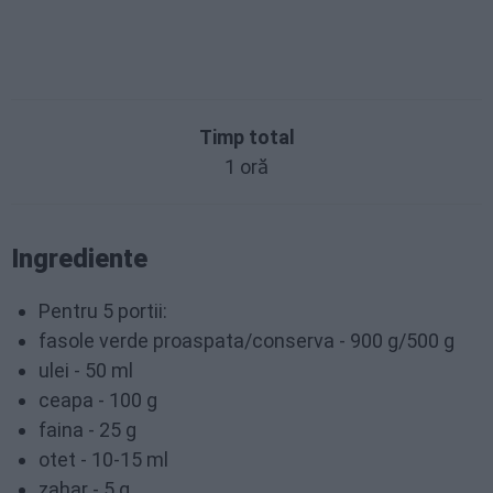
Timp total
1 oră
Ingrediente
Pentru 5 portii:
fasole verde proaspata/conserva - 900 g/500 g
ulei - 50 ml
ceapa - 100 g
faina - 25 g
otet - 10-15 ml
zahar - 5 g