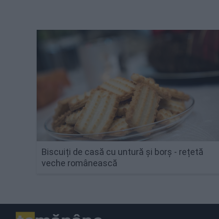
Biscuiți de casă cu untură și borș - rețetă
veche românească