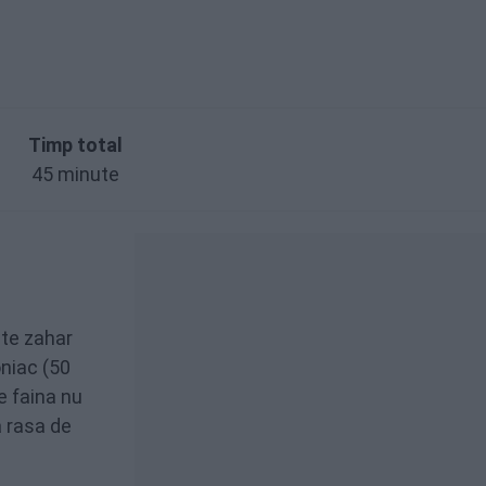
Timp total
45 minute
ete zahar
oniac (50
de faina nu
ja rasa de