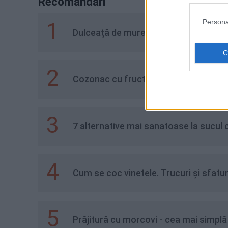
Recomandări
Persona
1
Dulceață de mure - rețeta tradițional
2
Cozonac cu fructe uscate
3
7 alternative mai sanatoase la sucul
4
Cum se coc vinetele. Trucuri și sfaturi
5
Prăjitură cu morcovi - cea mai simplă