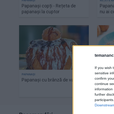
Papanași copți - Rețeta de
Papanaș
papanași la cuptor
nu ai 
temananc.
If you wish 
sensitive in
confirm you
Papanași cu brânză de vaci
Cea ma
continue se
papana
information 
further disc
participants
Downstream 