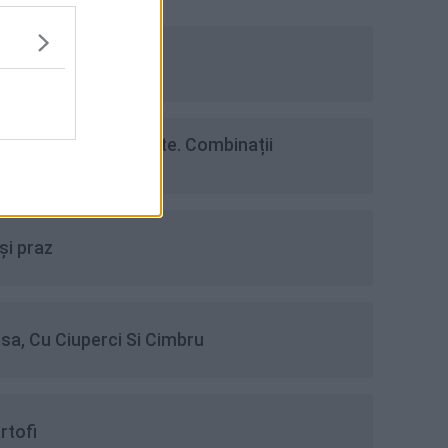
u mălai
dimente pentru pește. Combinații
uri și arome
și praz
a, Cu Ciuperci Si Cimbru
rtofi