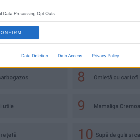
l Data Processing Opt Outs
6
ă
Cartofi crocanți c
CONFIRM
7
Cele mai bune con
delicioase de ierb
Data Deletion
Data Access
Privacy Policy
8
 carbogazos
Omletă cu cartofi 
9
 utile
Mamaliga Cremoas
10
 rețetă
Supă de gulii și ca