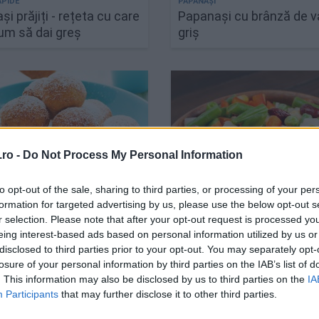
i prăjiți - rețeta cu care
Papanași cu brânză de va
cum să dai greș
griș
ro -
Do Not Process My Personal Information
to opt-out of the sale, sharing to third parties, or processing of your per
formation for targeted advertising by us, please use the below opt-out s
r selection. Please note that after your opt-out request is processed y
i simplă rețetă de
Cum faci ca legumele
eing interest-based ads based on personal information utilized by us or
și
congelate să aiba un gust
disclosed to third parties prior to your opt-out. You may separately opt-
de bun ca și cele proasp
losure of your personal information by third parties on the IAB’s list of
. This information may also be disclosed by us to third parties on the
IA
Participants
that may further disclose it to other third parties.