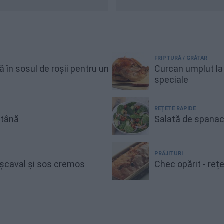
FRIPTURĂ / GRĂTAR
gă în sosul de roșii pentru un
Curcan umplut la 
speciale
REȚETE RAPIDE
ntână
Salată de spanac
PRĂJITURI
cașcaval și sos cremos
Chec opărit - reț