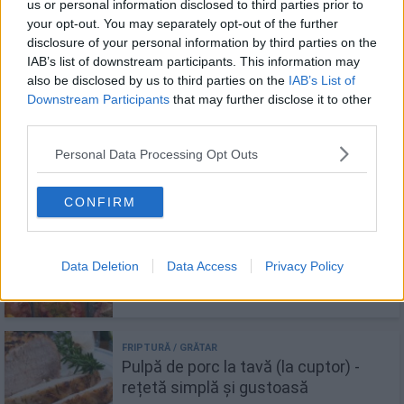
Pulpă de porc la cuptor, în sos de
us or personal information disclosed to third parties prior to
roșii cu usturoi
your opt-out. You may separately opt-out of the further
disclosure of your personal information by third parties on the
IAB’s list of downstream participants. This information may
also be disclosed by us to third parties on the
IAB’s List of
Downstream Participants
that may further disclose it to other
third parties.
Pulpă de porc cu cartofi, la cuptor
Personal Data Processing Opt Outs
CONFIRM
Marinadă pentru porc. Cum marinezi
carnea pentru cea mai bună friptură
Data Deletion
Data Access
Privacy Policy
Pulpă de porc la tavă (la cuptor) -
rețetă simplă și gustoasă