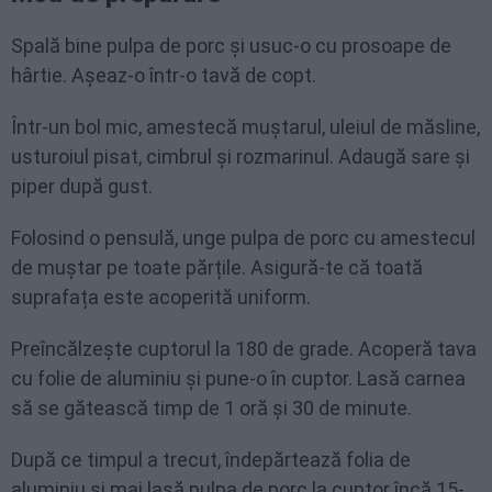
Spală bine pulpa de porc și usuc-o cu prosoape de
hârtie. Așeaz-o într-o tavă de copt.
Într-un bol mic, amestecă muștarul, uleiul de măsline,
usturoiul pisat, cimbrul și rozmarinul. Adaugă sare și
piper după gust.
Folosind o pensulă, unge pulpa de porc cu amestecul
de muștar pe toate părțile. Asigură-te că toată
suprafața este acoperită uniform.
Preîncălzește cuptorul la 180 de grade. Acoperă tava
cu folie de aluminiu și pune-o în cuptor. Lasă carnea
să se gătească timp de 1 oră și 30 de minute.
După ce timpul a trecut, îndepărtează folia de
aluminiu și mai lasă pulpa de porc la cuptor încă 15-