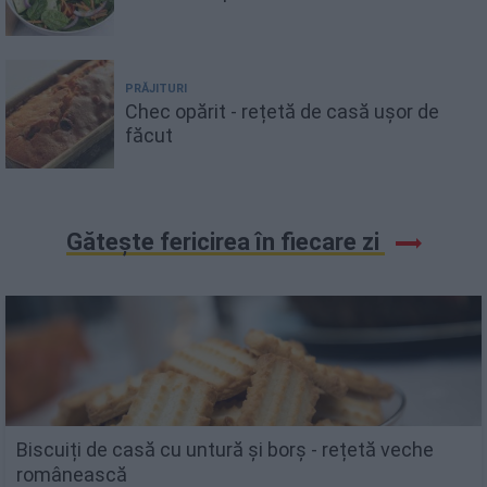
PRĂJITURI
Chec opărit - rețetă de casă ușor de
făcut
Gătește fericirea în fiecare zi
Biscuiți de casă cu untură și borș - rețetă veche
românească