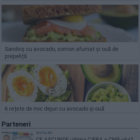
Sandviș cu avocado, somon afumat și ouă de
prepeliță
6 rețete de mic dejun cu avocado și ouă
Parteneri
SHTIU.RO
CE ASCUNDE ultima CIFRA a CNP-ului?