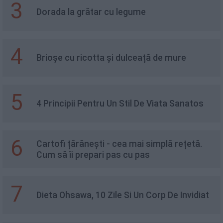
3
Dorada la grătar cu legume
4
Brioșe cu ricotta și dulceață de mure
5
4 Principii Pentru Un Stil De Viata Sanatos
6
Cartofi țărănești - cea mai simplă rețetă.
Cum să îi prepari pas cu pas
7
Dieta Ohsawa, 10 Zile Si Un Corp De Invidiat