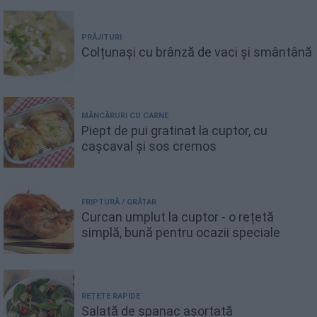
PRĂJITURI
Colțunași cu brânză de vaci și smântână
MÂNCĂRURI CU CARNE
Piept de pui gratinat la cuptor, cu
cașcaval și sos cremos
FRIPTURĂ / GRĂTAR
Curcan umplut la cuptor - o rețetă
simplă, bună pentru ocazii speciale
REȚETE RAPIDE
Salată de spanac asortată