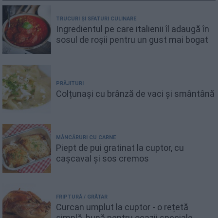
TRUCURI ȘI SFATURI CULINARE
Ingredientul pe care italienii îl adaugă în
sosul de roșii pentru un gust mai bogat
PRĂJITURI
Colțunași cu brânză de vaci și smântână
MÂNCĂRURI CU CARNE
Piept de pui gratinat la cuptor, cu
cașcaval și sos cremos
FRIPTURĂ / GRĂTAR
Curcan umplut la cuptor - o rețetă
simplă, bună pentru ocazii speciale