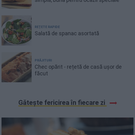
REȚETE RAPIDE
Salată de spanac asortată
PRĂJITURI
Chec opărit - rețetă de casă ușor de
făcut
Gătește fericirea în fiecare zi