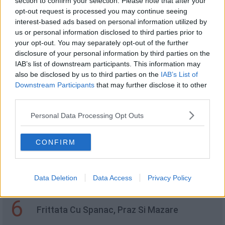
section to confirm your selection. Please note that after your
opt-out request is processed you may continue seeing
2
interest-based ads based on personal information utilized by
Sos de gutui si mere
us or personal information disclosed to third parties prior to
your opt-out. You may separately opt-out of the further
disclosure of your personal information by third parties on the
3
IAB’s list of downstream participants. This information may
5 Surse Surprinzatoare De Zahar
also be disclosed by us to third parties on the
IAB’s List of
Downstream Participants
that may further disclose it to other
third parties.
4
Quesadilla cu legume - rețeta simplă și
Personal Data Processing Opt Outs
rapidă
CONFIRM
5
Tocăniță de porc cu macaroane
Data Deletion
Data Access
Privacy Policy
6
Frittata Cu Spanac, Praz Si Mazare