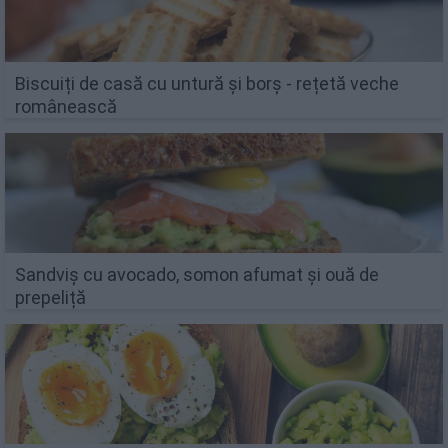
Biscuiți de casă cu untură și borș - rețetă veche
românească
Sandviș cu avocado, somon afumat și ouă de
prepeliță