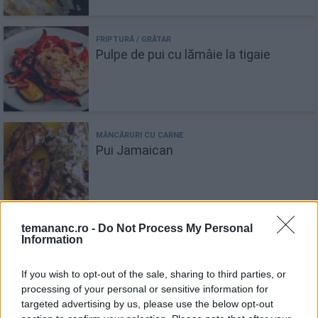
Pulpe de pui cu lămâie la tigaie
Pui Jamaican
temananc.ro -
Do Not Process My Personal
Information
Recomandări
1
If you wish to opt-out of the sale, sharing to third parties, or
Placinta Cu Nuci Pecan
processing of your personal or sensitive information for
targeted advertising by us, please use the below opt-out