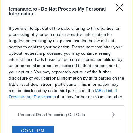
1
temananc.ro -
Do Not Process My Personal
Frigărui cu sos Tzatziki
Information
If you wish to opt-out of the sale, sharing to third parties, or
processing of your personal or sensitive information for
2
Dovlecei Condimentati Si Iaurt Cu Curry
targeted advertising by us, please use the below opt-out
section to confirm your selection. Please note that after your
opt-out request is processed you may continue seeing
interest-based ads based on personal information utilized by
3
Top 5 alimente care pot favoriza aparitia
us or personal information disclosed to third parties prior to
acneei
your opt-out. You may separately opt-out of the further
disclosure of your personal information by third parties on the
IAB’s list of downstream participants. This information may
4
also be disclosed by us to third parties on the
IAB’s List of
Pastă de fasole - 5 rețete rapide și
Downstream Participants
that may further disclose it to other
sănătoase
third parties.
Personal Data Processing Opt Outs
5
Ochelari Cu Capsuni Si Cocos
CONFIRM