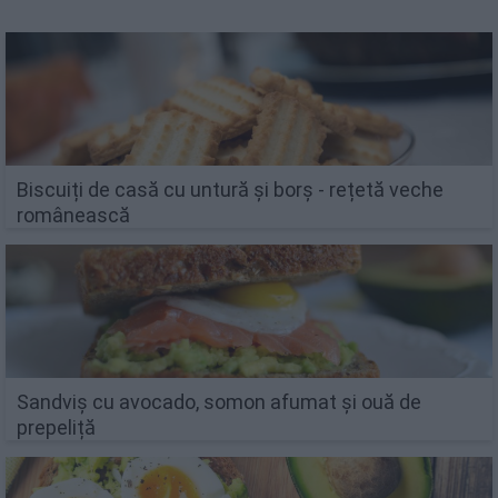
Biscuiți de casă cu untură și borș - rețetă veche
românească
Sandviș cu avocado, somon afumat și ouă de
prepeliță