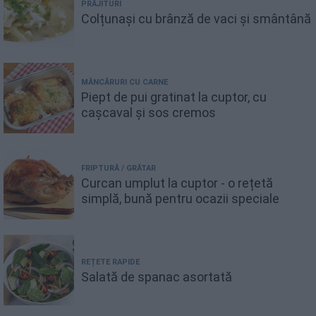
PRĂJITURI
Colțunași cu brânză de vaci și smântână
MÂNCĂRURI CU CARNE
Piept de pui gratinat la cuptor, cu
cașcaval și sos cremos
FRIPTURĂ / GRĂTAR
Curcan umplut la cuptor - o rețetă
simplă, bună pentru ocazii speciale
REȚETE RAPIDE
Salată de spanac asortată