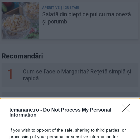
Salată din piept de pui cu maioneză
și porumb
Recomandări
1
Cum se face o Margarita? Rețetă simplă și
rapidă
2
Pate de ficat de pui făcut în casă
temananc.ro -
Do Not Process My Personal
Information
3
If you wish to opt-out of the sale, sharing to third parties, or
Foi de napolitană cu glazură
processing of your personal or sensitive information for