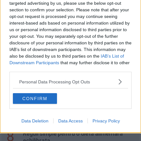
targeted advertising by us, please use the below opt-out
section to confirm your selection. Please note that after your
4
opt-out request is processed you may continue seeing
Aripioare de pui cu miere - 3 variante
interest-based ads based on personal information utilized by
(cuptor, ceaun, air fryer)
us or personal information disclosed to third parties prior to
your opt-out. You may separately opt-out of the further
disclosure of your personal information by third parties on the
5
IAB’s list of downstream participants. This information may
Prajitura Cu Portocale, Rozmarin Si Malai
also be disclosed by us to third parties on the
IAB’s List of
Downstream Participants
that may further disclose it to other
third parties.
6
Chutney picant de prune
Personal Data Processing Opt Outs
CONFIRM
7
Compot de gutui pentru iarnă
Data Deletion
Data Access
Privacy Policy
8
Reguli simple pentru o dieta alimentara
echilibrata