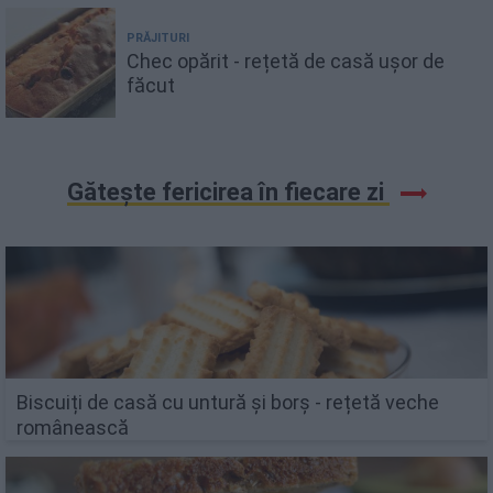
PRĂJITURI
Chec opărit - rețetă de casă ușor de
făcut
Gătește fericirea în fiecare zi
Biscuiți de casă cu untură și borș - rețetă veche
românească