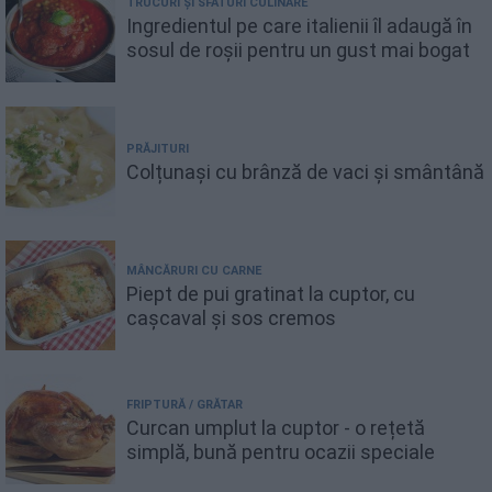
TRUCURI ȘI SFATURI CULINARE
Ingredientul pe care italienii îl adaugă în
sosul de roșii pentru un gust mai bogat
PRĂJITURI
Colțunași cu brânză de vaci și smântână
MÂNCĂRURI CU CARNE
Piept de pui gratinat la cuptor, cu
cașcaval și sos cremos
FRIPTURĂ / GRĂTAR
Curcan umplut la cuptor - o rețetă
simplă, bună pentru ocazii speciale