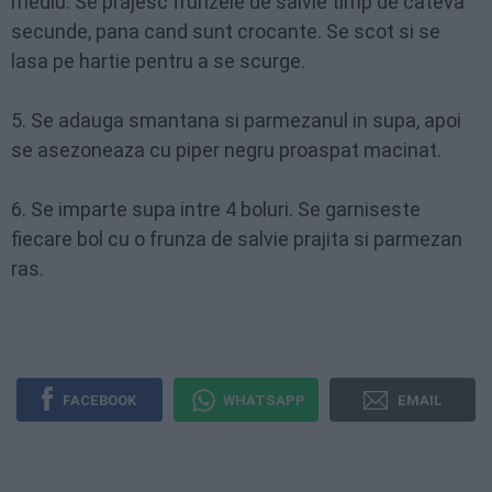
mediu. Se prajesc frunzele de salvie timp de cateva
secunde, pana cand sunt crocante. Se scot si se
lasa pe hartie pentru a se scurge.
5. Se adauga smantana si parmezanul in supa, apoi
se asezoneaza cu piper negru proaspat macinat.
6. Se imparte supa intre 4 boluri. Se garniseste
fiecare bol cu o frunza de salvie prajita si parmezan
ras.
FACEBOOK
WHATSAPP
EMAIL