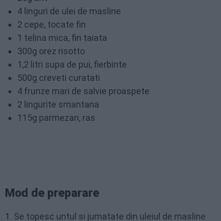
4 linguri de ulei de masline
2 cepe, tocate fin
1 telina mica, fin taiata
300g orez risotto
1,2 litri supa de pui, fierbinte
500g creveti curatati
4 frunze mari de salvie proaspete
2 lingurite smantana
115g parmezan, ras
Mod de preparare
1. Se topesc untul si jumatate din uleiul de masline