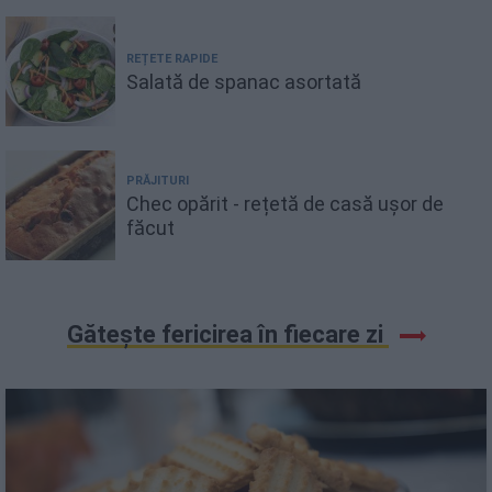
REȚETE RAPIDE
Salată de spanac asortată
PRĂJITURI
Chec opărit - rețetă de casă ușor de
făcut
Gătește fericirea în fiecare zi