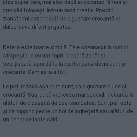
idee super tare, mai ales dacă ai cozonac rămas și
vrei să-l folosești într-un mod creativ. Practic,
transformi cozonacul într-o gustare crocantă și
dulce, ceva diferit și gustos.
Rețeta este foarte simplă. Taie cozonacul în cuburi,
stropește-le cu unt topit, presară zahăr și
scorțișoară, apoi dă-le la cuptor până devin aurii și
crocante. Cam asta e tot.
Le poți mânca așa cum sunt, ca o gustare dulce și
crocantă. Sau, dacă vrei ceva mai special, încearcă-le
alături de o ceașcă de ceai sau cafea. Sunt perfecte
și ca topping peste un bol de înghețată sau alături de
un pahar de lapte cald.