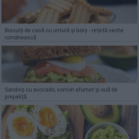
Biscuiți de casă cu untură și borș - rețetă veche
românească
Sandviș cu avocado, somon afumat și ouă de
prepeliță