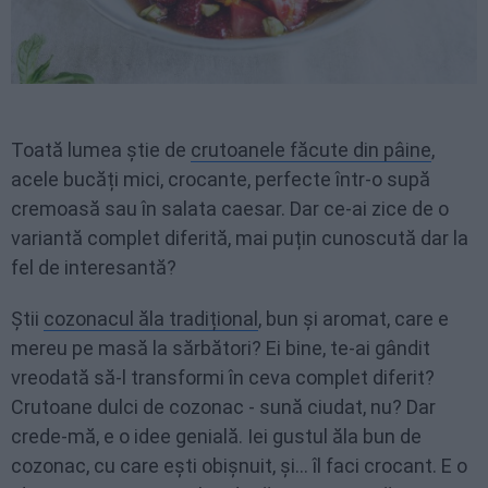
Toată lumea știe de
crutoanele făcute din pâine
,
acele bucăți mici, crocante, perfecte într-o supă
cremoasă sau în salata caesar. Dar ce-ai zice de o
variantă complet diferită, mai puțin cunoscută dar la
fel de interesantă?
Știi
cozonacul ăla tradițional
, bun și aromat, care e
mereu pe masă la sărbători? Ei bine, te-ai gândit
vreodată să-l transformi în ceva complet diferit?
Crutoane dulci de cozonac - sună ciudat, nu? Dar
crede-mă, e o idee genială. Iei gustul ăla bun de
cozonac, cu care ești obișnuit, și... îl faci crocant. E o