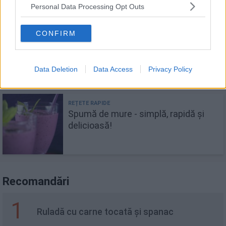
Personal Data Processing Opt Outs
CONFIRM
Cozonac pufos fără frământare -
rețeta simplă și rapidă
Data Deletion
Data Access
Privacy Policy
Spumă de mure - simplă, rapidă și
delicioasă!
Recomandări
1
Ruladă cu carne tocată și spanac