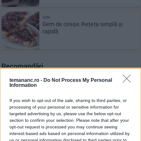
Gem de cireșe. Rețeta simplă și
rapidă
Recomandări
1
temananc.ro -
Do Not Process My Personal
Dovlecei umpluți cu soia
Information
If you wish to opt-out of the sale, sharing to third parties, or
processing of your personal or sensitive information for
2
targeted advertising by us, please use the below opt-out
Salată grecească cu sardine și năut
section to confirm your selection. Please note that after your
opt-out request is processed you may continue seeing
interest-based ads based on personal information utilized by
Prăjitură cu marțipan, mascarpone și
us or personal information disclosed to third parties prior to