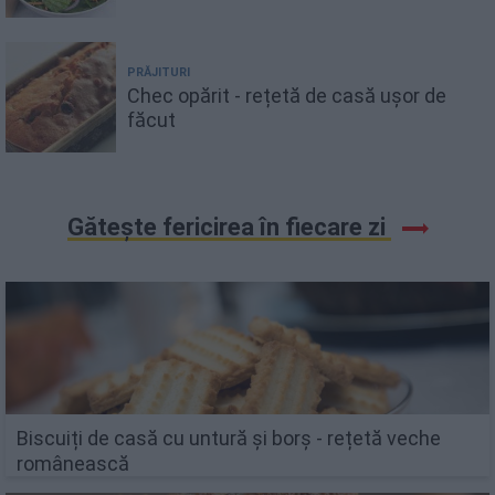
PRĂJITURI
Chec opărit - rețetă de casă ușor de
făcut
Gătește fericirea în fiecare zi
Biscuiți de casă cu untură și borș - rețetă veche
românească