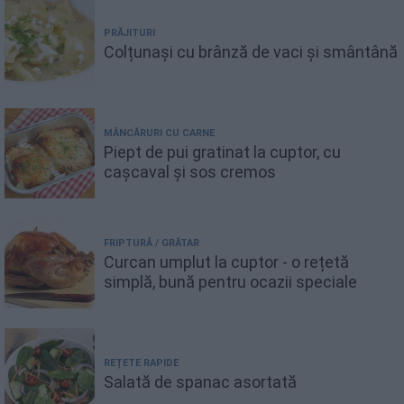
PRĂJITURI
Colțunași cu brânză de vaci și smântână
MÂNCĂRURI CU CARNE
Piept de pui gratinat la cuptor, cu
cașcaval și sos cremos
FRIPTURĂ / GRĂTAR
Curcan umplut la cuptor - o rețetă
simplă, bună pentru ocazii speciale
REȚETE RAPIDE
Salată de spanac asortată