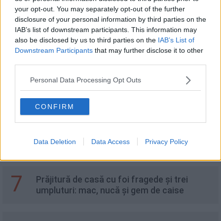
3
fructe
your opt-out. You may separately opt-out of the further
disclosure of your personal information by third parties on the
IAB’s list of downstream participants. This information may
4
also be disclosed by us to third parties on the
IAB’s List of
Ciuperci deshidratate pentru iarnă
Downstream Participants
that may further disclose it to other
third parties.
Personal Data Processing Opt Outs
5
Aripioare de pui la cuptor - crocante,
delicioase și ușor de făcut
CONFIRM
6
Ceai de lavandă. Rețeta corectă, beneficii și
Data Deletion
Data Access
Privacy Policy
proprietăți
7
Prăjitură de casă cu foi fragede și trei
umpluturi: mac, nucă și gem de caise