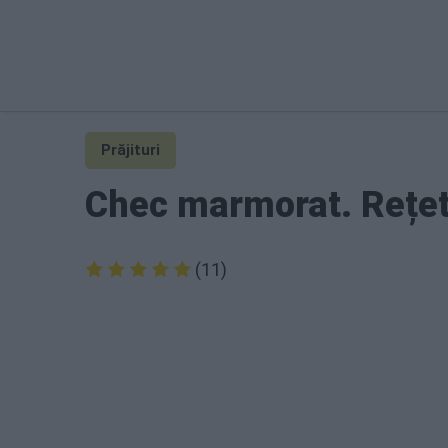
Prăjituri
Chec marmorat. Rețet
(11)