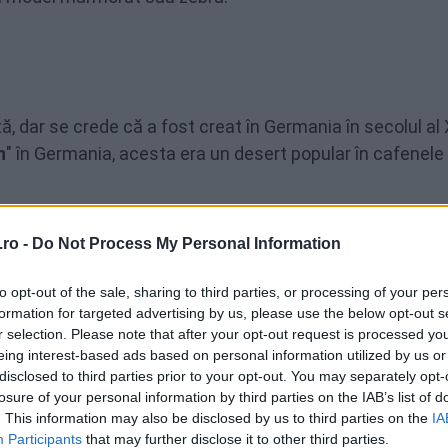
 dar se crede că a fost creat în Germania în secolul al 
n
" în Germania, acesta era un desert popular în cafenele 
t, apărând probabil datorită asemănării cu modelul dunga
ro -
Do Not Process My Personal Information
 atunci când aluatul este turnat în straturi alternative 
r cu dungile unei zebre, în locul efectului mai abstrac
to opt-out of the sale, sharing to third parties, or processing of your per
formation for targeted advertising by us, please use the below opt-out s
r selection. Please note that after your opt-out request is processed y
eing interest-based ads based on personal information utilized by us or
disclosed to third parties prior to your opt-out. You may separately opt-
losure of your personal information by third parties on the IAB’s list of
. This information may also be disclosed by us to third parties on the
IA
Gătire
Timp total
Participants
that may further disclose it to other third parties.