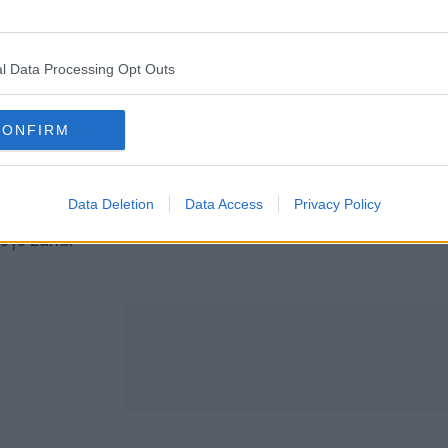
40 minute
1 oră
l Data Processing Opt Outs
CONFIRM
Data Deletion
Data Access
Privacy Policy
lețe zahăr