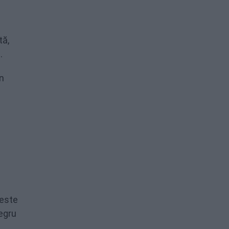
tă,
.
n
 este
negru