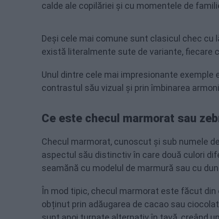
calde ale copilăriei și cu momentele de famil
Deși cele mai comune sunt clasicul chec cu l
există literalmente sute de variante, fiecare 
Unul dintre cele mai impresionante exemple 
contrastul său vizual și prin îmbinarea armon
Ce este checul marmorat sau zeb
Checul marmorat, cunoscut și sub numele de 
aspectul său distinctiv în care două culori di
seamănă cu modelul de marmură sau cu dungi
În mod tipic, checul marmorat este făcut din d
obținut prin adăugarea de cacao sau ciocolată 
sunt apoi turnate alternativ în tavă, creând