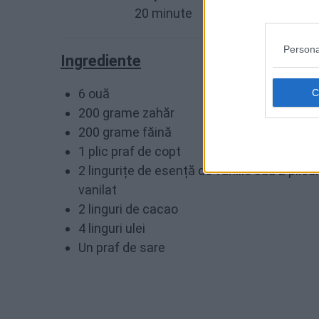
20 minute
Persona
Ingrediente
6 ouă
200 grame zahăr
200 grame făină
1 plic praf de copt
2 lingurițe de esență de vanilie sau 2 plicu
vanilat
2 linguri de cacao
4 linguri ulei
Un praf de sare