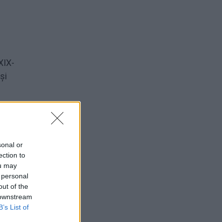
XIX-
și
t al
mai
t de
sonal or
ection to
ou may
 personal
out of the
 downstream
B’s List of