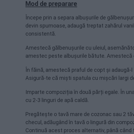
Mod de preparare
Începe prin a separa albușurile de gălbenușur
devin spumoase, adaugă treptat zahărul vanila
consistentă.
Amestecă gălbenușurile cu uleiul, asemănăto
amestec peste albușurile bătute. Amestecă de
În făină, amestecă praful de copt și adaugă-l 
Asigură-te că miști spatula cu mișcări largi de
Imparte compoziția în două părți egale. În un
cu 2-3 linguri de apă caldă.
Pregătește o tavă mare de cozonac sau 2 tăvi
checul, adăugând în tavă o lingură din compozi
Continuă acest proces alternativ, până când 