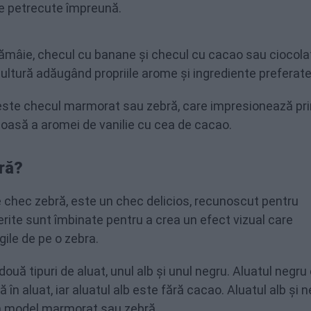
ie petrecute împreună.
ămâie, checul cu banane și checul cu cacao sau ciocola
cultură adăugând propriile arome și ingrediente preferate
este checul marmorat sau zebră, care impresionează pri
ioasă a aromei de vanilie cu cea de cacao.
ră?
chec zebră, este un chec delicios, recunoscut pentru
ferite sunt îmbinate pentru a crea un efect vizual care
le de pe o zebra.
ouă tipuri de aluat, unul alb și unul negru. Aluatul negru
în aluat, iar aluatul alb este fără cacao. Aluatul alb și 
 un model marmorat sau zebră.