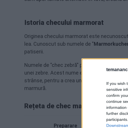
Istoria checului marmorat
Originea checului marmorat este necunoscută,
lea. Cunoscut sub numele de "
Marmorkuche
patiserii.
Numele de "chec zebră" pare să fie mai recen
temananc.
unei zebre. Acest nume este folosit în special
strânse, pentru a crea un model mai asemănăto
If you wish 
marmură.
sensitive in
confirm you
continue se
Rețeta de chec marmorat
information 
further disc
participants
Preparare
Downstream 