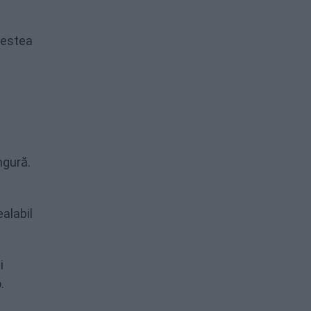
cestea
ngură.
alabil
i
.