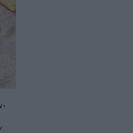
ale
le