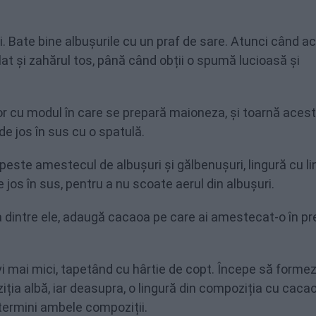
i. Bate bine albușurile cu un praf de sare. Atunci când a
t și zahărul tos, până când obții o spumă lucioasă și
r cu modul în care se prepară maioneza, și toarnă acest
 jos în sus cu o spatulă.
peste amestecul de albușuri și gălbenușuri, lingură cu li
 jos în sus, pentru a nu scoate aerul din albușuri.
a dintre ele, adaugă cacaoa pe care ai amestecat-o în pre
 mai mici, tapetând cu hârtie de copt. Începe să formez
ția albă, iar deasupra, o lingură din compoziția cu cacao
termini ambele compoziții.