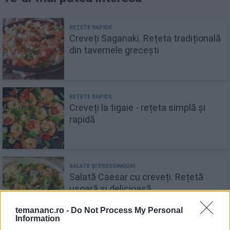
Creveți Saganaki. Rețeta tradițională
din tavernele grecești
Creveți la tigaie - rețeta simplă și
rapidă
Salată Caesar cu creveți. Rețetă
ușoară și delicioasă
temananc.ro -
Do Not Process My Personal
Information