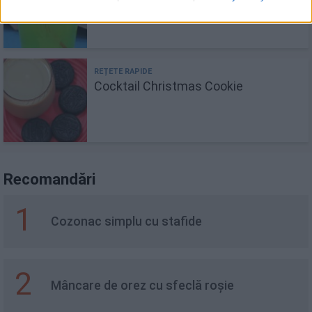
Cocktail Christmas Cookie
Recomandări
1
Cozonac simplu cu stafide
2
Mâncare de orez cu sfeclă roșie