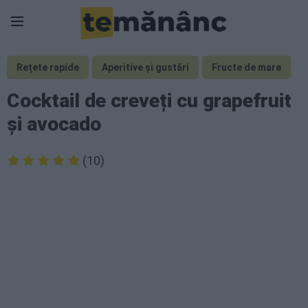
Rețete rapide
Aperitive și gustări
Fructe de mare
Cocktail de creveți cu grapefruit
și avocado
(10)