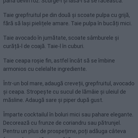
până devin roz. Scurge-i și lasă-i să se răcească.
Taie grepfruitul pe din două și scoate pulpa cu grijă,
fără să lași pielițele amare. Taie pulpa în bucăți mici.
Taie avocado în jumătate, scoate sâmburele și
curăță-l de coajă. Taie-l în cuburi.
Taie ceapa roșie fin, astfel încât să se îmbine
armonios cu celelalte ingrediente.
Într-un bol mare, adaugă creveții, grepfruitul, avocado
și ceapa. Stropește cu sucul de lămâie și uleiul de
măsline. Adaugă sare și piper după gust.
Împarte cocktailul în boluri mici sau pahare elegante.
Decorează cu frunze de coriandru sau pătrunjel.
Pentru un plus de prospețime, poți adăuga câteva