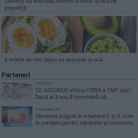
Sandviș cu avocado, somon afumat și ouă de
prepeliță
6 rețete de mic dejun cu avocado și ouă
Parteneri
SHTIU.RO
CE ASCUNDE ultima CIFRA a CNP-ului?
Dacă ai 3 sau 8 însemană că...
TEMANANC.RO
Alimente bogate în vitamina C și D. Cum
le combini pentru sănătate și imunitate