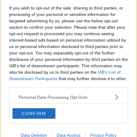
If you wish to opt-out of the sale, sharing to third parties, or
Creveți cu legume la wok, în stil
processing of your personal or sensitive information for
asiatic
targeted advertising by us, please use the below opt-out
section to confirm your selection. Please note that after your
opt-out request is processed you may continue seeing
interest-based ads based on personal information utilized by
us or personal information disclosed to third parties prior to
Salată de creveți cu portocale,
your opt-out. You may separately opt-out of the further
avocado și fenicul
disclosure of your personal information by third parties on the
IAB’s list of downstream participants. This information may
also be disclosed by us to third parties on the
IAB’s List of
Downstream Participants
that may further disclose it to other
third parties.
Burgeri de creveți cu avocado
Personal Data Processing Opt Outs
CONFIRM
Cocktail Grinch
Data Deletion
Data Access
Privacy Policy