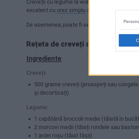
Creveții cu legume la wok se servesc de obicei
excelent cu
orez simplu
sau
orez prăjit cu ou
Persona
De asemenea, poate fi servit ca atare, fiind 
Rețeta de creveți cu legume la wok,
Ingrediente
Creveți:
500 grame creveți (proaspeți sau congelați
și decorticați)
Legume:
1 capătână broccoli medie (tăiată în bucăț
2 morcovi medii (tăiați rondele sau basto
1 ardei roșu (tăiat fâșii)