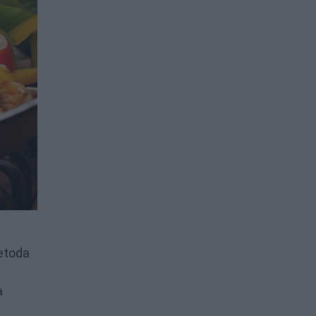
Metoda
a