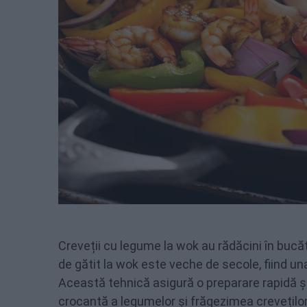
Creveții cu legume la wok au rădăcini în bucăt
de gătit la wok este veche de secole, fiind una
Această tehnică asigură o preparare rapidă și
crocantă a legumelor și frăgezimea creveților