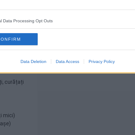
 fierbinți, direct din wok. Acest fel de mâncare se potr
pentru a absorbi sosul și a completa masa.
l Data Processing Opt Outs
o masă completă datorită combinației de proteine și legu
CONFIRM
 în stil asiatic
Data Deletion
Data Access
Privacy Policy
, curățați
i mici)
nașe)