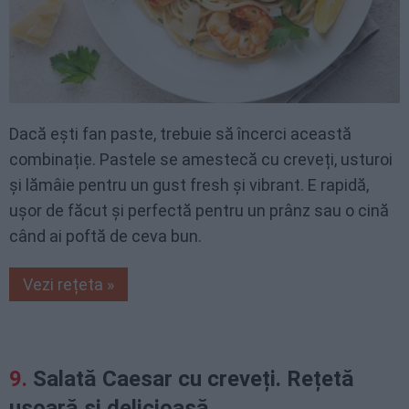
Dacă ești fan paste, trebuie să încerci această
combinație. Pastele se amestecă cu creveți, usturoi
și lămâie pentru un gust fresh și vibrant. E rapidă,
ușor de făcut și perfectă pentru un prânz sau o cină
când ai poftă de ceva bun.
Vezi rețeta »
Salată Caesar cu creveți. Rețetă
ușoară și delicioasă