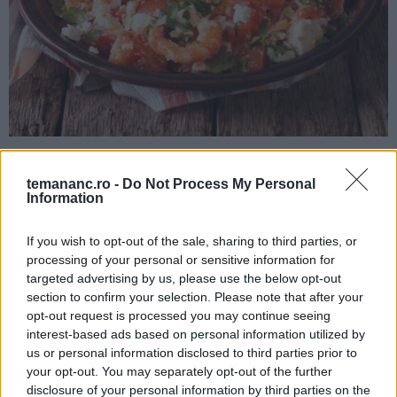
Pentru o escapadă culinară în Grecia, încearcă
temananc.ro -
Do Not Process My Personal
creveți Saganaki. E o rețetă cu creveți într-un sos
Information
aromat de roșii,
brânză feta
și ierburi mediteraneene.
Se servește fierbinte și e minunată cu o felie de
If you wish to opt-out of the sale, sharing to third parties, or
processing of your personal or sensitive information for
pâine prăjită. E un fel de mâncare reconfortant și plin
targeted advertising by us, please use the below opt-out
de gust.
section to confirm your selection. Please note that after your
opt-out request is processed you may continue seeing
interest-based ads based on personal information utilized by
Vezi rețeta »
us or personal information disclosed to third parties prior to
your opt-out. You may separately opt-out of the further
disclosure of your personal information by third parties on the