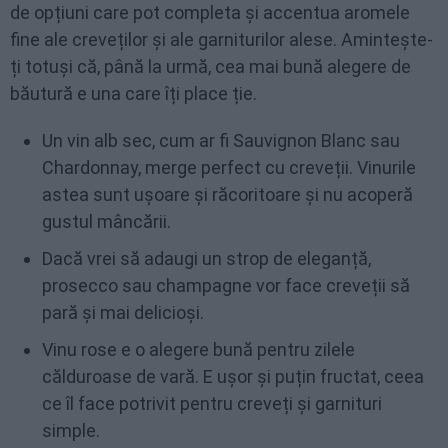
de opțiuni care pot completa și accentua aromele
fine ale creveților și ale garniturilor alese. Amintește-
ți totuși că, până la urmă, cea mai bună alegere de
băutură e una care îți place ție.
Un vin alb sec, cum ar fi Sauvignon Blanc sau
Chardonnay, merge perfect cu creveții. Vinurile
astea sunt ușoare și răcoritoare și nu acoperă
gustul mâncării.
Dacă vrei să adaugi un strop de eleganță,
prosecco sau champagne vor face creveții să
pară și mai delicioși.
Vinu rose e o alegere bună pentru zilele
călduroase de vară. E ușor și puțin fructat, ceea
ce îl face potrivit pentru creveți și garnituri
simple.