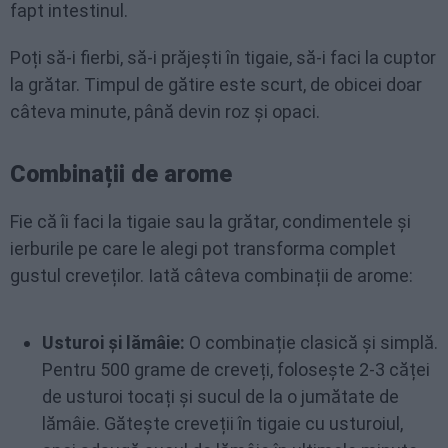
fapt intestinul.
Poți să-i fierbi, să-i prăjești în tigaie, să-i faci la cuptor
la grătar. Timpul de gătire este scurt, de obicei doar
câteva minute, până devin roz și opaci.
Combinații de arome
Fie că îi faci la tigaie sau la grătar, condimentele și
ierburile pe care le alegi pot transforma complet
gustul creveților. Iată câteva combinații de arome:
Usturoi și lămâie:
O combinație clasică și simplă.
Pentru 500 grame de creveți, folosește 2-3 căței
de usturoi tocați și sucul de la o jumătate de
lămâie. Gătește creveții în tigaie cu usturoiul,