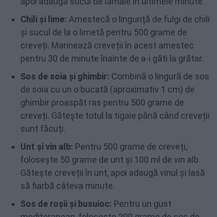
apoi adaugă sucul de lămâie în ultimele minute.
Chili și lime:
Amestecă o linguriță de fulgi de chili
și sucul de la o limetă pentru 500 grame de
creveți. Marinează creveții în acest amestec
pentru 30 de minute înainte de a-i găti la grătar.
Sos de soia și ghimbir:
Combină o lingură de sos
de soia cu un o bucată (aproximativ 1 cm) de
ghimbir proaspăt ras pentru 500 grame de
creveți. Gătește totul la tigaie până când creveții
sunt făcuți.
Unt și vin alb:
Pentru 500 grame de creveți,
folosește 50 grame de unt și 100 ml de vin alb.
Gătește creveții în unt, apoi adaugă vinul și lasă
să fiarbă câteva minute.
Sos de roșii și busuioc:
Pentru un gust
mediteranean, folosește 200 grame de sos de