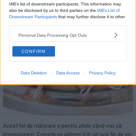
IAB’s list of downstream participants. This information may
Creveți în sos de vin
also be disclosed by us to third parties on the
IAB’s List of
Downstream Participants
that may further disclose it to other
third parties.
Personal Data Processing Opt Outs
CONFIRM
Data Deletion
Data Access
Privacy Policy
Acest fel de mâncare e pentru zilele când vrei să
impresionezi. Creveții se gătesc într-un sos fin de vin,