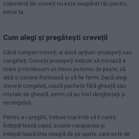
colesterol din creveți nu este neapărat rău pentru
inima ta.
Cum alegi și pregătești creveții
Când cumperi creveți, ai două opțiuni: proaspeți sau
congelați. Creveții proaspeți trebuie să miroasă a
mare și nicidecum un miros puternic de pește, să
aibă o culoare frumoasă și să fie fermi. Dacă alegi
creveții congelați, caută pachete fără gheață sau
cristale de gheață, semn că au fost dezghețați și
recongelați.
Pentru a-i pregăti, trebuie mai întâi să îi cureți.
Îndepărtează capul, scoate carapacea și
îndepărtează linia neagră de pe spate, care este de