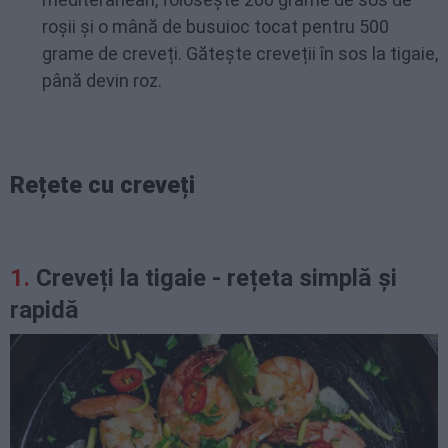
roșii și o mână de busuioc tocat pentru 500
grame de creveți. Gătește creveții în sos la tigaie,
până devin roz.
Rețete cu creveți
Creveți la tigaie - rețeta simplă și
rapidă