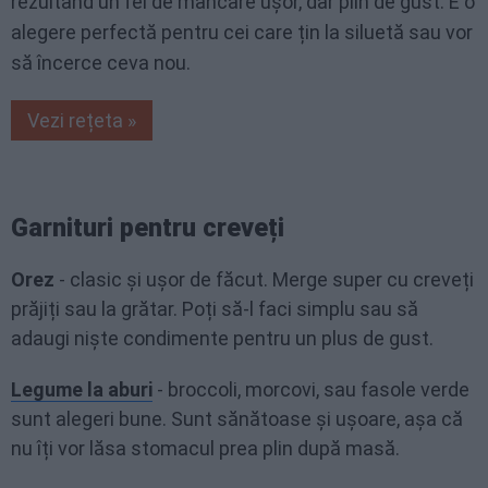
rezultând un fel de mâncare ușor, dar plin de gust. E o
alegere perfectă pentru cei care țin la siluetă sau vor
să încerce ceva nou.
Vezi rețeta »
Garnituri pentru creveți
Orez
- clasic și ușor de făcut. Merge super cu creveți
prăjiți sau la grătar. Poți să-l faci simplu sau să
adaugi niște condimente pentru un plus de gust.
Legume la aburi
- broccoli, morcovi, sau fasole verde
sunt alegeri bune. Sunt sănătoase și ușoare, așa că
nu îți vor lăsa stomacul prea plin după masă.