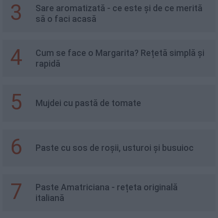
3
Sare aromatizată - ce este și de ce merită
să o faci acasă
4
Cum se face o Margarita? Rețetă simplă și
rapidă
5
Mujdei cu pastă de tomate
6
Paste cu sos de roșii, usturoi și busuioc
7
Paste Amatriciana - rețeta originală
italiană