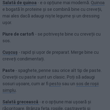
Salată de quinoa
- e o opțiune mai modernă.
Quinoa
e bogată în proteine și se combină bine cu creveții,
mai ales dacă adaugi niște legume și un dressing
ușor.
Piure de cartofi
- se potrivește bine cu creveții cu
sos.
Cușcuș
- rapid și ușor de preparat. Merge bine cu
creveți condimentați.
Paste
- spaghete, penne sau orice alt tip de paste.
Creveții cu paste sunt un clasic. Poți să adaugi
sosuri ușoare, cum ar fi
pesto
sau un
sos de roșii
simplu
.
Salată grecească
- e o opțiune mai ușoară și
răcoritoare. Brânza feta, roșiile, castraveții și