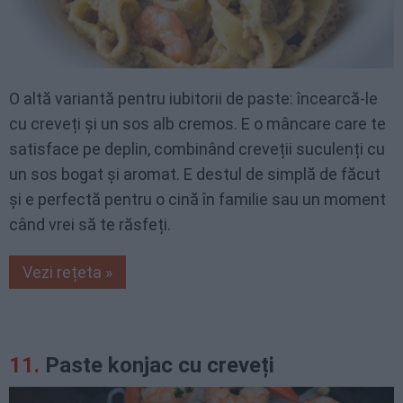
O altă variantă pentru iubitorii de paste: încearcă-le
cu creveți și un sos alb cremos. E o mâncare care te
satisface pe deplin, combinând creveții suculenți cu
un sos bogat și aromat. E destul de simplă de făcut
și e perfectă pentru o cină în familie sau un moment
când vrei să te răsfeți.
Vezi rețeta »
Paste konjac cu creveți