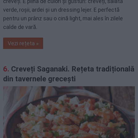
creveți. E plină de culori și gusturi: creveți, salată
verde, roșii, ardei și un dressing lejer. E perfectă
pentru un prânz sau o cină light, mai ales în zilele
calde de vară.
Vezi rețeta »
Creveți Saganaki. Rețeta tradițională
din tavernele grecești