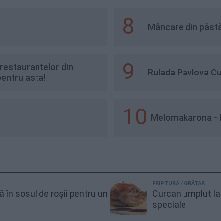
8
Mâncare din păstă
9
 restaurantelor din
Rulada Pavlova C
pentru asta!
10
Melomakarona - bi
FRIPTURĂ / GRĂTAR
gă în sosul de roșii pentru un
Curcan umplut la 
speciale