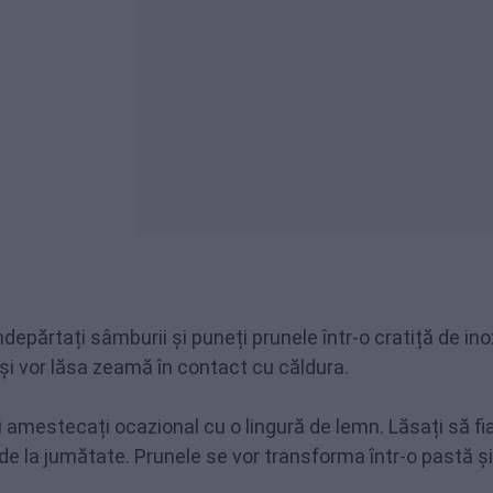
ndepărtați sâmburii și puneți prunele într-o cratiță de ino
 își vor lăsa zeamă în contact cu căldura.
 amestecați ocazional cu o lingură de lemn. Lăsați să fia
e la jumătate. Prunele se vor transforma într-o pastă și