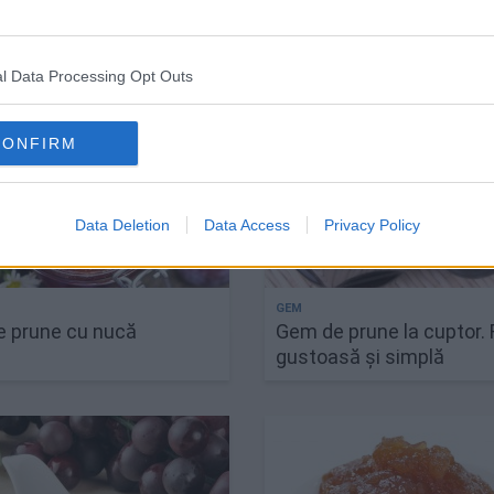
l Data Processing Opt Outs
CONFIRM
Data Deletion
Data Access
Privacy Policy
 prune cu nucă
Gem de prune la cuptor.
gustoasă și simplă