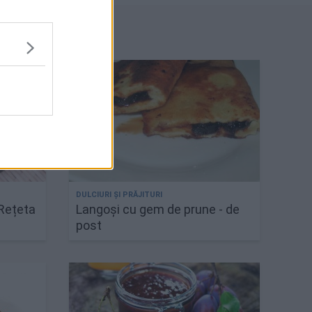
 Rețeta
Langoși cu gem de prune - de
post