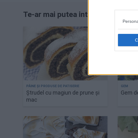
Te-ar mai putea interesa
Persona
Ștrudel cu magiun de prune și
Gem de
mac