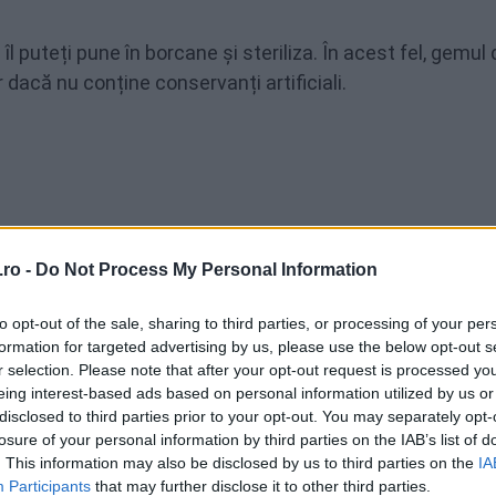
 puteți pune în borcane și steriliza. În acest fel, gemul 
 dacă nu conține conservanți artificiali.
ro -
Do Not Process My Personal Information
to opt-out of the sale, sharing to third parties, or processing of your per
formation for targeted advertising by us, please use the below opt-out s
r selection. Please note that after your opt-out request is processed y
eing interest-based ads based on personal information utilized by us or
EMAIL
disclosed to third parties prior to your opt-out. You may separately opt-
losure of your personal information by third parties on the IAB’s list of
. This information may also be disclosed by us to third parties on the
IA
Participants
that may further disclose it to other third parties.