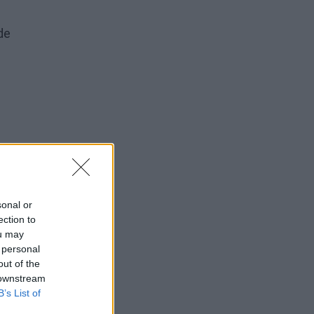
de
sonal or
ection to
ou may
 personal
out of the
 downstream
B’s List of