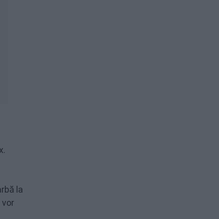
x.
rbă la
 vor