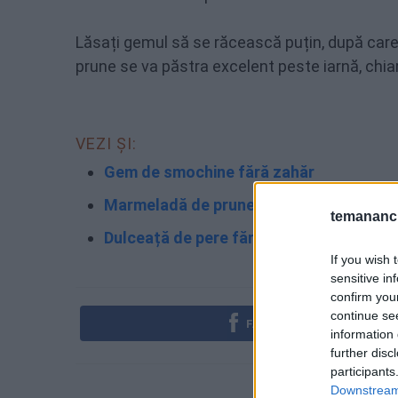
Lăsați gemul să se răcească puțin, după care îl
prune se va păstra excelent peste iarnă, chiar
VEZI ȘI:
Gem de smochine fără zahăr
Marmeladă de prune fără zahăr
temananc.
Dulceață de pere fără zahăr
If you wish 
sensitive in
confirm you
continue se
FACEBOOK
information 
further disc
participants
Downstream 