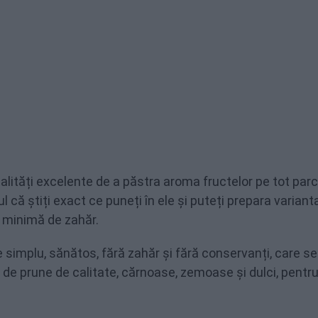
alități excelente de a păstra aroma fructelor pe tot par
 că știți exact ce puneți în ele și puteți prepara variant
e minimă de zahăr.
simplu, sănătos, fără zahăr și fără conservanți, care se
e de prune de calitate, cărnoase, zemoase și dulci, pentru