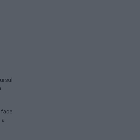
cursul
a
 face
 a