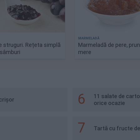
 struguri. Rețeta simplă
Marmeladă de pere, prun
ă sâmburi
mere
6
11 salate de carto
crișor
orice ocazie
7
Tartă cu fructe d