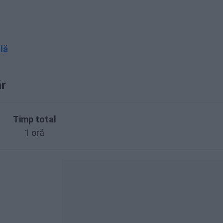
lă
ăr
Timp total
1 oră