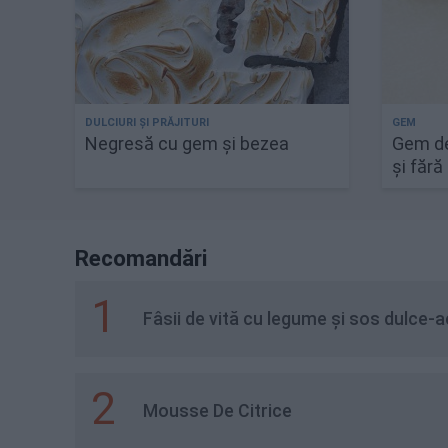
Negresă cu gem și bezea
Gem de
și făr
Recomandări
1
Fâsii de vită cu legume și sos dulce-a
2
Mousse De Citrice