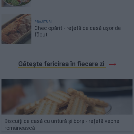
PRĂJITURI
Chec opărit - rețetă de casă ușor de
făcut
Gătește fericirea în fiecare zi
Biscuiți de casă cu untură și borș - rețetă veche
românească