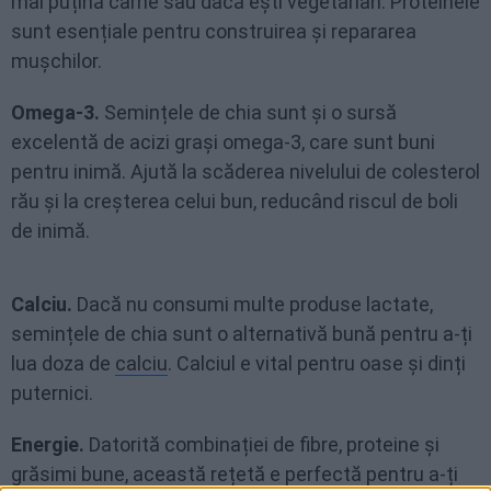
mai puțină carne sau dacă ești vegetarian. Proteinele
sunt esențiale pentru construirea și repararea
mușchilor.
Omega-3.
Semințele de chia sunt și o sursă
excelentă de acizi grași omega-3, care sunt buni
pentru inimă. Ajută la scăderea nivelului de colesterol
rău și la creșterea celui bun, reducând riscul de boli
de inimă.
Calciu.
Dacă nu consumi multe produse lactate,
semințele de chia sunt o alternativă bună pentru a-ți
lua doza de
calciu
. Calciul e vital pentru oase și dinți
puternici.
Energie.
Datorită combinației de fibre, proteine și
grăsimi bune
, această rețetă e perfectă pentru a-ți