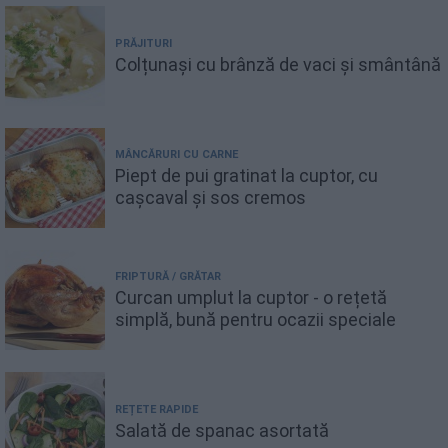
PRĂJITURI
Colțunași cu brânză de vaci și smântână
MÂNCĂRURI CU CARNE
Piept de pui gratinat la cuptor, cu
cașcaval și sos cremos
FRIPTURĂ / GRĂTAR
Curcan umplut la cuptor - o rețetă
simplă, bună pentru ocazii speciale
REȚETE RAPIDE
Salată de spanac asortată