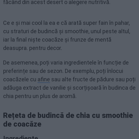
făcând din acest desert o alegere nutritivă.
Ce e și mai cool la ea e că arată super fain în pahar,
cu straturi de budincă și smoothie, unul peste altul,
iar la final niște coacăze și frunze de mentă
deasupra. pentru decor.
De asemenea, poți varia ingredientele în funcție de
preferințe sau de sezon. De exemplu, poți înlocui
coacăzele cu
afine
sau alte fructe de pădure sau poți
adăuga extract de vanilie și scorțișoară în budinca de
chia pentru un plus de aromă.
Rețeta de budincă de chia cu smoothie
de coacăze
Ingrediente