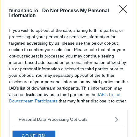
oferi o doză de energie. E ideală dimineața, ca să îți
temananc.ro -
Do Not Process My Personal
începi ziua bine, sau după-amiaza, când simți că îți
Information
scade energia.
If you wish to opt-out of the sale, sharing to third parties, or
Îmbunătățește starea de spirit.
Fructele de pădure,
processing of your personal or sensitive information for
inclusiv coacăzele, pot avea un efect pozitiv asupra
targeted advertising by us, please use the below opt-out
section to confirm your selection. Please note that after your
stării tale de spirit, datorită antioxidanților pe care îi
opt-out request is processed you may continue seeing
conțin.
interest-based ads based on personal information utilized by
us or personal information disclosed to third parties prior to
your opt-out. You may separately opt-out of the further
disclosure of your personal information by third parties on the
FACEBOOK
WHATSAPP
EMAIL
IAB’s list of downstream participants. This information may
also be disclosed by us to third parties on the
IAB’s List of
Downstream Participants
that may further disclose it to other
third parties.
Personal Data Processing Opt Outs
Te-ar mai putea interesa
CONFIRM