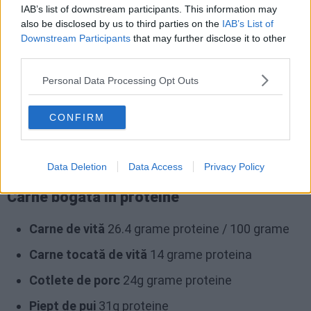
IAB’s list of downstream participants. This information may
also be disclosed by us to third parties on the
IAB’s List of
Downstream Participants
that may further disclose it to other
third parties.
Personal Data Processing Opt Outs
CONFIRM
Proteinele de origine animală au numeroase beneficii
pentru sănătate.
Data Deletion
Data Access
Privacy Policy
Carne bogată în proteine
Carne de vită
26.4 grame proteine / 100 grame
Carne tocată de vită
14 grame proteina
Cotlete de porc
24g grame proteine
Piept de pui
31g proteine