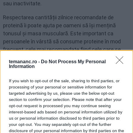
sau inactivitate.
Respectarea cantității zilnice recomandate de
proteină îi poate ajuta pe oameni să își mențină
tonusul și masa musculară. Este important ca
persoanele în vârstă să consume proteine în mod
frecvent, cele mai recomandate fiind cele care se
regăsesc în carnea albă, slabă.
temananc.ro -
Do Not Process My Personal
Information
Alimente de origine animală bogate în
If you wish to opt-out of the sale, sharing to third parties, or
proteine
processing of your personal or sensitive information for
targeted advertising by us, please use the below opt-out
section to confirm your selection. Please note that after your
opt-out request is processed you may continue seeing
interest-based ads based on personal information utilized by
us or personal information disclosed to third parties prior to
your opt-out. You may separately opt-out of the further
disclosure of your personal information by third parties on the