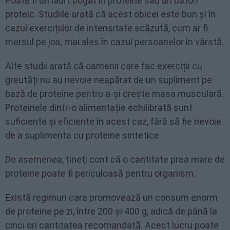
Poate fi un iaurt bogat în proteine sau un baton
proteic. Studiile arată că acest obicei este bun și în
cazul exercițiilor de intensitate scăzută, cum ar fi
mersul pe jos, mai ales în cazul persoanelor în vârstă.
Alte studii arată că oamenii care fac exerciții cu
greutăți nu au nevoie neapărat de un supliment pe
bază de proteine pentru a-și crește masa musculară.
Proteinele dintr-o alimentație echilibrată sunt
suficiente și eficiente în acest caz, fără să fie nevoie
de a suplimenta cu proteine sintetice.
De asemenea, țineți cont că o cantitate prea mare de
proteine poate fi periculoasă pentru organism.
Există regimuri care promovează un consum enorm
de proteine pe zi, între 200 și 400 g, adică de până la
cinci ori cantitatea recomandată. Acest lucru poate