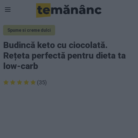
Spume si creme dulci
Budincă keto cu ciocolată.
Rețeta perfectă pentru dieta ta
low-carb
(35)