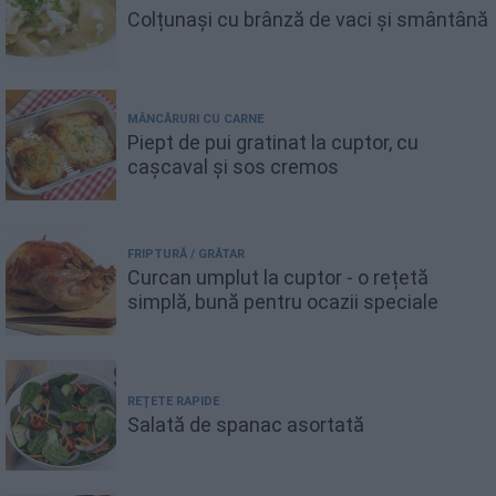
Colțunași cu brânză de vaci și smântână
MÂNCĂRURI CU CARNE
Piept de pui gratinat la cuptor, cu
cașcaval și sos cremos
FRIPTURĂ / GRĂTAR
Curcan umplut la cuptor - o rețetă
simplă, bună pentru ocazii speciale
REȚETE RAPIDE
Salată de spanac asortată