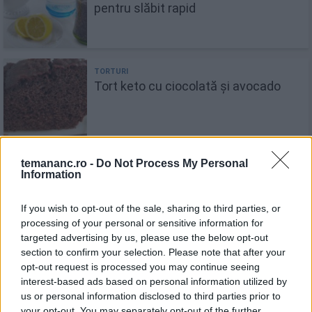
pentru slăbit rapid
Tort keto cu ciocolată și avocado
temananc.ro -
Do Not Process My Personal
Information
Budincă de ciocolată la cuptor -
desertul irresistibil
If you wish to opt-out of the sale, sharing to third parties, or
processing of your personal or sensitive information for
targeted advertising by us, please use the below opt-out
section to confirm your selection. Please note that after your
opt-out request is processed you may continue seeing
Chiftele keto cu brânză. Rețeta
interest-based ads based on personal information utilized by
perfectă pentru dieta ta
us or personal information disclosed to third parties prior to
your opt-out. You may separately opt-out of the further