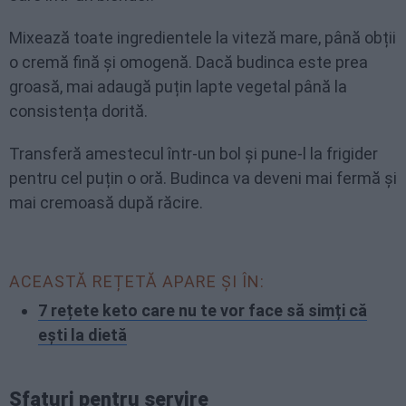
Mixează toate ingredientele la viteză mare, până obții
o cremă fină și omogenă. Dacă budinca este prea
groasă, mai adaugă puțin lapte vegetal până la
consistența dorită.
Transferă amestecul într-un bol și pune-l la frigider
pentru cel puțin o oră. Budinca va deveni mai fermă și
mai cremoasă după răcire.
ACEASTĂ REȚETĂ APARE ȘI ÎN:
7 rețete keto care nu te vor face să simți că
ești la dietă
Sfaturi pentru servire