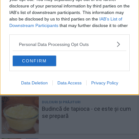
disclosure of your personal information by third parties on the
IAB’s list of downstream participants. This information may
also be disclosed by us to third parties on the
IAB’s List of
Pizza keto cu blat de conopidă
Downstream Participants
that may further disclose it to other
third parties.
Personal Data Processing Opt Outs
CONFIRM
Budincă de chia: 11 rețete delicioase
pentru micul dejun în 2026
Data Deletion
Data Access
Privacy Policy
Budincă de tapioca - ce este și cum
se prepară