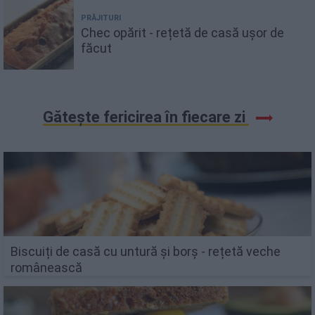
PRĂJITURI
Chec opărit - rețetă de casă ușor de
făcut
Gătește fericirea în fiecare zi
Biscuiți de casă cu untură și borș - rețetă veche
românească