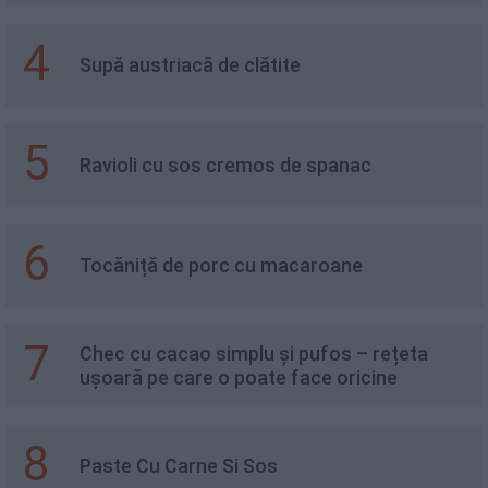
4
Supă austriacă de clătite
5
Ravioli cu sos cremos de spanac
6
Tocăniță de porc cu macaroane
7
Chec cu cacao simplu și pufos – rețeta
ușoară pe care o poate face oricine
8
Paste Cu Carne Si Sos