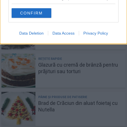
CONFIRM
Prăjitură cu mere și cafea -
combinația perfectă pentru desert
Data Deletion
Data Access
Privacy Policy
Glazură cu cremă de brânză pentru
prăjituri sau torturi
Brad de Crăciun din aluat foietaj cu
Nutella