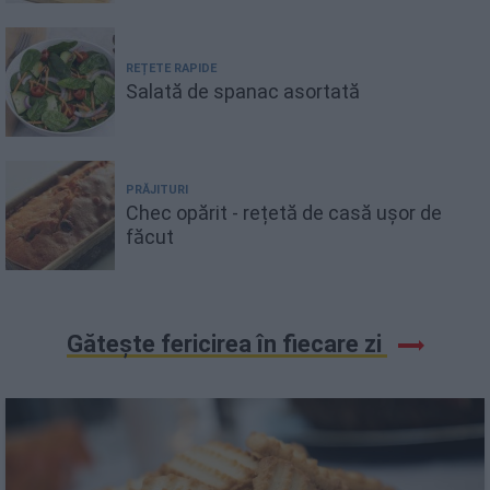
REȚETE RAPIDE
Salată de spanac asortată
PRĂJITURI
Chec opărit - rețetă de casă ușor de
făcut
Gătește fericirea în fiecare zi