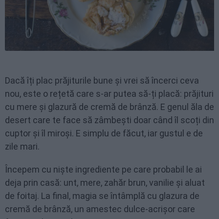
Dacă îți plac prăjiturile bune și vrei să încerci ceva
nou, este o rețetă care s-ar putea să-ți placă: prăjituri
cu mere și glazură de cremă de brânză. E genul ăla de
desert care te face să zâmbești doar când îl scoți din
cuptor și îl miroși. E simplu de făcut, iar gustul e de
zile mari.
Începem cu niște ingrediente pe care probabil le ai
deja prin casă: unt, mere, zahăr brun, vanilie și aluat
de foitaj. La final, magia se întâmplă cu glazura de
cremă de brânză, un amestec dulce-acrișor care