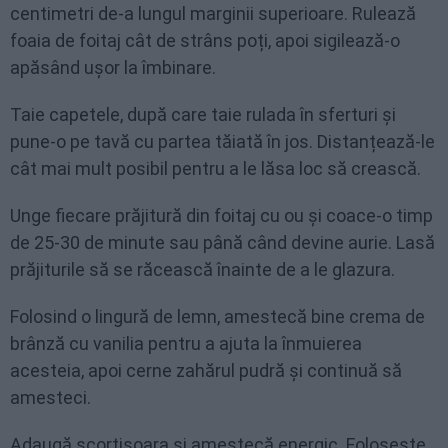
centimetri de-a lungul marginii superioare. Rulează
foaia de foitaj cât de strâns poți, apoi sigilează-o
apăsând ușor la îmbinare.
Taie capetele, după care taie rulada în sferturi și
pune-o pe tavă cu partea tăiată în jos. Distanțează-le
cât mai mult posibil pentru a le lăsa loc să crească.
Unge fiecare prăjitură din foitaj cu ou și coace-o timp
de 25-30 de minute sau până când devine aurie. Lasă
prăjiturile să se răcească înainte de a le glazura.
Folosind o lingură de lemn, amestecă bine crema de
brânză cu vanilia pentru a ajuta la înmuierea
acesteia, apoi cerne zahărul pudră și continuă să
amesteci.
Adaugă scorțișoara și amestecă energic. Folosește