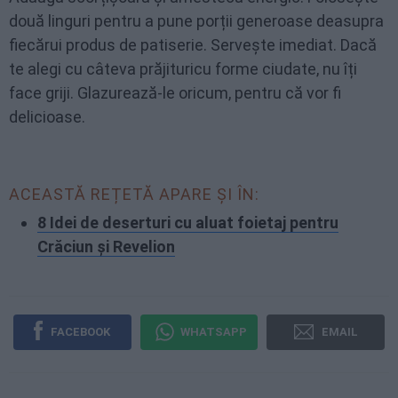
două linguri pentru a pune porții generoase deasupra
fiecărui produs de patiserie. Servește imediat. Dacă
te alegi cu câteva prăjituricu forme ciudate, nu îți
face griji. Glazurează-le oricum, pentru că vor fi
delicioase.
ACEASTĂ REȚETĂ APARE ȘI ÎN:
8 Idei de deserturi cu aluat foietaj pentru
Crăciun și Revelion
FACEBOOK
WHATSAPP
EMAIL