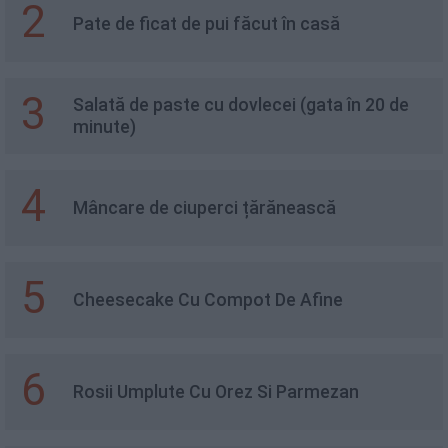
2
Pate de ficat de pui făcut în casă
3
Salată de paste cu dovlecei (gata în 20 de
minute)
4
Mâncare de ciuperci țărănească
5
Cheesecake Cu Compot De Afine
6
Rosii Umplute Cu Orez Si Parmezan