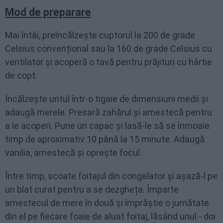
Mod de preparare
Mai întâi, preîncălzește cuptorul la 200 de grade
Celsius convențional sau la 160 de grade Celsius cu
ventilator și acoperă o tavă pentru prăjituri cu hârtie
de copt.
Încălzește untul într-o tigaie de dimensiuni medii și
adaugă merele. Presară zahărul și amestecă pentru
a le acoperi. Pune un capac și lasă-le să se înmoaie
timp de aproximativ 10 până la 15 minute. Adaugă
vanilia, amestecă și oprește focul.
Între timp, scoate foitajul din congelator și așază-l pe
un blat curat pentru a se dezgheța. Împarte
amestecul de mere în două și împrăștie o jumătate
din el pe fiecare foaie de aluat foitaj, lăsând unul - doi