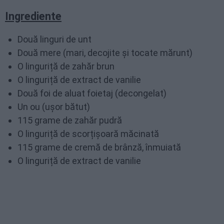
Ingrediente
Două linguri de unt
Două mere (mari, decojite și tocate mărunt)
O linguriță de zahăr brun
O linguriță de extract de vanilie
Două foi de aluat foietaj (decongelat)
Un ou (ușor bătut)
115 grame de zahăr pudră
O linguriță de scorțișoară măcinată
115 grame de cremă de brânză, înmuiată
O linguriță de extract de vanilie