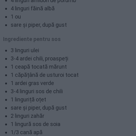
4 linguri amidon de porumb
4 linguri făină albă
1 ou
sare și piper, după gust
Ingrediente pentru sos
3 linguri ulei
3-4 ardei chili, proaspeți
1 ceapă tocată mărunt
1 căpățână de usturoi tocat
1 ardei gras verde
3-4 linguri sos de chili
1 linguriță oțet
sare și piper, după gust
2 linguri zahăr
1 lingură sos de soia
1/3 cană apă