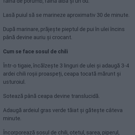
făină de porumb, făină albă și un ou.
Lasă puiul să se marineze aproximativ 30 de minute.
După marinare, prăjește pieptul de pui în ulei încins
până devine auriu și crocant.
Cum se face sosul de chili
Într-o tigaie, încălzește 3 linguri de ulei și adaugă 3-4
ardei chili roșii proaspeți, ceapa tocată mărunt și
usturoiul.
Sotează până ceapa devine translucidă.
Adaugă ardeiul gras verde tăiat și gătește câteva
minute.
Încorporează sosul de chili, oțetul, sarea, piperul,