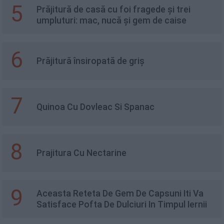
5
Prăjitură de casă cu foi fragede și trei
umpluturi: mac, nucă și gem de caise
6
Prăjitură însiropată de griș
7
Quinoa Cu Dovleac Si Spanac
8
Prajitura Cu Nectarine
9
Aceasta Reteta De Gem De Capsuni Iti Va
Satisface Pofta De Dulciuri In Timpul Iernii