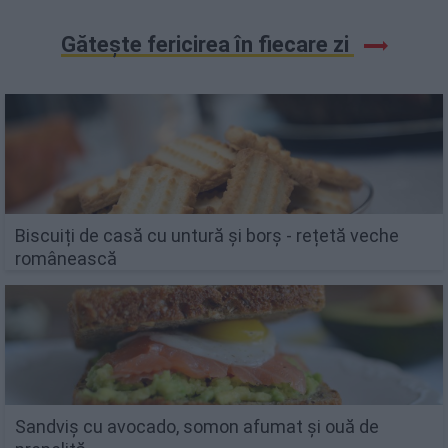
Gătește fericirea în fiecare zi
Biscuiți de casă cu untură și borș - rețetă veche
românească
Sandviș cu avocado, somon afumat și ouă de