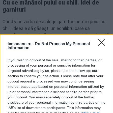
Cu ce mănânci puiul cu chili. Idei de
garnituri
Când vine vorba de a alege garnituri pentru puiul cu
chili, ideea e să găsești un echilibru care să
complementeze și să atenueze intensitatea picantă
a puiului.
temananc.ro -
Do Not Process My Personal
Information
Iată câteva idei:
If you wish to opt-out of the sale, sharing to third parties, or
Orez fiert simplu - fie că alegi orez alb sau brun,
processing of your personal or sensitive information for
targeted advertising by us, please use the below opt-out
acesta e ca un burete care absoarbe sosul picant și
section to confirm your selection. Please note that after your
adaugă un contrast plăcut
opt-out request is processed you may continue seeing
interest-based ads based on personal information utilized by
Paște - paatele scurte că fusilli sau penne se
us or personal information disclosed to third parties prior to
your opt-out. You may separately opt-out of the further
amestecă bine cu puiul cu sos chili
disclosure of your personal information by third parties on the
IAB’s list of downstream participants. This information may
Cușcuș - e ușor și pufos, și, la fel ca orezul, absoarbe