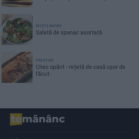
REȚETE RAPIDE
Salată de spanac asortată
PRĂJITURI
Chec opărit - rețetă de casă ușor de
făcut