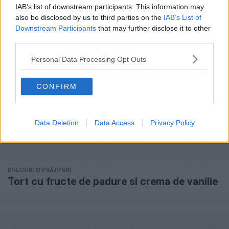
Churros cu crema de lamaie
IAB’s list of downstream participants. This information may
also be disclosed by us to third parties on the
IAB’s List of
Downstream Participants
that may further disclose it to other
third parties.
Personal Data Processing Opt Outs
CONFIRM
Data Deletion
Data Access
Privacy Policy
DULCIURI ȘI PRĂJITURI
Tort cu fructe de padure si crema de vanilie