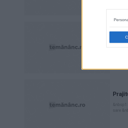
plicuri 
Persona
DULCIURI
Tort 
blat:150
smantana
gelatina
Praji
&nbsp1 
sare &n
praf de 