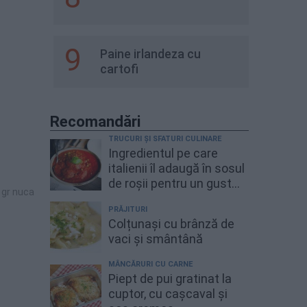
9
Paine irlandeza cu
cartofi
Recomandări
TRUCURI ȘI SFATURI CULINARE
Ingredientul pe care
italienii îl adaugă în sosul
de roșii pentru un gust
 gr nuca
mai bogat
PRĂJITURI
Colțunași cu brânză de
vaci și smântână
MÂNCĂRURI CU CARNE
Piept de pui gratinat la
cuptor, cu cașcaval și