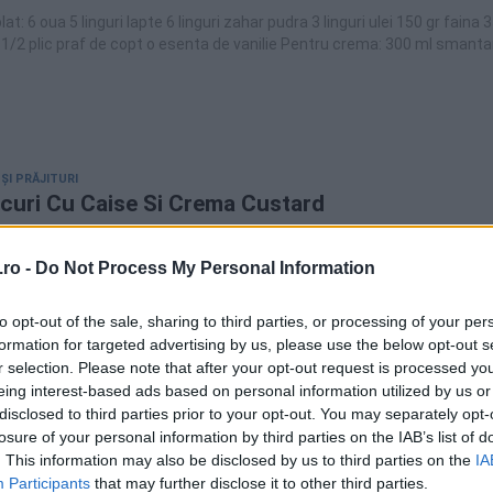
nguri ulei 150 gr faina 35 gr
lic praf de copt o esenta de vanilie Pentru crema: 300 ml smantana
risca (sau frisca lichida) 250 gr mascarpone 200 ml lapte 2 galbenusur
zahar pudra 1 lingura amidon alimentar 15 gr gelatina piersici (sau caise
50
lata (50% cacao) 100 ml frisca lichida sau smantana pentru frisca
 ȘI PRĂJITURI
curi Cu Caise Si Crema Custard
ici fursecuri de caise si crema custard sunt o reteta delicioasa de b
 la fel de bine cu ceaiul de dupa-amiaza.
ro -
Do Not Process My Personal Information
to opt-out of the sale, sharing to third parties, or processing of your per
formation for targeted advertising by us, please use the below opt-out s
r selection. Please note that after your opt-out request is processed y
eing interest-based ads based on personal information utilized by us or
 ȘI PRĂJITURI
disclosed to third parties prior to your opt-out. You may separately opt-
cu caise si kiwi
losure of your personal information by third parties on the IAB’s list of
. This information may also be disclosed by us to third parties on the
IA
a, 5linguri zahar+1plic zahar vanilat, 5 linguri faina, 5 linguri apa minera
Participants
that may further disclose it to other third parties.
lei, 1 plic praf de copt, 1 praf sareCrema:500 g frisca lichida, 400 g iaurt