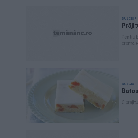
DULCIURI
Prăji
Pentru b
cremă:►
zahăr►o
DULCIURI
Batoa
O prajit