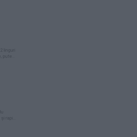
2 linguri
, puteti
dulce, 60
5 g
lu
și rapid.
ate și