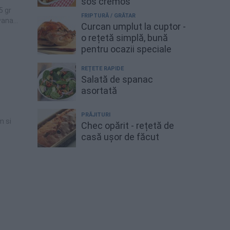
sos cremos
5 gr
FRIPTURĂ / GRĂTAR
^ana
Curcan umplut la cuptor -
i 9
o rețetă simplă, bună
) din
pentru ocazii speciale
zura:
ca
REȚETE RAPIDE
Salată de spanac
asortată
PRĂJITURI
m si
Chec opărit - rețetă de
casă ușor de făcut