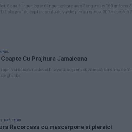
at: 6 oua 5 linguri lapte 6 linguri zahar pudra 3 linguri ulei 150 gr faina 3
1/2 plic praf de copt o esenta de vanilie pentru crema: 300 ml sm^ant
risca (sau frisca lichida) 250 gr mascarpone 200 ml lapte 2 galbenusur
zahar pudra 1 lingura amidon alimentar 15 gr gelatina piersici (sau caise
entru ^insiropat blat: zeama de compot de piersici (caise) pentru gla
iocolata (50% cacao) 100 ml frisca lichida sau sm^ant^ana pentru fris
APIDE
 Coapte Cu Prajitura Jamaicana
 rapida si usoara de desert de vara, cu piersici, zmeura, un strop de ro
a de ghimbir.
 ȘI PRĂJITURI
tura Racoroasa cu mascarpone si piersici