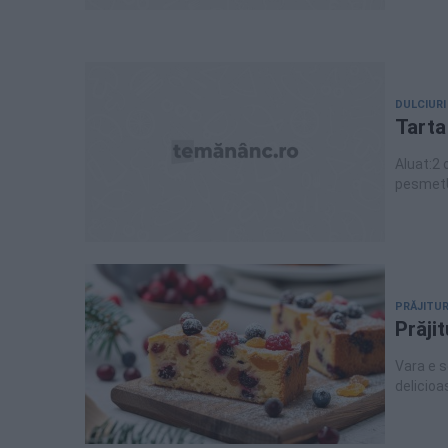
DULCIURI
Tarta
Aluat:2 o
pesmetUm
inlocui 
g zahar,
zahar
PRĂJITUR
Prăjit
Vara e se
delicioa
Și dacă 
caise d