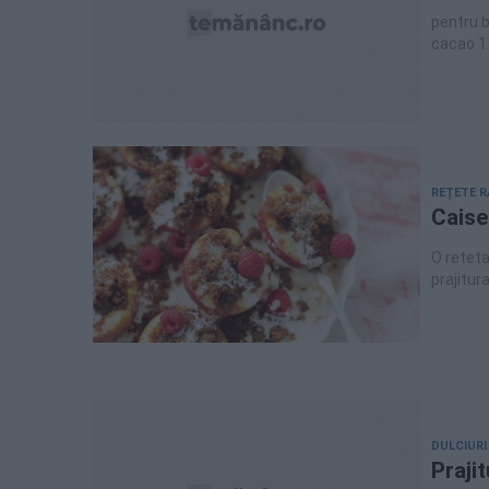
pentru bl
cacao 1 
pentru f
linguri 
compot p
150 gr c
REȚETE R
Caise
O reteta
prajitur
DULCIURI
Praji