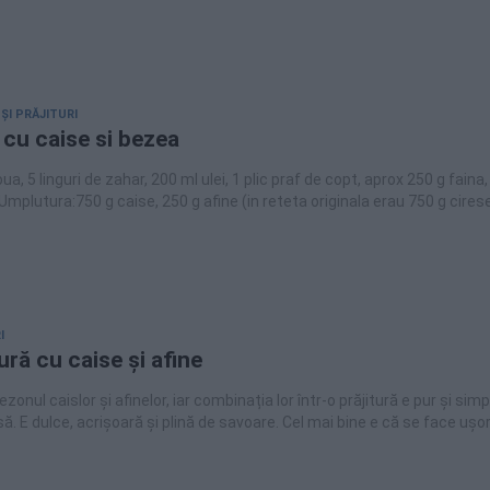
 ȘI PRĂJITURI
 cu caise si bezea
ua, 5 linguri de zahar, 200 ml ulei, 1 plic praf de copt, aprox 250 g faina, 
plutura:750 g caise, 250 g afine (in reteta originala erau 750 g cirese
cu ce vreti sau puneti doar caise), 2 galbenusuri, 1 ou, 150 g smantana 
 1 plic zahar vanilat, coaja rasa de la 1/2 de lamaieBezea:2 albusuri, 12
I
ură cu caise și afine
zonul caislor și afinelor, iar combinația lor într-o prăjitură e pur și simp
să. E dulce, acrișoară și plină de savoare. Cel mai bine e că se face ușor 
nu ai fructe proaspete, nu-i panică! Merge la fel de bine cu afine congel
in compot.