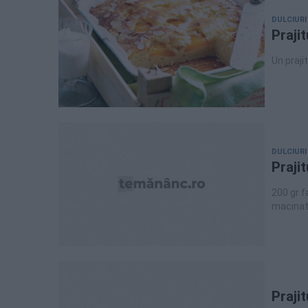
DULCIURI
Praji
Un praji
DULCIURI
Praji
200 gr f
macinata
Praji