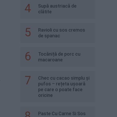
4
Supă austriacă de
clătite
5
Ravioli cu sos cremos
de spanac
6
Tocăniță de porc cu
macaroane
7
Chec cu cacao simplu și
.
pufos – rețeta ușoară
pe care o poate face
oricine
8
Paste Cu Carne Si Sos