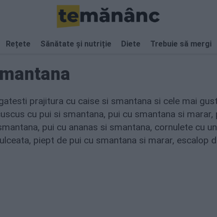
Rețete
Sănătate și nutriție
Diete
Trebuie să mergi
 smantana
gatesti prajitura cu caise si smantana si cele mai gu
 cuscus cu pui si smantana, pui cu smantana si marar,
smantana, pui cu ananas si smantana, cornulete cu un
ulceata, piept de pui cu smantana si marar, escalop d