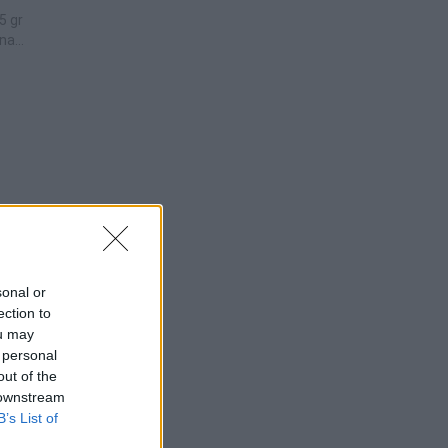
i 9
) din
runch,
sonal or
ection to
ou may
 personal
out of the
 downstream
B’s List of
la 2
 caise, 2