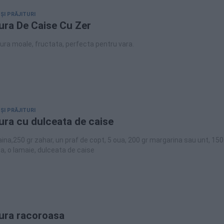
 ȘI PRĂJITURI
tura De Caise Cu Zer
tura moale, fructata, perfecta pentru vara.
 ȘI PRĂJITURI
tura cu dulceata de caise
aina,250 gr zahar, un praf de copt, 5 oua, 200 gr margarina sau unt, 150
, o lamaie, dulceata de caise
tura racoroasa