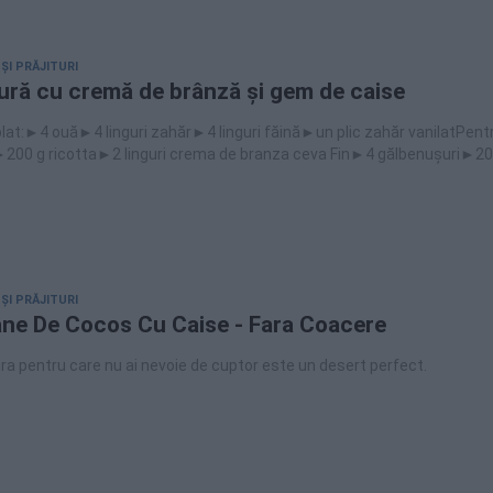
 ȘI PRĂJITURI
tură cu cremă de brânză şi gem de caise
lat:►4 ouă►4 linguri zahăr►4 linguri făină►un plic zahăr vanilatPent
200 g ricotta►2 linguri crema de branza ceva Fin►4 gălbenușuri►20
 lingură esență de vanilie►gem de caise
 ȘI PRĂJITURI
ne De Cocos Cu Caise - Fara Coacere
ura pentru care nu ai nevoie de cuptor este un desert perfect.