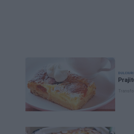
DULCIURI
Praji
Transfor