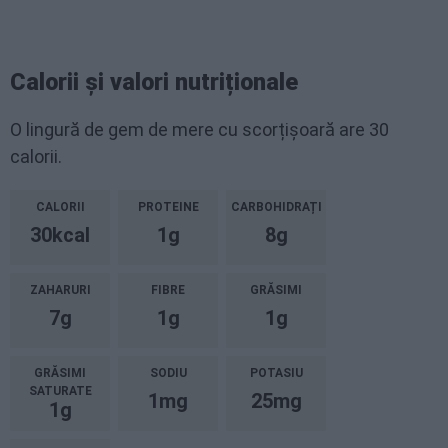
Calorii și valori nutriționale
O lingură de gem de mere cu scorțișoară are 30
calorii.
CALORII
PROTEINE
CARBOHIDRAȚI
30kcal
1g
8g
ZAHARURI
FIBRE
GRĂSIMI
7g
1g
1g
GRĂSIMI
SODIU
POTASIU
SATURATE
1mg
25mg
1g