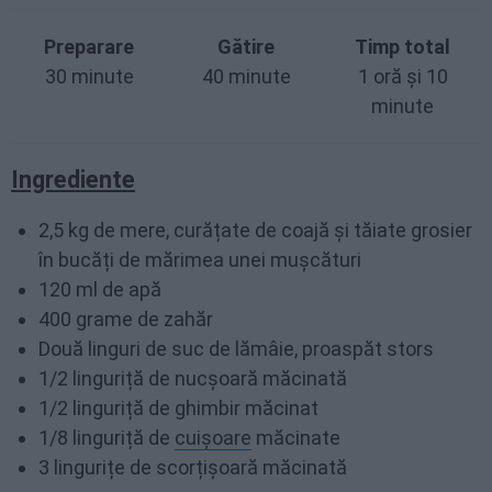
Preparare
Gătire
Timp total
30 minute
40 minute
1 oră și 10
minute
Ingrediente
2,5 kg de mere, curățate de coajă și tăiate grosier
în bucăți de mărimea unei mușcături
120 ml de apă
400 grame de zahăr
Două linguri de suc de lămâie, proaspăt stors
1/2 linguriță de nucșoară măcinată
1/2 linguriță de ghimbir măcinat
1/8 linguriță de
cuișoare
măcinate
3 lingurițe de scorțișoară măcinată