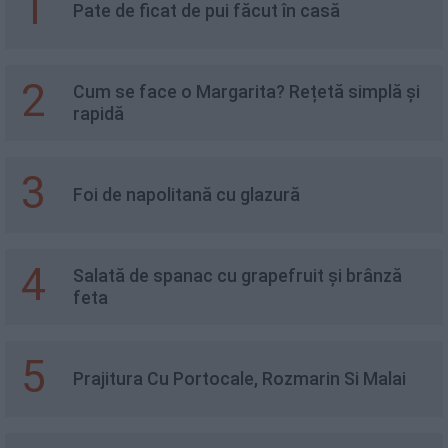
1
Pate de ficat de pui făcut în casă
2
Cum se face o Margarita? Rețetă simplă și
rapidă
3
Foi de napolitană cu glazură
4
Salată de spanac cu grapefruit și brânză
feta
5
Prajitura Cu Portocale, Rozmarin Si Malai