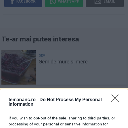
FACEBOOK
WHATSAPP
EMAIL
Te-ar mai putea interesa
Gem de mure şi mere
temananc.ro -
Do Not Process My Personal
Care este diferența dintre gem și
Information
dulceață
If you wish to opt-out of the sale, sharing to third parties, or
processing of your personal or sensitive information for