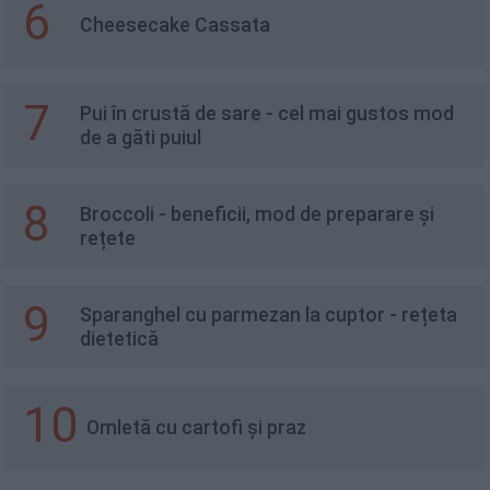
6
Cheesecake Cassata
7
Pui în crustă de sare - cel mai gustos mod
de a găti puiul
8
Broccoli - beneficii, mod de preparare și
rețete
9
Sparanghel cu parmezan la cuptor - rețeta
dietetică
10
Omletă cu cartofi și praz