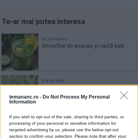
Te-ar mai putea interesa
Smoothie de ananas și varză kale
Cum să alegi cel mai suculent și
dulce ananas?
temananc.ro -
Do Not Process My Personal
Information
If you wish to opt-out of the sale, sharing to third parties, or
processing of your personal or sensitive information for
Compot de ananas. Rețeta ușoară și
targeted advertising by us, please use the below opt-out
răcoritoare
section to confirm your selection. Please note that after your