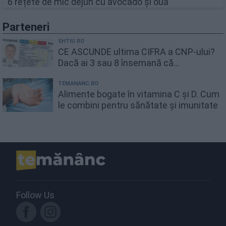
6 rețete de mic dejun cu avocado și ouă
Parteneri
SHTIU.RO
CE ASCUNDE ultima CIFRA a CNP-ului?
Dacă ai 3 sau 8 însemană că...
TEMANANC.RO
Alimente bogate în vitamina C și D. Cum
le combini pentru sănătate și imunitate
Follow Us