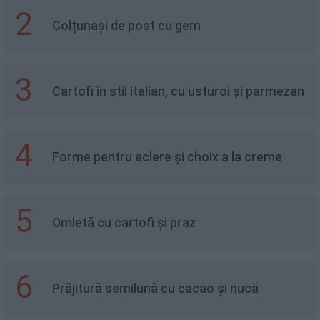
2
Colțunași de post cu gem
3
Cartofi în stil italian, cu usturoi și parmezan
4
Forme pentru eclere și choix a la creme
5
Omletă cu cartofi și praz
6
Prăjitură semilună cu cacao și nucă