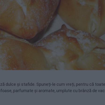
ă dulce și stafide. Spuneți-le cum vreți, pentru că toat
 pufoase, parfumate și aromate, umplute cu brânză de vaci