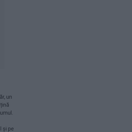
ăr, un
țină
lumul.
 și pe