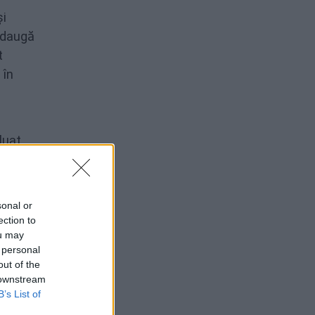
și
 adaugă
t
 în
aluat
 să le
sonal or
a
ection to
ou may
 personal
out of the
 downstream
B’s List of