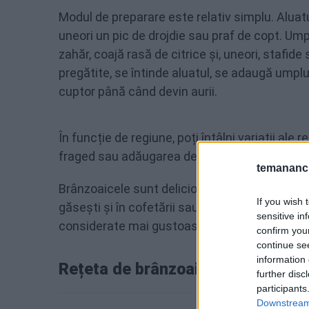
Modul de preparare este relativ simplu. Aluatu
uneori un pic de drojdie sau praf de copt. Ump
zahăr, coajă rasă de citrice și, uneori, stafid
pregătite, se întinde aluatul, se adaugă umpl
cuptor până când devin aurii.
În funcție de regiune, poți întâlni variații ale 
fraged sau adăugarea de vanilie în umplutură
temananc.
Brânzoaicele sunt delicioase atât calde, cât ș
If you wish 
găsești și în cofetării sau la târguri, dar mul
sensitive in
considerate mai gustoase și mai autentice.
confirm you
continue se
information 
Rețeta de brânzoaice
further disc
participants
Downstream 