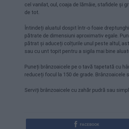
cel vanilat, oul, coaja de lămâie, stafidele și 
de tot.
Întindeți aluatul dospit într-o foaie dreptungh
pătrate de dimensiuni aproximativ egale. Pune
pătrat și aduceți colțurile unul peste altul, as
sau cu unt topit pentru a sigila mai bine aluat
Puneți brânzoaicele pe o tavă tapetată cu hârt
reduceți focul la 150 de grade. Brânzoaicele se
Serviți brânzoaicele cu zahăr pudră sau simpl
FACEBOOK