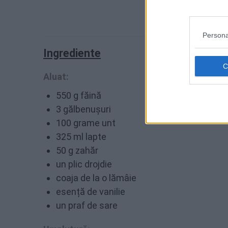
Persona
Ingrediente
Aluat:
550 g făină
3 gălbenușuri
100 grame unt
325 ml lapte
50 g zahăr
un plic drojdie
coaja de la o lămâie
esență de vanilie
un praf de sare