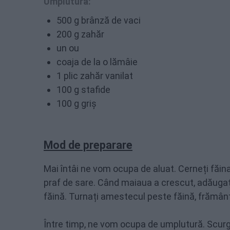
Umplutură:
500 g brânză de vaci
200 g zahăr
un ou
coaja de la o lămâie
1 plic zahăr vanilat
100 g stafide
100 g griș
Mod de preparare
Mai întâi ne vom ocupa de aluat. Cerneți făina î
praf de sare. Când maiaua a crescut, adăugați 
făină. Turnați amestecul peste făină, frământa
Între timp, ne vom ocupa de umplutură. Scurgeț