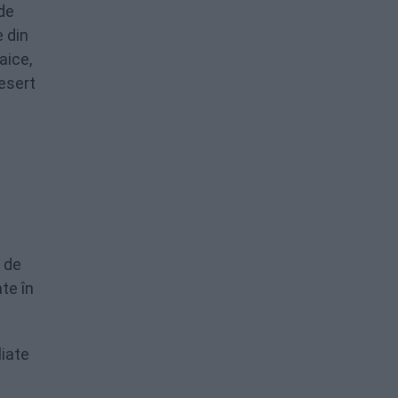
 de
e din
aice,
desert
 de
te în
liate