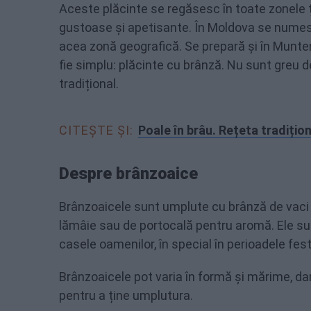
Aceste plăcinte se regăsesc în toate zonele țări
gustoase și apetisante. În Moldova se numesc 
acea zonă geografică. Se prepară și în Munten
fie simplu: plăcinte cu brânză. Nu sunt greu d
tradițional.
CITEȘTE ȘI:
Poale în brâu. Rețeta tradițio
Despre brânzoaice
Brânzoaicele sunt umplute cu brânză de vaci
lămâie sau de portocală pentru aromă. Ele su
casele oamenilor, în special în perioadele fe
Brânzoaicele pot varia în formă și mărime, dar
pentru a ține umplutura.