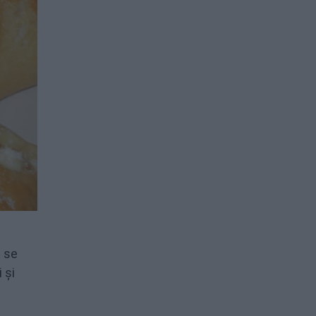
e se
 și