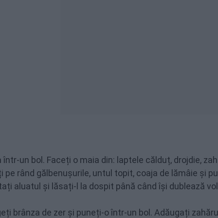
ntr-un bol. Faceți o maia din: laptele călduț, drojdie, zah
pe rând gălbenușurile, untul topit, coaja de lămâie și pu
ți aluatul și lăsați-l la dospit până când își dublează vo
i brânza de zer și puneți-o într-un bol. Adăugați zahărul