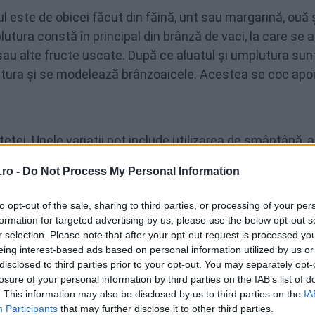
l este de obicei făcut din făină, unt sau margarină, ouă 
lutura constă în principal din brânză de vaci, la care se
e sau alte fructe uscate. După ce aluatul și umplutura sun
utura și se modelează brânzoaicele. Acestea se coc apoi
rețetei. Unele variații pot include utilizarea de smântână, 
 pentru un gust suplimentar.
ro -
Do Not Process My Personal Information
i reci, și sunt adesea servite ca desert sau gustare. Poți
to opt-out of the sale, sharing to third parties, or processing of your per
tă lume preferă versiunile făcute în casă, care sunt adese
formation for targeted advertising by us, please use the below opt-out s
r selection. Please note that after your opt-out request is processed y
eing interest-based ads based on personal information utilized by us or
disclosed to third parties prior to your opt-out. You may separately opt-
losure of your personal information by third parties on the IAB’s list of
. This information may also be disclosed by us to third parties on the
IA
Participants
that may further disclose it to other third parties.