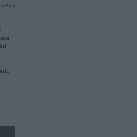
 nevoie
2
ărui
tut
nute,