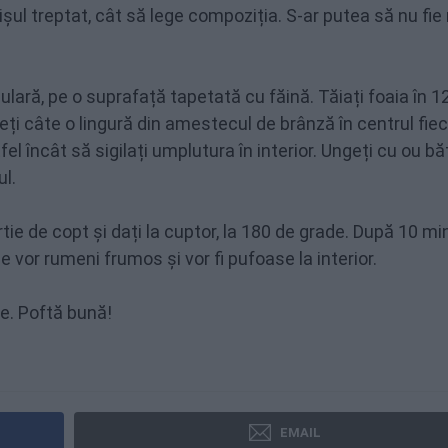
grișul treptat, cât să lege compoziția. S-ar putea să nu fie
iulară, pe o suprafață tapetată cu făină. Tăiați foaia în 1
ți câte o lingură din amestecul de brânză în centrul fiec
tfel încât să sigilați umplutura în interior. Ungeți cu ou bă
ul.
ie de copt și dați la cuptor, la 180 de grade. După 10 mi
 vor rumeni frumos și vor fi pufoase la interior.
e. Poftă bună!
EMAIL