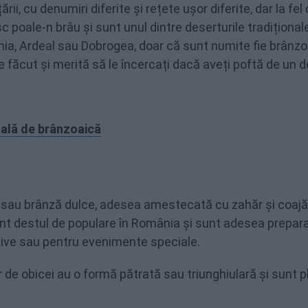
i, cu denumiri diferite și rețete ușor diferite, dar la fel
poale-n brâu și sunt unul dintre deserturile tradițional
ia, Ardeal sau Dobrogea, doar că sunt numite fie brânzo
e făcut și merită să le încercați dacă aveți poftă de un 
nală de brânzoaică
 sau brânză dulce, adesea amestecată cu zahăr și coajă
nt destul de populare în România și sunt adesea prepara
stive sau pentru evenimente speciale.
 de obicei au o formă pătrată sau triunghiulară și sunt p