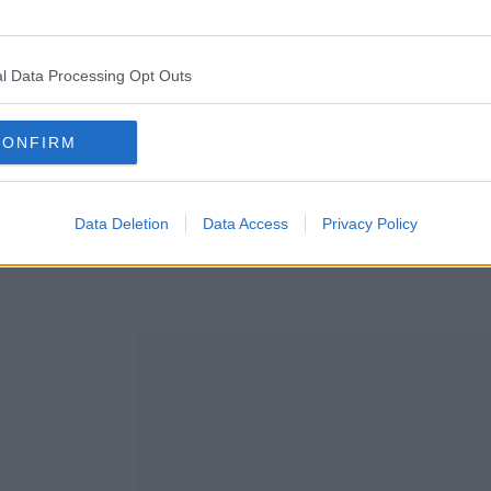
Timp total
1 oră și 45 minute
l Data Processing Opt Outs
CONFIRM
Data Deletion
Data Access
Privacy Policy