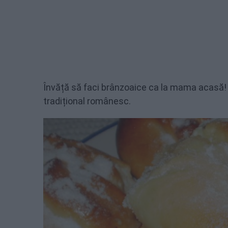
Învăță să faci brânzoaice ca la mama acasă!
tradițional românesc.