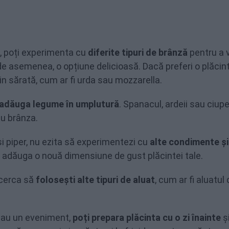
, poți experimenta cu
diferite tipuri de brânză
pentru a 
 de asemenea, o opțiune delicioasă. Dacă preferi o plăcin
in sărată, cum ar fi urda sau mozzarella.
 adăuga legume în umplutură
. Spanacul, ardeii sau ciupe
cu brânza.
i piper, nu ezita să experimentezi cu
alte condimente și
t adăuga o nouă dimensiune de gust plăcintei tale.
ncerca să
folosești alte tipuri de aluat
, cum ar fi aluatul
 sau un eveniment,
poți prepara plăcinta cu o zi înainte
și