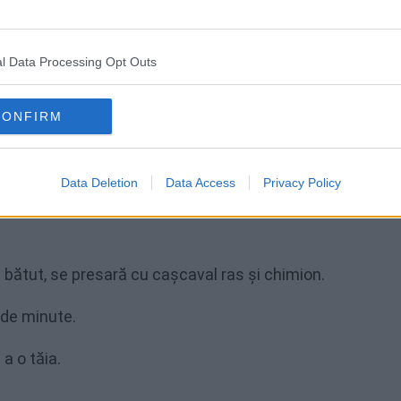
ld.
l Data Processing Opt Outs
CONFIRM
 și se unge cu ulei. Se așază 5 foi de plăcintă, una cîte un
Data Deletion
Data Access
Privacy Policy
cu chimion, și se așează celelalte 5 foi, ungându-se cu 
bătut, se presară cu cașcaval ras și chimion.
 de minute.
a o tăia.