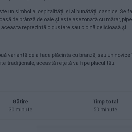
e un simbol al ospitalității și al bunătății casnice. Se f
oasă de brânză de oaie și este asezonată cu mărar, piper
, aceasta reprezintă o gustare sau o cină delicioasă și
uă variantă de a face plăcinta cu brânză, sau un novice 
e tradiționale, această rețetă va fi pe placul tău.
Gătire
Timp total
30 minute
50 minute