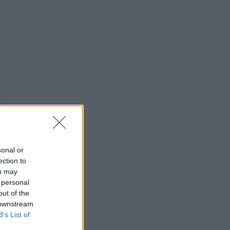
sonal or
ection to
ou may
 personal
out of the
 downstream
ază
B’s List of
r,