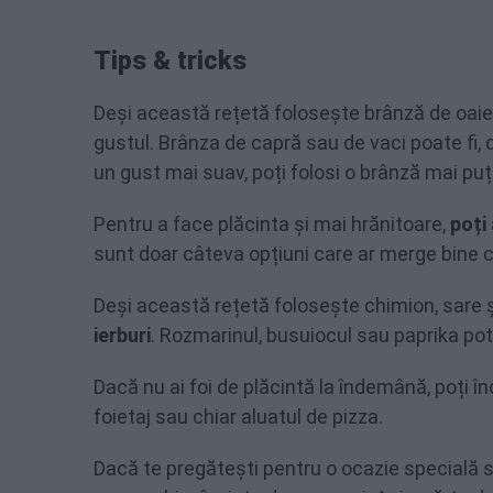
Tips & tricks
Deși această rețetă folosește brânză de oaie
gustul. Brânza de capră sau de vaci poate fi,
un gust mai suav, poți folosi o brânză mai puț
Pentru a face plăcinta și mai hrănitoare,
poți
sunt doar câteva opțiuni care ar merge bine 
Deși această rețetă folosește chimion, sare ș
ierburi
. Rozmarinul, busuiocul sau paprika po
Dacă nu ai foi de plăcintă la îndemână, poți î
foietaj sau chiar aluatul de pizza.
Dacă te pregătești pentru o ocazie specială