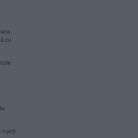
varia
tă cu
rcile
 de
 o poți