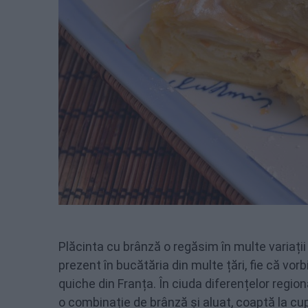
Plăcinta cu brânză o regăsim în multe variații 
prezent în bucătăria din multe țări, fie că vor
quiche din Franța. În ciuda diferențelor regi
o combinație de brânză și aluat, coaptă la cu