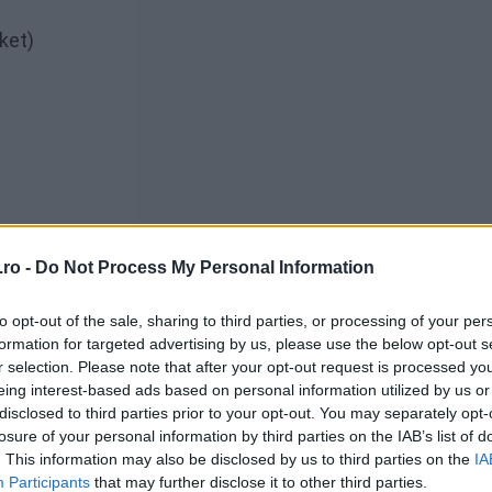
ket)
ro -
Do Not Process My Personal Information
to opt-out of the sale, sharing to third parties, or processing of your per
formation for targeted advertising by us, please use the below opt-out s
r selection. Please note that after your opt-out request is processed y
eing interest-based ads based on personal information utilized by us or
disclosed to third parties prior to your opt-out. You may separately opt-
losure of your personal information by third parties on the IAB’s list of
că cu 2 ouă întregi și un albuș (un gălbenuș se păstre
. This information may also be disclosed by us to third parties on the
IA
 linguri de smântână, mărarul tocat mărunt, sare și pipe
Participants
that may further disclose it to other third parties.