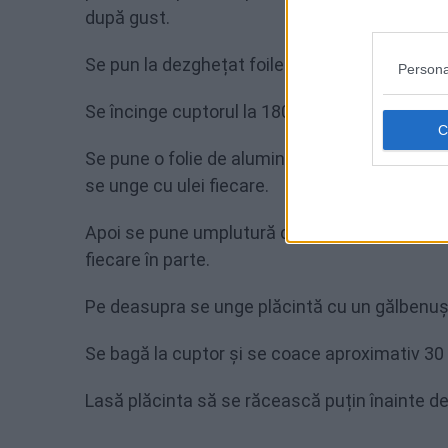
după gust.
Se pun la dezghețat foile de plăcintă la loc ca
Persona
Se încinge cuptorul la 180 de grade.
Se pune o folie de aluminiu pe fundul unei tavi
se unge cu ulei fiecare.
Apoi se pune umplutură de brânză, se presară 
fiecare în parte.
Pe deasupra se unge plăcintă cu un gălbenuș 
Se bagă la cuptor și se coace aproximativ 30
Lasă plăcinta să se răcească puțin înainte de 