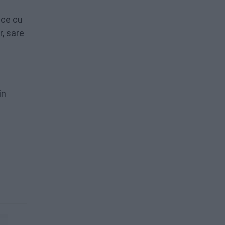
ace cu
, sare
în