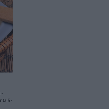
de
ntală -