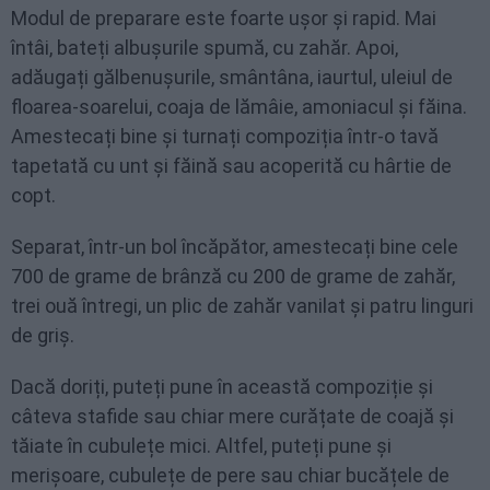
Modul de preparare este foarte ușor și rapid. Mai
întâi, bateți albușurile spumă, cu zahăr. Apoi,
adăugați gălbenușurile, smântâna, iaurtul, uleiul de
floarea-soarelui, coaja de lămâie, amoniacul și făina.
Amestecați bine și turnați compoziția într-o tavă
tapetată cu unt și făină sau acoperită cu hârtie de
copt.
Separat, într-un bol încăpător, amestecați bine cele
700 de grame de brânză cu 200 de grame de zahăr,
trei ouă întregi, un plic de zahăr vanilat și patru linguri
de griș.
Dacă doriți, puteți pune în această compoziție și
câteva stafide sau chiar mere curățate de coajă și
tăiate în cubulețe mici. Altfel, puteți pune și
merișoare, cubulețe de pere sau chiar bucățele de