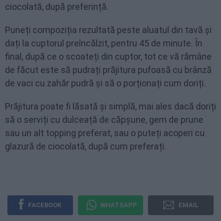
ciocolată, după preferință.
Puneți compoziția rezultată peste aluatul din tavă și
dați la cuptorul preîncălzit, pentru 45 de minute. În
final, după ce o scoateți din cuptor, tot ce vă rămâne
de făcut este să pudrați prăjitura pufoasă cu brânză
de vaci cu zahăr pudră și să o porționați cum doriți.
Prăjitura poate fi lăsată și simplă, mai ales dacă doriți
să o serviți cu dulceață de căpșune, gem de prune
sau un alt topping preferat, sau o puteți acoperi cu
glazură de ciocolată, după cum preferați.
FACEBOOK
WHATSAPP
EMAIL