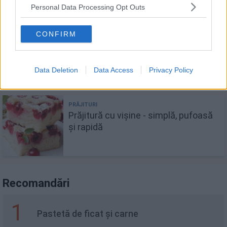
Personal Data Processing Opt Outs
CONFIRM
Prăjitura zi și noapte de post -
pufoasă și delicioasă!
Data Deletion
Data Access
Privacy Policy
Prăjitură cu vișine - simplă, pufoasă
și rapidă
Recomandări
1
Pastetă de ficat și carne