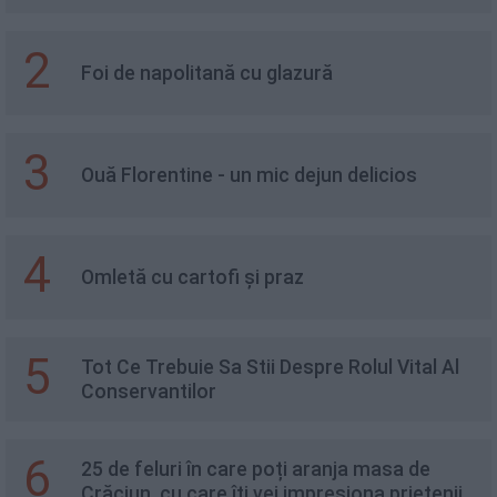
2
Foi de napolitană cu glazură
3
Ouă Florentine - un mic dejun delicios
4
Omletă cu cartofi și praz
5
Tot Ce Trebuie Sa Stii Despre Rolul Vital Al
Conservantilor
6
25 de feluri în care poți aranja masa de
Crăciun, cu care îți vei impresiona prietenii