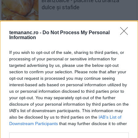
Brânzoaice - plăcinte cu brânză
dulce și stafide
temananc.ro -
Do Not Process My Personal
Information
Colțunași cu brânză de vaci și
smântână
If you wish to opt-out of the sale, sharing to third parties, or
processing of your personal or sensitive information for
targeted advertising by us, please use the below opt-out
section to confirm your selection. Please note that after your
opt-out request is processed you may continue seeing
Brânză de vaci cu maioneză
interest-based ads based on personal information utilized by
us or personal information disclosed to third parties prior to
your opt-out. You may separately opt-out of the further
disclosure of your personal information by third parties on the
IAB’s list of downstream participants. This information may
also be disclosed by us to third parties on the
IAB’s List of
Downstream Participants
that may further disclose it to other
Prăjitură din mălai cu lapte și brânză
third parties.
de vaci