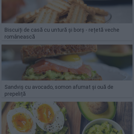
Biscuiți de casă cu untură și borș - rețetă veche
românească
Sandviș cu avocado, somon afumat și ouă de
prepeliță