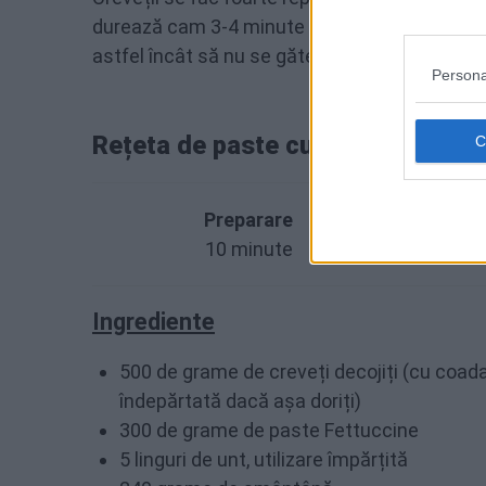
durează cam 3-4 minute pentru a găti creveții
astfel încât să nu se gătească prea mult.
Persona
Rețeta de paste cu creveți și sos 
Preparare
10 minute
Ingrediente
500 de grame de creveți decojiți (cu coad
îndepărtată dacă așa doriți)
300 de grame de paste Fettuccine
5 linguri de unt, utilizare împărțită