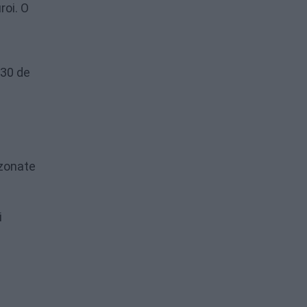
roi. O
 30 de
ezonate
i