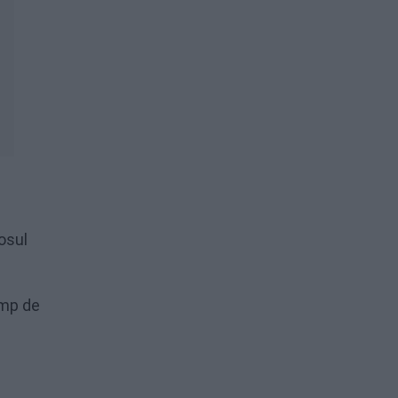
sosul
imp de