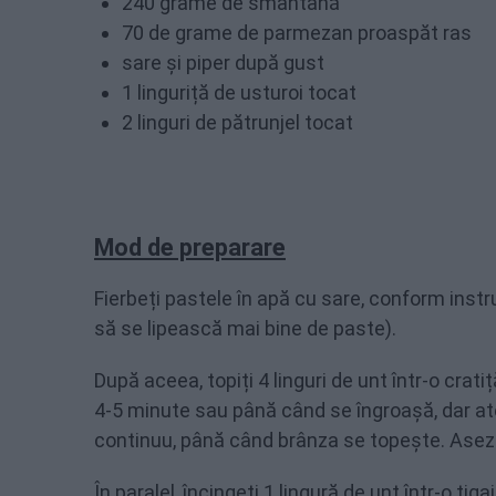
240 grame de smântână
70 de grame de parmezan proaspăt ras
sare și piper după gust
1 linguriță de usturoi tocat
2 linguri de pătrunjel tocat
Mod de preparare
Fierbeți pastele în apă cu sare, conform instru
să se lipească mai bine de paste).
După aceea, topiți 4 linguri de unt într-o crat
4-5 minute sau până când se îngroașă, dar at
continuu, până când brânza se topește. Asezo
În paralel, încingeți 1 lingură de unt într-o tig