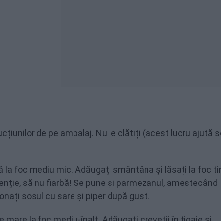
cțiunilor de pe ambalaj. Nu le clătiți (acest lucru ajută 
iță la foc mediu mic. Adăugați smântâna și lăsați la foc t
enție, să nu fiarbă! Se pune și parmezanul, amestecând
nați sosul cu sare și piper după gust.
aie mare la foc mediu-înalt. Adăugați creveții în tigaie și