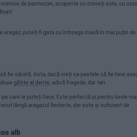
 cremos de parmezan, acoperite cu creveți sote, cu ustu
finat!
pe aragaz, puteți fi gata cu întreaga masă în mai puțin de
 să fie sărată. Asta, dacă vreți ca pastele să fie bine as
rebuie
gătite al dente
, adică fragede, dar tari.
pe care le puteți face. Este perfectă și pentru lunile ma
ecut lângă aragazul fierbinte, dar este și suficient de
sos alb