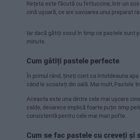
Rețeta este făcută cu fettuccine, într-un sos
cină ușoară, ce are savoarea unui preparat ra
Iar dacă gătiți sosul în timp ce pastele sunt 
minute.
Cum gătiți pastele perfecte
În primul rând, țineți cont ca întotdeauna apa
când le scoateți din oală. Mai mult, Pastele t
Aceasta este una dintre cele mai ușoare cine 
calde, deoarece implică foarte puțin timp petr
consistentă pentru cele mai mari pofte.
Cum se fac pastele cu creveți și 