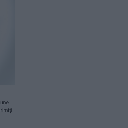
bune
rimiți