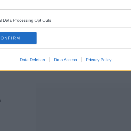
 de mărime medie. Asigurați-vă că nu îi scăpați din vede
l Data Processing Opt Outs
alb
CONFIRM
Gătire
Timp total
Data Deletion
Data Access
Privacy Policy
20 minute
30 minute
a