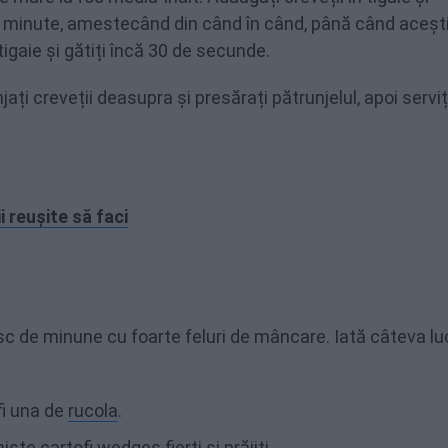
3-4 minute, amestecând din când în când, până când acești
igaie și gătiți încă 30 de secunde.
ți creveții deasupra și presărați pătrunjelul, apoi serviț
 reușite să faci
sc de minune cu foarte feluri de mâncare. Iată câteva lu
fi una de
rucola
.
niște
cartofi wedges fierți și prăjiți
.