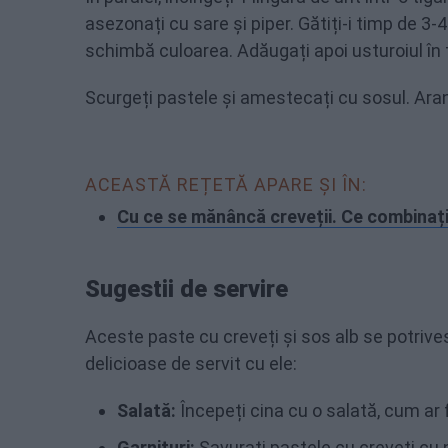
asezonați cu sare și piper. Gătiți-i timp de 
schimbă culoarea. Adăugați apoi usturoiul în t
Scurgeți pastele și amestecați cu sosul. Aranja
ACEASTĂ REȚETĂ APARE ȘI ÎN:
Cu ce se mănâncă creveții. Ce combinații
Sugestii de servire
Aceste paste cu creveți și sos alb se potrive
delicioase de servit cu ele:
Salată:
Începeți cina cu o salată, cum ar 
Garnituri:
Savurați pastele cu creveți cu 