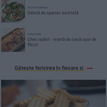
REȚETE RAPIDE
Salată de spanac asortată
PRĂJITURI
Chec opărit - rețetă de casă ușor de
făcut
Gătește fericirea în fiecare zi