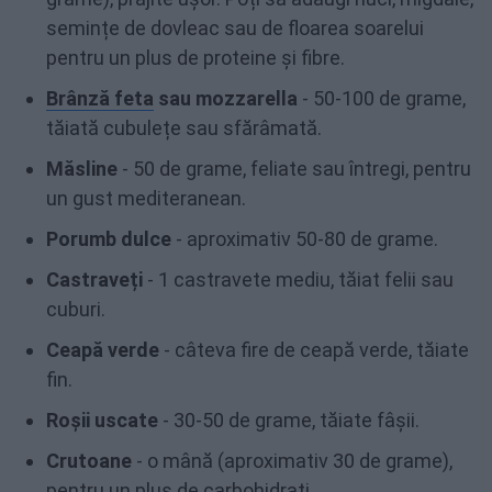
semințe de dovleac sau de floarea soarelui
pentru un plus de proteine și fibre.
Brânză feta
sau mozzarella
- 50-100 de grame,
tăiată cubulețe sau sfărâmată.
Măsline
- 50 de grame, feliate sau întregi, pentru
un gust mediteranean.
Porumb dulce
- aproximativ 50-80 de grame.
Castraveți
- 1 castravete mediu, tăiat felii sau
cuburi.
Ceapă verde
- câteva fire de ceapă verde, tăiate
fin.
Roșii uscate
- 30-50 de grame, tăiate fâșii.
Crutoane
- o mână (aproximativ 30 de grame),
pentru un plus de
carbohidrați
.