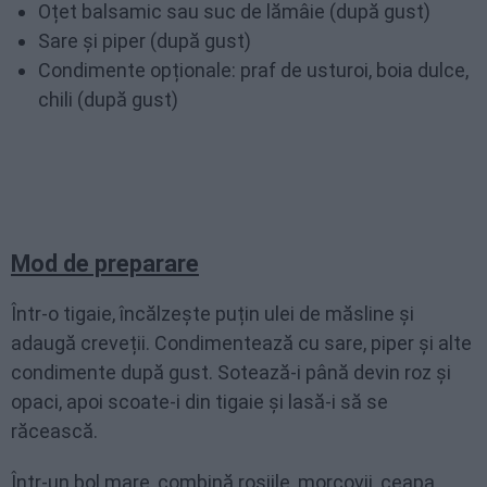
Oțet balsamic sau suc de lămâie (după gust)
Sare și piper (după gust)
Condimente opționale: praf de usturoi, boia dulce,
chili (după gust)
Mod de preparare
Într-o tigaie, încălzește puțin ulei de măsline și
adaugă creveții. Condimentează cu sare, piper și alte
condimente după gust. Sotează-i până devin roz și
opaci, apoi scoate-i din tigaie și lasă-i să se
răcească.
Într-un bol mare, combină roșiile, morcovii, ceapa,