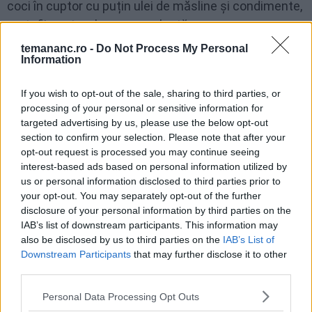
coci în cuptor cu puțin ulei de măsline și condimente,
cartofii sunt o alegere excelentă.
temananc.ro -
Do Not Process My Personal
Și, dacă vrei ceva mai ușor, poți merge pe pâine
Information
prăjită sau crutoane. Acestea sunt perfecte pentru a
absorbi orice dressing sau arome din salată.
If you wish to opt-out of the sale, sharing to third parties, or
processing of your personal or sensitive information for
targeted advertising by us, please use the below opt-out
Și pentru cei care preferă ceva mai tradițional,
paste
section to confirm your selection. Please note that after your
simple
, gătite
al dente
, sunt alegerea clasică. Fie că
opt-out request is processed you may continue seeing
optezi pentru spaghete, penne sau orice alt tip de
interest-based ads based on personal information utilized by
us or personal information disclosed to third parties prior to
paste, acestea se potrivesc perfect cu creveții.
your opt-out. You may separately opt-out of the further
disclosure of your personal information by third parties on the
IAB’s list of downstream participants. This information may
also be disclosed by us to third parties on the
IAB’s List of
FACEBOOK
WHATSAPP
EMAIL
Downstream Participants
that may further disclose it to other
third parties.
Personal Data Processing Opt Outs