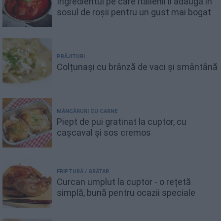
Ingredientul pe care italienii îl adaugă în
sosul de roșii pentru un gust mai bogat
PRĂJITURI
Colțunași cu brânză de vaci și smântână
MÂNCĂRURI CU CARNE
Piept de pui gratinat la cuptor, cu
cașcaval și sos cremos
FRIPTURĂ / GRĂTAR
Curcan umplut la cuptor - o rețetă
simplă, bună pentru ocazii speciale