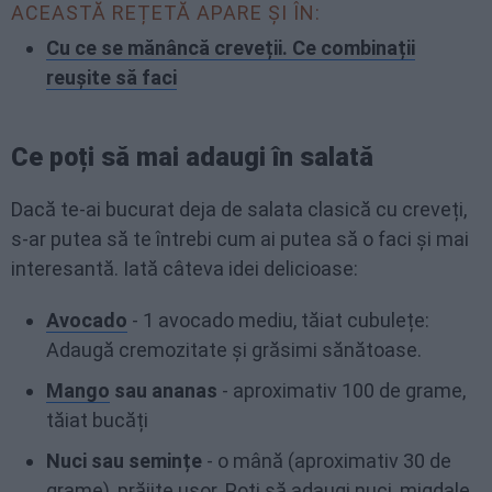
ACEASTĂ REȚETĂ APARE ȘI ÎN:
Cu ce se mănâncă creveții. Ce combinații
reușite să faci
Ce poți să mai adaugi în salată
Dacă te-ai bucurat deja de salata clasică cu creveți,
s-ar putea să te întrebi cum ai putea să o faci și mai
interesantă. Iată câteva idei delicioase:
Avocado
- 1 avocado mediu, tăiat cubulețe:
Adaugă cremozitate și grăsimi sănătoase.
Mango
sau ananas
- aproximativ 100 de grame,
tăiat bucăți
Nuci sau semințe
- o mână (aproximativ 30 de
grame), prăjite ușor. Poți să adaugi nuci, migdale,