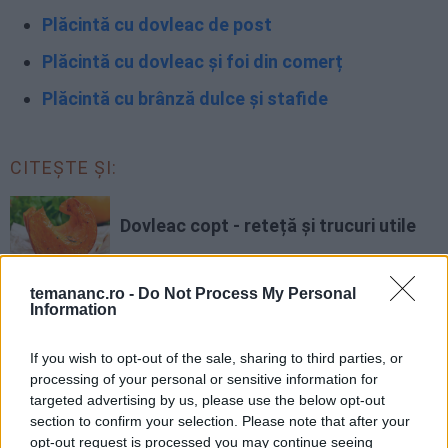
Plăcintă cu dovleac de post
Plăcintă cu dovleac și foi din comerț
Plăcintă cu brânză dulce și stafide
CITEȘTE ȘI:
Dovleac copt - reteță și trucuri utile
temananc.ro -
Do Not Process My Personal
Information
FACEBOOK
WHATSAPP
EMAIL
If you wish to opt-out of the sale, sharing to third parties, or
processing of your personal or sensitive information for
targeted advertising by us, please use the below opt-out
section to confirm your selection. Please note that after your
opt-out request is processed you may continue seeing