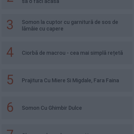
să o faci acasă
3
Somon la cuptor cu garnitură de sos de
lămâie cu capere
4
Ciorbă de macrou - cea mai simplă rețetă
5
Prajitura Cu Miere Si Migdale, Fara Faina
6
Somon Cu Ghimbir Dulce