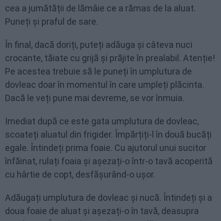
cea a jumătății de lămâie ce a rămas de la aluat.
Puneți și praful de sare.
În final, dacă doriți, puteți adăuga și câteva nuci
crocante, tăiate cu grijă și prăjite în prealabil. Atenție!
Pe acestea trebuie să le puneți în umplutura de
dovleac doar în momentul în care umpleți plăcinta.
Dacă le veți pune mai devreme, se vor înmuia.
Imediat după ce este gata umplutura de dovleac,
scoateți aluatul din frigider. Împărțiți-l în două bucăți
egale. Întindeți prima foaie. Cu ajutorul unui sucitor
înfăinat, rulați foaia și așezați-o într-o tavă acoperită
cu hârtie de copt, desfășurând-o ușor.
Adăugați umplutura de dovleac și nucă. Întindeți și a
doua foaie de aluat și așezați-o în tavă, deasupra