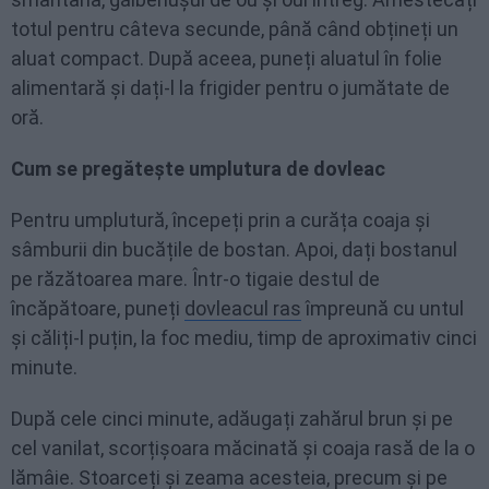
totul pentru câteva secunde, până când obțineți un
aluat compact. După aceea, puneți aluatul în folie
alimentară și dați-l la frigider pentru o jumătate de
oră.
Cum se pregătește umplutura de dovleac
Pentru umplutură, începeți prin a curăța coaja și
sâmburii din bucățile de bostan. Apoi, dați bostanul
pe răzătoarea mare. Într-o tigaie destul de
încăpătoare, puneți
dovleacul ras
împreună cu untul
și căliți-l puțin, la foc mediu, timp de aproximativ cinci
minute.
După cele cinci minute, adăugați zahărul brun și pe
cel vanilat, scorțișoara măcinată și coaja rasă de la o
lămâie. Stoarceți și zeama acesteia, precum și pe