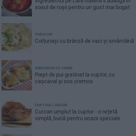
Ingredientul pe care italienii îl adaugă în
sosul de roșii pentru un gust mai bogat
PRĂJITURI
Colțunași cu brânză de vaci și smântână
MÂNCĂRURI CU CARNE
Piept de pui gratinat la cuptor, cu
cașcaval și sos cremos
FRIPTURĂ / GRĂTAR
Curcan umplut la cuptor - o rețetă
simplă, bună pentru ocazii speciale