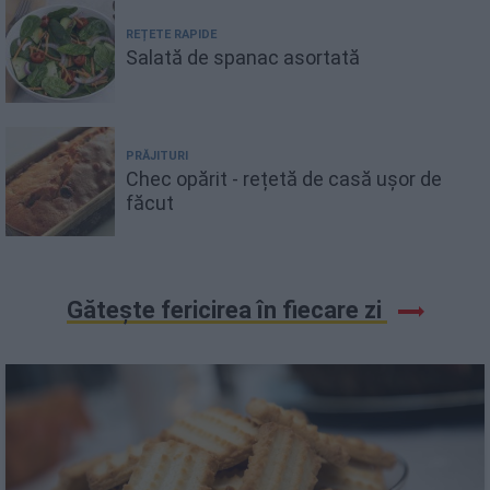
REȚETE RAPIDE
Salată de spanac asortată
PRĂJITURI
Chec opărit - rețetă de casă ușor de
făcut
Gătește fericirea în fiecare zi