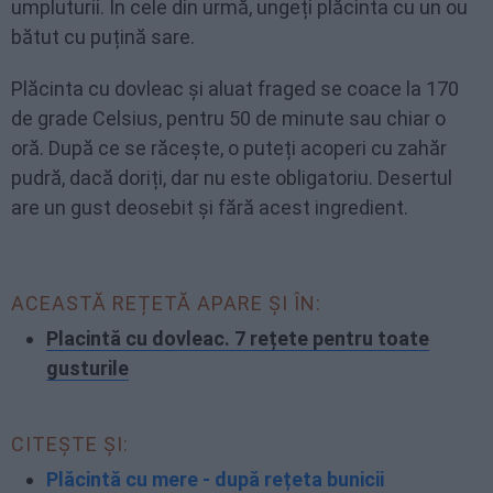
umpluturii. În cele din urmă, ungeți plăcinta cu un ou
bătut cu puțină sare.
Plăcinta cu dovleac și aluat fraged se coace la 170
de grade Celsius, pentru 50 de minute sau chiar o
oră. După ce se răcește, o puteți acoperi cu zahăr
pudră, dacă doriți, dar nu este obligatoriu. Desertul
are un gust deosebit și fără acest ingredient.
ACEASTĂ REȚETĂ APARE ȘI ÎN:
Placintă cu dovleac. 7 rețete pentru toate
gusturile
CITEȘTE ȘI:
Plăcintă cu mere - după rețeta bunicii