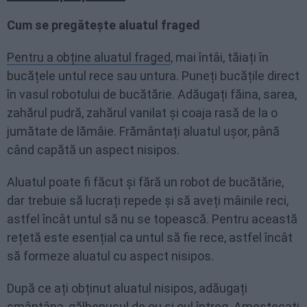
Cum se pregătește aluatul fraged
Pentru a obține aluatul fraged
, mai întâi, tăiați în
bucățele untul rece sau untura. Puneți bucățile direct
în vasul robotului de bucătărie. Adăugați făina, sarea,
zahărul pudră, zahărul vanilat și coaja rasă de la o
jumătate de lămâie. Frământați aluatul ușor, până
când capătă un aspect nisipos.
Aluatul poate fi făcut și fără un robot de bucătărie,
dar trebuie să lucrați repede și să aveți mâinile reci,
astfel încât untul să nu se topească. Pentru această
rețetă este esențial ca untul să fie rece, astfel încât
să formeze aluatul cu aspect nisipos.
După ce ați obținut aluatul nisipos, adăugați
smântâna, gălbenușul de ou și oul întreg. Amestecați