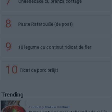
7
Cheesecake cu branza cottage
8
Paste Ratatouille (de post)
9
10 legume cu continut ridicat de fier
10
Ficat de porc prăjit
Trending
TRUCURI ȘI SFATURI CULINARE