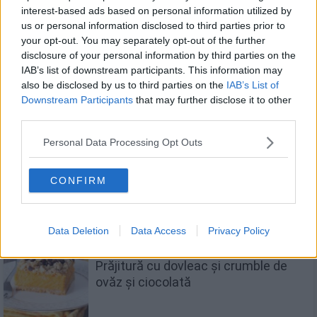
interest-based ads based on personal information utilized by
Te-ar mai putea interesa
us or personal information disclosed to third parties prior to
your opt-out. You may separately opt-out of the further
disclosure of your personal information by third parties on the
IAB’s list of downstream participants. This information may
Plăcintă cu mere - după rețeta
also be disclosed by us to third parties on the
IAB’s List of
bunicii
Downstream Participants
that may further disclose it to other
third parties.
Personal Data Processing Opt Outs
Dovleac copt - cea mai simplă rețetă
CONFIRM
Data Deletion
Data Access
Privacy Policy
Prăjitură cu dovleac și crumble de
ovăz și ciocolată