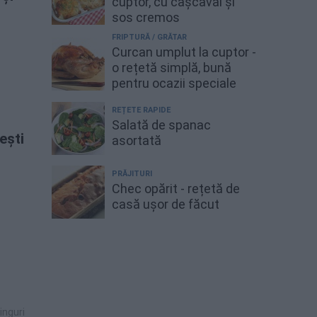
cuptor, cu cașcaval și
sos cremos
FRIPTURĂ / GRĂTAR
Curcan umplut la cuptor -
o rețetă simplă, bună
pentru ocazii speciale
REȚETE RAPIDE
Salată de spanac
ești
asortată
PRĂJITURI
Chec opărit - rețetă de
casă ușor de făcut
inguri