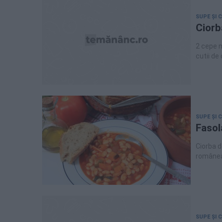
SUPE ȘI 
Ciorb
2 cepe m
cutii de
4;bulion 
SUPE ȘI 
Fasol
Ciorba d
româneas
internaționale. La greci, de exemplu, găsiți cio
face ușo
de pâine
SUPE ȘI 