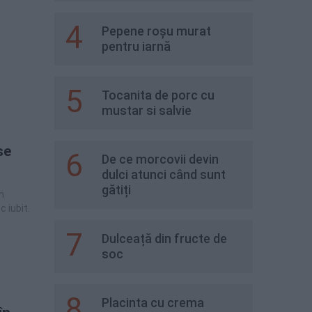
4
Pepene roșu murat
pentru iarnă
5
Tocanita de porc cu
mustar si salvie
se
6
De ce morcovii devin
dulci atunci când sunt
gătiți
n
 iubit.
7
Dulceață din fructe de
soc
8
Placinta cu crema