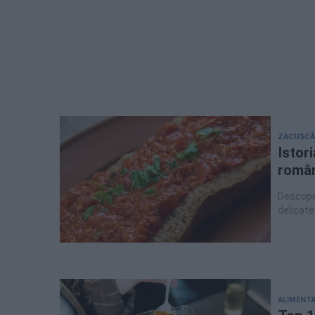
ZACUSCĂ
Istor
român
Descoper
delicate
ALIMENTA