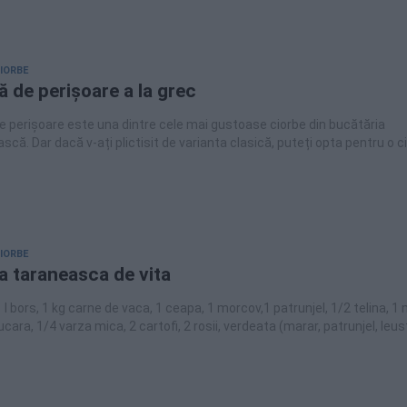
CIORBE
ă de perișoare a la grec
e perișoare este una dintre cele mai gustoase ciorbe din bucătăria
că. Dar dacă v-ați plictisit de varianta clasică, puteți opta pentru o c
 grec, foarte gustoasă și aromată. Ciorba de perișoare a la grec este o
ie între ciorba clasică de pui a la grec și ciorba de perișoare. Dacă vă 
 ciorbă cu smântână, dar și perișoarele, atunci această ciorbă se va
n preferata voastră. Se poate face cu orice fel de carne, dar noi am
ăzi să facem perișoarele din carne de curcan.
CIORBE
a taraneasca de vita
 1 l bors, 1 kg carne de vaca, 1 ceapa, 1 morcov,1 patrunjel, 1/2 telina, 
ucara, 1/4 varza mica, 2 cartofi, 2 rosii, verdeata (marar, patrunjel, leus