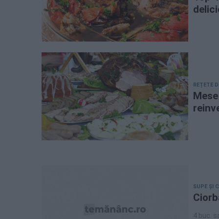
delic
REȚETE D
Mese 
reinv
SUPE ȘI 
Ciorb
4 buc. s