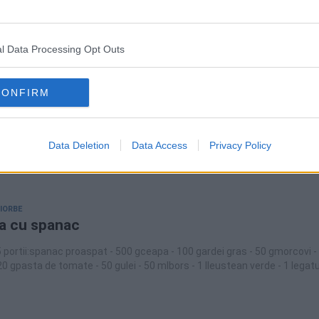
l Data Processing Opt Outs
CIORBE
emono - supă grecească de pui cu ouă
CONFIRM
bucătărie internațională are un fel original de a prepara supa de pui, 
lipsește de pe nicio masă în familie. Astăzi vorbim despre cea mai bu
ă de pui, o supă densă și cremoasă, dreasă cu ou și acrită cu zeamă
Data Deletion
Data Access
Privacy Policy
dițională grecească, nu este tocmai așa. Cea mai populară supă de pui
ia grecească este Avgolemono, o supă care nu conține deloc smântân
e de ciorba a la grec), ci doar un amestec de ouă și zeamă de lămâie.
CIORBE
a cu spanac
 portii:spanac proaspat - 500 gceapa - 100 gardei gras - 50 gmorcovi -
20 gpasta de tomate - 50 gulei - 50 mlbors - 1 lleustean verde - 1 lega
st