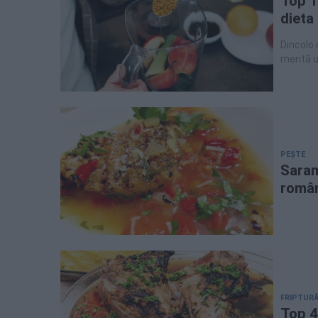
Top 1
dieta
Dincolo 
merită u
de nutri
PEȘTE
Saram
român
FRIPTURĂ
Top 4