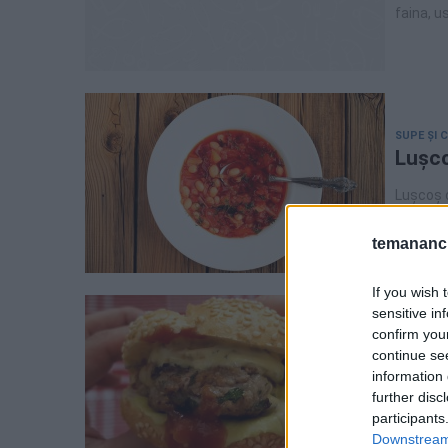
faina, u
SUPE ȘI 
Lușco
Lușcoș 
ardelene
perfectă
temananc.
găsi toa
If you wish 
sensitive in
confirm you
REȚETE R
continue se
Burge
information 
In tigai
further disc
video, p
participants
Downstream 