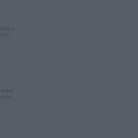
 mica; 2
rosii
cătăria
ătării
 bucată