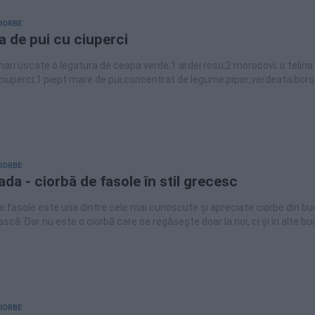
CIORBE
a de pui cu ciuperci
ari uscate o legatura de ceapa verde;1 ardei rosu;2 morocovi; o telina
 ciuperci;1 piept mare de pui;concentrat de legume;piper;verdeata;bors;
2 linguri;ulei 2 linguri.
CIORBE
ada - ciorbă de fasole în stil grecesc
e fasole este una dintre cele mai cunoscute și apreciate ciorbe din bu
că. Dar nu este o ciorbă care se regăsește doar la noi, ci și în alte buc
rbă de fasole cu denumirea Fasolada. Se
r, puțin diferit de varianta românească, și este excelentă alături de o
 proaspătă, unsă cu puțin ulei de măsline.
CIORBE