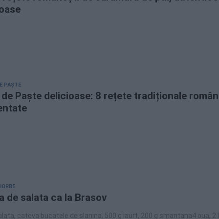
ioase
E PAȘTE
de Paște delicioase: 8 rețete tradiționale român
entate
CIORBE
a de salata ca la Brasov
alata, cateva bucatele de slanina, 500 g iaurt, 200 g smantana4 oua, 2 l