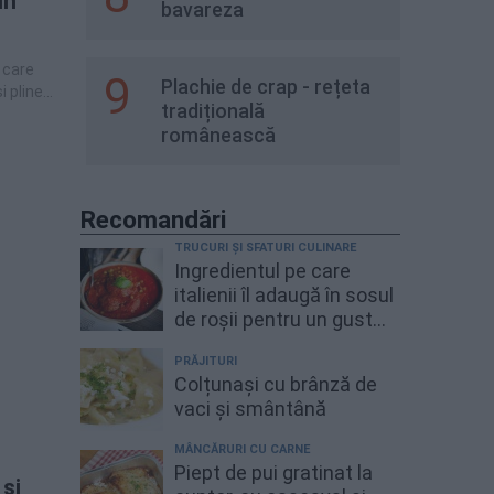
în
bavareza
 care
9
Plachie de crap - rețeta
i pline
tradițională
românească
Recomandări
TRUCURI ȘI SFATURI CULINARE
Ingredientul pe care
italienii îl adaugă în sosul
de roșii pentru un gust
mai bogat
PRĂJITURI
Colțunași cu brânză de
vaci și smântână
MÂNCĂRURI CU CARNE
Piept de pui gratinat la
 și