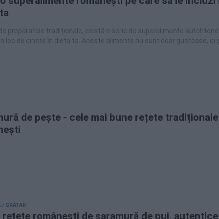
0 superalimente românești pe care să le incluzi 
 ta
de preparatele tradiționale, există o serie de superalimente autohtone
n loc de cinste în dieta ta. Aceste alimente nu sunt doar gustoase, ci ș
enți esențiali pentru sănătate.
ură de pește - cele mai bune rețete tradiționale
ești
 / GRĂTAR
 rețete românești de saramură de pui, autentice