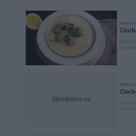
SUPE ȘI 
Ciorb
Ciorba d
româneas
perișoare a la
combinaț
ideea de
transforma rapid î
ales ast
SUPE ȘI 
Ciorb
2 l apa,
fasole t
sare.