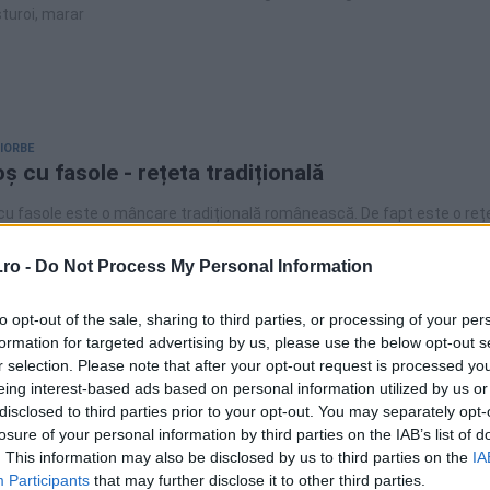
sturoi, marar
CIORBE
ș cu fasole - rețeta tradițională
cu fasole este o mâncare tradițională românească. De fapt este o reț
ască de inspirație ungurească.Aceasta rețetă simplă și hrănitoare e
 pentru oricine dorește să gătească un preparat rapid și gustos. Mai jo
ro -
Do Not Process My Personal Information
te informațiile de care ai nevoie pentru a prepara acest fel de mâncar
to opt-out of the sale, sharing to third parties, or processing of your per
formation for targeted advertising by us, please use the below opt-out s
r selection. Please note that after your opt-out request is processed y
APIDE
eing interest-based ads based on personal information utilized by us or
ri de casa romanesti
disclosed to third parties prior to your opt-out. You may separately opt-
e sau pe gratar, burgerii de casa sunt perfecti pentru zilele insorite. Ret
losure of your personal information by third parties on the IAB’s list of
as cu pas, o gasiti mai jos!
. This information may also be disclosed by us to third parties on the
IA
Participants
that may further disclose it to other third parties.