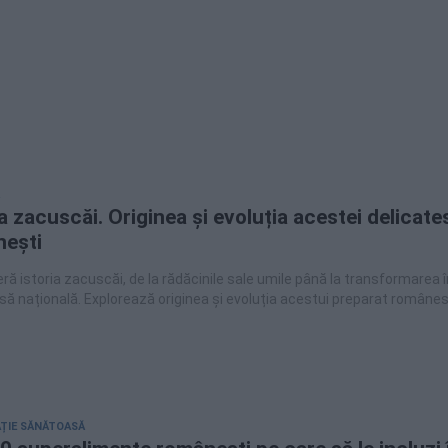
ia zacuscăi. Originea și evoluția acestei delicate
ești
ă istoria zacuscăi, de la rădăcinile sale umile până la transformarea î
să națională. Explorează originea și evoluția acestui preparat românesc
ȚIE SĂNĂTOASĂ