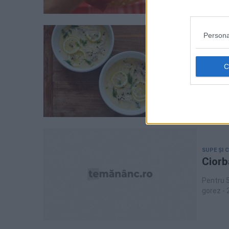
Persona
SUPE ȘI 
Avgol
Fiecare 
care nu 
greceasc
lămâie. Deși am fi tentați să credem că ciorba a la grec pe care o știm cu toții este
supa tra
bucătăr
deosebir
SUPE ȘI 
Ciorb
Pentru 5
gorez - 
dupa gu