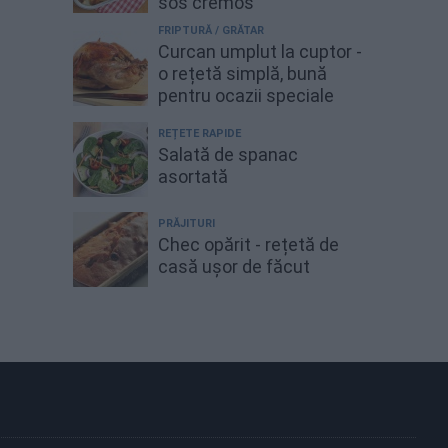
sos cremos
FRIPTURĂ / GRĂTAR
Curcan umplut la cuptor -
o rețetă simplă, bună
pentru ocazii speciale
REȚETE RAPIDE
Salată de spanac
asortată
PRĂJITURI
Chec opărit - rețetă de
casă ușor de făcut