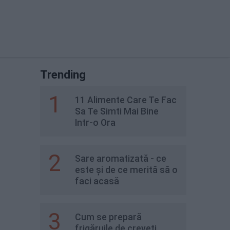
Trending
1
11 Alimente Care Te Fac
Sa Te Simti Mai Bine
Intr-o Ora
2
Sare aromatizată - ce
este și de ce merită să o
faci acasă
3
Cum se prepară
frigăruile de creveți