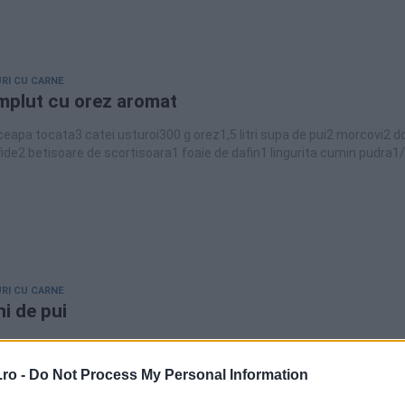
RI CU CARNE
mplut cu orez aromat
ceapa tocata3 catei usturoi300 g orez1,5 litri supa de pui2 morcovi2 d
ide2 betisoare de scortisoara1 foaie de dafin1 lingurita cumin pudra1
a coriandru pudra2 linguri uleisare piper.
RI CU CARNE
ni de pui
aiat in 8 bucati2 cepe mari3 catei de usturoi2 rosii125 ml iaurtcondime
iriani(piper negru, cumin, coriandru, turmeric, scortisoara si cardamon
ro -
Do Not Process My Personal Information
sau dupa preferintapine nuts sau migdale2 linguri ghee400 gr orez ba
o ligurita sofran dizolvat in 60 ml de apa fierbinte