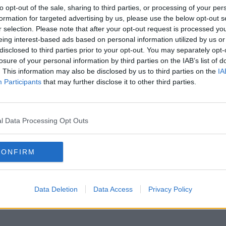
to opt-out of the sale, sharing to third parties, or processing of your per
formation for targeted advertising by us, please use the below opt-out s
r selection. Please note that after your opt-out request is processed y
RI CU CARNE
eing interest-based ads based on personal information utilized by us or
(chiftele) tajine
disclosed to third parties prior to your opt-out. You may separately opt-
losure of your personal information by third parties on the IAB’s list of
arne tocata de vita sau oaieo ceapa potrivita tocata marunt2 catei
. This information may also be disclosed by us to third parties on the
IA
iteva fire de coriandru verde1 lingurita cumin1/2 lingurita coriandru1/2
Participants
that may further disclose it to other third parties.
 ardei iute uscat(crushed red chilli)sare si piperulei pentru prajit.
l Data Processing Opt Outs
RI CU CARNE
 con carne
CONFIRM
 boabe de soia fierte, 100g carne de porc, 1/2 ceapa, 1 lingurita usturoi
ov, 1/3 ardei galben, 1/4 lingurita cumin, 2 linguri untsos: 100g piure de 
Data Deletion
Data Access
Privacy Policy
ahar, 1 lingurita sare, 1/4 lingurita nucsoara, 1/4 lingurita praf chili sau
 200ml apa fierbinte