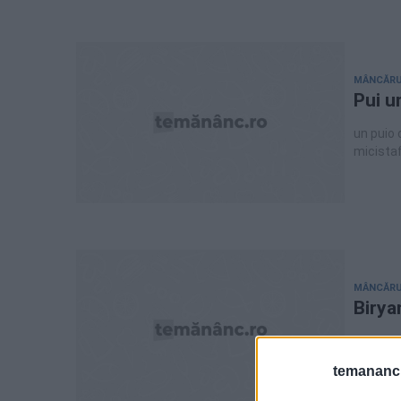
MÂNCĂRU
Pui u
un puio 
micistaf
lingurit
MÂNCĂRU
Birya
un pui t
pentru b
temananc.
stafide 
litri apa