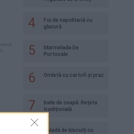
4
Foi de napolitană cu
glazură
ovlecei
5
Marmelada De
/2
Portocale
6
Omletă cu cartofi și praz
7
Inele de ceapă. Rețeta
tradițională
nte
)50 gr
smati2
8
Ruladă de biscuiți cu