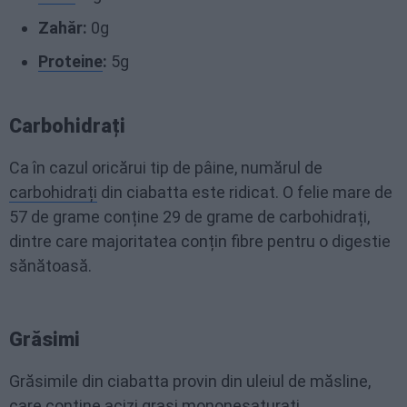
Zahăr:
0g
Proteine
:
5g
Carbohidrați
Ca în cazul oricărui tip de pâine, numărul de
carbohidrați
din ciabatta este ridicat. O felie mare de
57 de grame conține 29 de grame de carbohidrați,
dintre care majoritatea conțin fibre pentru o digestie
sănătoasă.
Grăsimi
Grăsimile din ciabatta provin din uleiul de măsline,
care conține acizi grași mononesaturați.