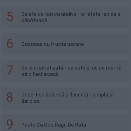
5
Salată de ton cu andive - o rețetă rapidă și
sănătoasă
6
Cozonac cu fructe uscate
7
Sare aromatizată - ce este și de ce merită
să o faci acasă
8
Desert cu budincă și biscuiți - simplu și
delicios
9
Paste Cu Sos Ragu De Rata