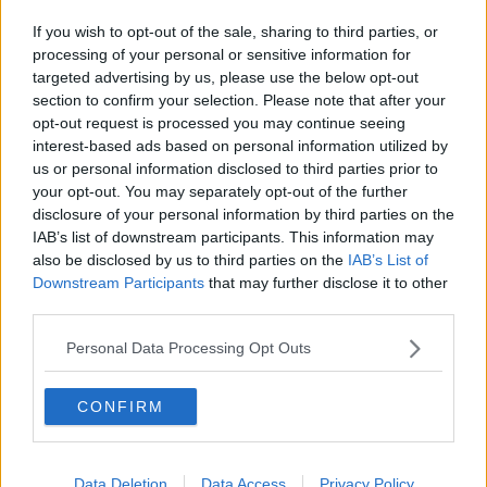
Dacă o cumpărați de la o brutărie sau dacă o coaceți
If you wish to opt-out of the sale, sharing to third parties, or
acasă, durata de valabilitate va fi mai scurtă,
processing of your personal or sensitive information for
deoarece pâinea nu conține conservanții pe care îi
targeted advertising by us, please use the below opt-out
găsiți în produsele cumpărate din magazin. Totuși,
section to confirm your selection. Please note that after your
opt-out request is processed you may continue seeing
dacă adăugați mai multă grăsime în aluat, veți
interest-based ads based on personal information utilized by
constata că pâinea poate rezista mai mult timp.
us or personal information disclosed to third parties prior to
your opt-out. You may separately opt-out of the further
disclosure of your personal information by third parties on the
IAB’s list of downstream participants. This information may
Cum se păstrează ciabatta
also be disclosed by us to third parties on the
IAB’s List of
Downstream Participants
that may further disclose it to other
Puteți înveli pâinea ciabatta într-o pungă de plastic și
third parties.
o puteți depozita la temperatura camerei timp de 2
Personal Data Processing Opt Outs
până la 3 zile, într-o cămară răcoroasă și uscată sau
într-un dulap întunecat. De asemenea, pâinea trebuie
CONFIRM
depozitată departe de căldură și de aparatele
electrice. Nu puneți pâinea în frigider, deoarece în
acest fel se va usuca rapid.
Data Deletion
Data Access
Privacy Policy