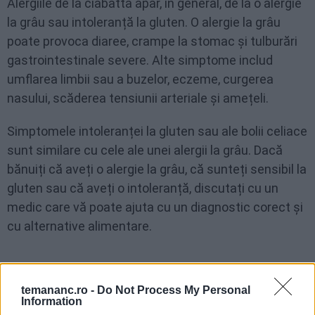
Alergiile de la ciabatta apar, în general, de la o alergie
la grâu sau intoleranță la gluten. O alergie la grâu
poate provoca diaree, crampe la stomac și tulburări
gastrointestinale severe. Alte simptome includ
umflarea limbii sau a buzelor, eczeme, curgerea
nasului, scăderea tensiunii arteriale și amețeli.
Simptomele intoleranței la gluten sau ale bolii celiace
sunt similare cu cele ale unei alergii la grâu. Dacă
bănuiți că aveți o alergie la grâu, că sunteți sensibil la
gluten sau că aveți o intoleranță, discutați cu un
medic care vă poate ajuta cu un diagnostic corect și
cu alternative alimentare.
Când este cea mai bună
temananc.ro -
Do Not Process My Personal
Information
Ciabatta rezistă câteva zile la temperatura camerei.