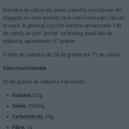
Numărul de calorii ale pâinii ciabatta cumpărate din
magazin nu este același ca în cazul unei pâini făcute
în casă. În general, o porție conține aproximativ 140
de calorii, iar prin ”porție” se înțeleg două felii de
ciabatta, aproximativ 57 grame.
O felie de ciabatta de 28 de grame are 71 de calorii.
Valori nutritionale
57 de grame de ciabatta mai conțin:
Grăsimi:
0,5g
Sodiu:
320mg
Carbohidrați
:
29g
Fibre
:
1g