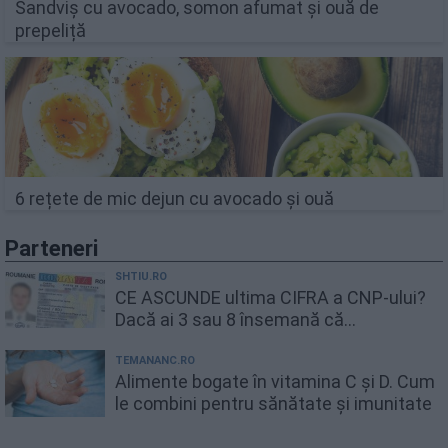
Sandviș cu avocado, somon afumat și ouă de
prepeliță
6 rețete de mic dejun cu avocado și ouă
Parteneri
SHTIU.RO
CE ASCUNDE ultima CIFRA a CNP-ului?
Dacă ai 3 sau 8 însemană că...
TEMANANC.RO
Alimente bogate în vitamina C și D. Cum
le combini pentru sănătate și imunitate