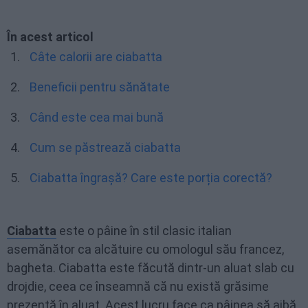
În acest articol
Câte calorii are ciabatta
Beneficii pentru sănătate
Când este cea mai bună
Cum se păstrează ciabatta
Ciabatta îngrașă? Care este porția corectă?
Ciabatta
este o pâine în stil clasic italian
asemănător ca alcătuire cu omologul său francez,
bagheta. Ciabatta este făcută dintr-un aluat slab cu
drojdie, ceea ce înseamnă că nu există grăsime
prezentă în aluat. Acest lucru face ca pâinea să aibă