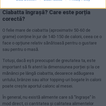
Ciabatta îngrașă? Care este porția
corectă?
O felie mare de ciabatta (aproximativ 50-60 de
grame) conține în jur de 140-150 de calorii, ceea ce o
face o opțiune relativ sănătoasă pentru o gustare
sau pentru o masă.
Totuși, dacă ești preocupat de greutatea ta, este
important să fii atent la dimensiunea porției și la ce
mănânci pe lângă ciabatta, deoarece adăugarea
untului, brânzei sau altor topping-uri bogate în calorii
poate crește aportul caloric al mesei.
În general, nu există alimente care să "îngrașe" în
mod direct, ci cantitatea și calitatea alimentelor