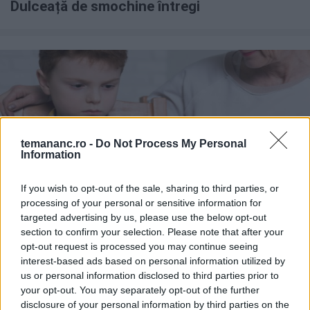
Dulceață de smochine întregi
temananc.ro -
Do Not Process My Personal
Information
If you wish to opt-out of the sale, sharing to third parties, or
processing of your personal or sensitive information for
STIL DE VIAȚĂ
targeted advertising by us, please use the below opt-out
Ce este terapia prin mâncare și ce trebuie
section to confirm your selection. Please note that after your
să faci dacă copilul tău are nevoie
opt-out request is processed you may continue seeing
interest-based ads based on personal information utilized by
us or personal information disclosed to third parties prior to
your opt-out. You may separately opt-out of the further
disclosure of your personal information by third parties on the