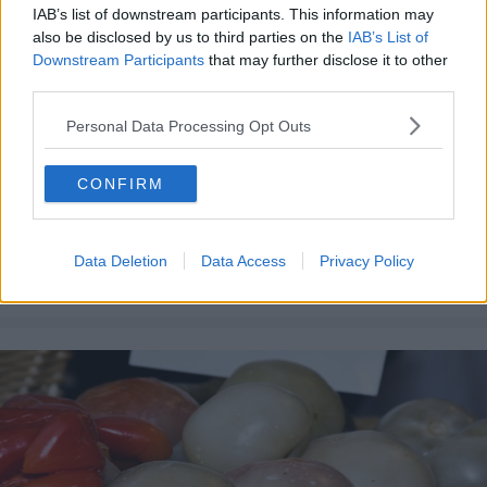
IAB’s list of downstream participants. This information may
also be disclosed by us to third parties on the
IAB’s List of
Downstream Participants
that may further disclose it to other
third parties.
Personal Data Processing Opt Outs
CONFIRM
STIL DE VIAȚĂ
Ce să mănânci dimineața dacă vrei să
Data Deletion
Data Access
Privacy Policy
slăbești