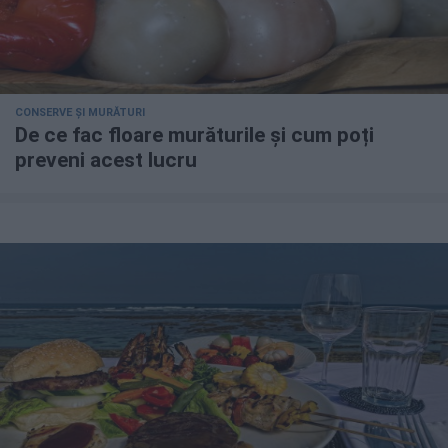
CONSERVE ȘI MURĂTURI
De ce fac floare murăturile și cum poți
preveni acest lucru