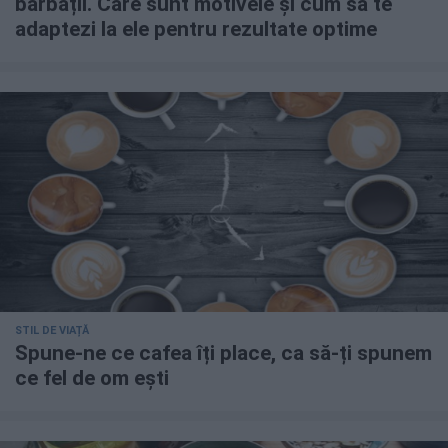
bărbații. Care sunt motivele și cum să te
adaptezi la ele pentru rezultate optime
STIL DE VIAȚĂ
Spune-ne ce cafea îți place, ca să-ți spunem
ce fel de om ești