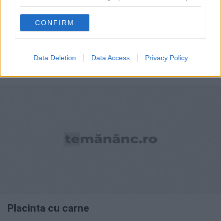
CONFIRM
DULCIURI ȘI PRĂJITURI
Pateuri marocane cu migdale (Briouat)
Data Deletion
Data Access
Privacy Policy
Placinta cu carne