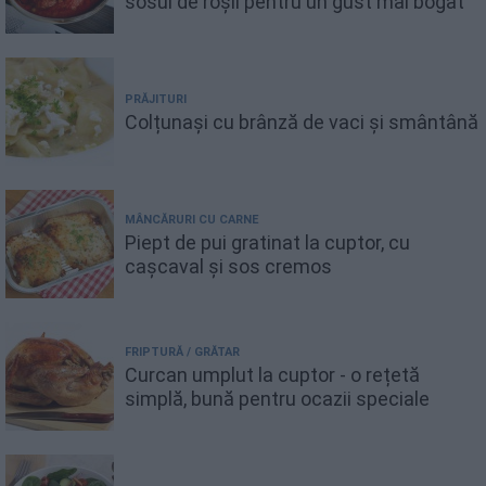
sosul de roșii pentru un gust mai bogat
PRĂJITURI
Colțunași cu brânză de vaci și smântână
MÂNCĂRURI CU CARNE
Piept de pui gratinat la cuptor, cu
cașcaval și sos cremos
FRIPTURĂ / GRĂTAR
Curcan umplut la cuptor - o rețetă
simplă, bună pentru ocazii speciale