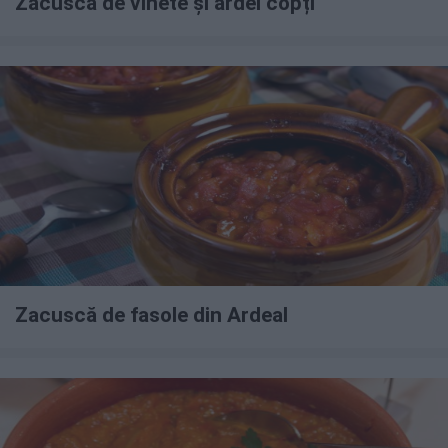
Zacuscă de vinete și ardei copți
Zacuscă de fasole din Ardeal