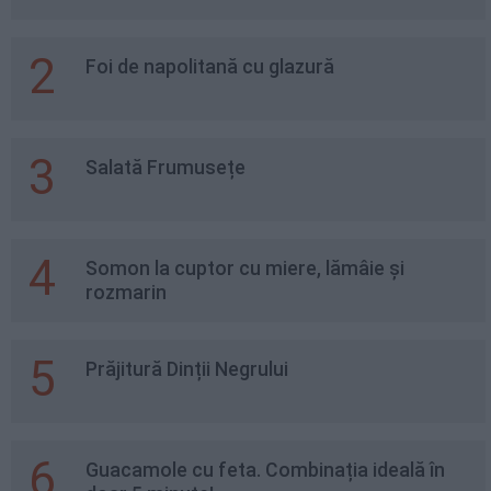
2
Foi de napolitană cu glazură
3
Salată Frumusețe
4
Somon la cuptor cu miere, lămâie și
rozmarin
5
Prăjitură Dinții Negrului
6
Guacamole cu feta. Combinația ideală în