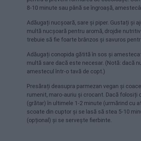
8-10 minute sau până se îngroașă, amestecâ
Adăugați nucșoară, sare și piper. Gustați și
multă nucșoară pentru aromă, drojdie nutriti
trebuie să fie foarte brânzos și savuros pent
Adăugați conopida gătită în sos și amestecați
multă sare dacă este necesar. (Notă: dacă nu 
amestecul într-o tavă de copt.)
Presărați deasupra parmezan vegan și coaceț
rumenit, maro-auriu și crocant. Dacă folosiți o
(grătar) în ultimele 1-2 minute (urmărind cu at
scoate din cuptor și se lasă să stea 5-10 min
(opțional) și se servește fierbinte.