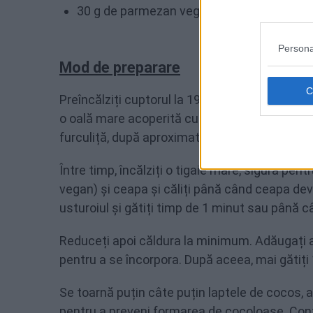
30 g de parmezan vegan
Persona
Mod de preparare
Preîncălziți cuptorul la 190 de grade Celsius. T
o oală mare acoperită cu capac, până când si
furculiță, după aproximativ 15 minute. Se ia d
Între timp, încălziți o tigaie mare, sigură pen
vegan) și ceapa și căliți până când ceapa dev
usturoiul și gătiți timp de 1 minut sau până 
Reduceți apoi căldura la minimum. Adăugați 
pentru a se încorpora. După aceea, mai gătiți 
Se toarnă puțin câte puțin laptele de cocos, 
pentru a preveni formarea de cocoloașe. Conti