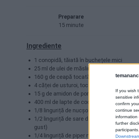
Preparare
15 minute
Ingrediente
1 conopidă, tăiată în buchețele mici
25 ml de ulei de măsline
temananc.
160 g de ceapă tocată mărunt ( sau 1/2 c
4 căței de usturoi, tocați
If you wish 
15 g de amidon de porumb
sensitive in
400 ml de lapte de cocos
confirm you
1/8 linguriță de nucșoară măcinată
continue se
information 
1/2 linguriță de sare de mare (plus mai mu
further disc
gust)
participants
1/4 linguriță de piper negru
Downstream 