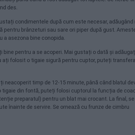
nd des.
 ajustați condimentele după cum este necesar, adăugând
vă pentru brânzeturi sau sare ori piper după gust. Amest
ru a asezona bine conopida.
 bine pentru a se acoperi. Mai gustați o dată și adăugaț
ați folosit o tigaie sigură pentru cuptor, puteți transfe
i neacoperit timp de 12-15 minute, până când blatul de
 tigaie din fontă, puteți folosi cuptorul la funcția de coa
enție preparatul) pentru un blat mai crocant. La final, se
ute înainte de servire. Se ornează cu frunze de cimbru