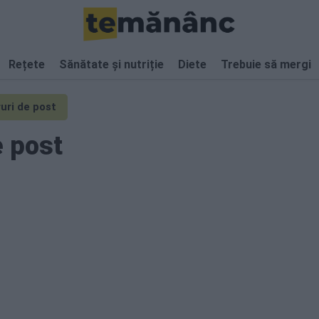
Rețete
Sănătate și nutriție
Diete
Trebuie să mergi
uri de post
e post