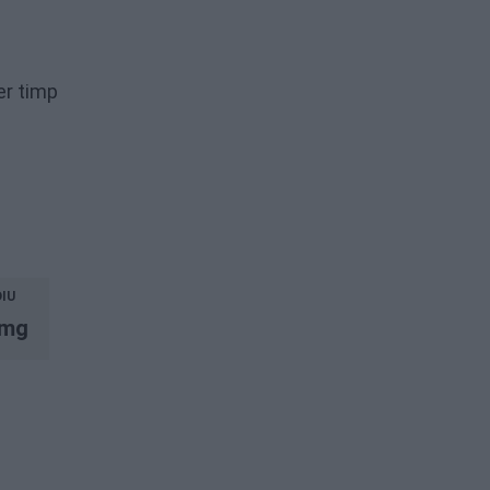
er timp
IU
5mg