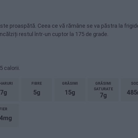
te proaspătă. Ceea ce vă rămâne se va păstra la frigid
ncălziți restul într-un cuptor la 175 de grade.
 calorii.
HARURI
FIBRE
GRĂSIMI
GRĂSIMI
SOD
SATURATE
7g
5g
15g
48
7g
FIER
.4mg