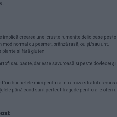
e.
e implică crearea unei cruste rumenite delicioase peste 
în mod normal cu pesmet, brânză rasă, ou și/sau unt,
plante și fără gluten.
tofi sau paste, dar este savuroasă si peste dovlecei și
tă în buchețele mici pentru a maximiza stratul cremos 
ețelele până când sunt perfect fragede pentru a le oferi 
post