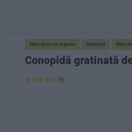
Mâncăruri cu legume
Garnituri
Mâncăr
Conopidă gratinată d
(9)