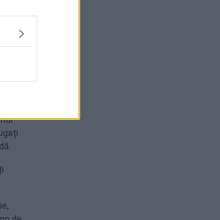
r într-
puțin.
ntul
ugați
dă.
i
ie,
imp de