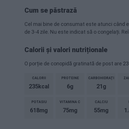
Cum se păstrază
Cel mai bine de consumat este atunci când es
de 3-4 zile. Nu este indicat să o congelați. Reî
Calorii și valori nutriționale
O porție de conopidă gratinată de post are 235
CALORII
PROTEINE
CARBOHIDRAȚI
ZA
235kcal
6g
21g
POTASIU
VITAMINA C
CALCIU
618mg
75mg
55mg
1