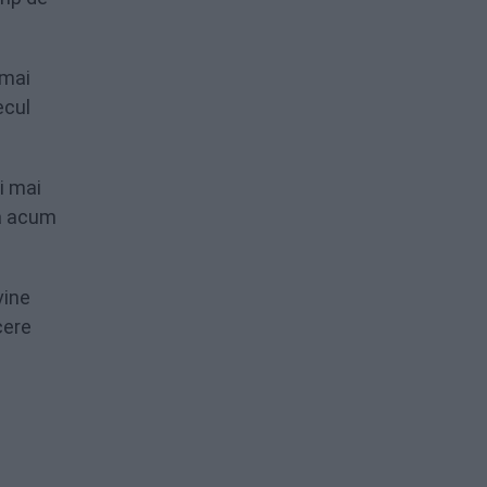
 mai
ecul
i mai
ra acum
vine
cere