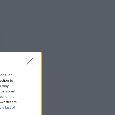
sonal or
ection to
ou may
 personal
out of the
 downstream
B’s List of