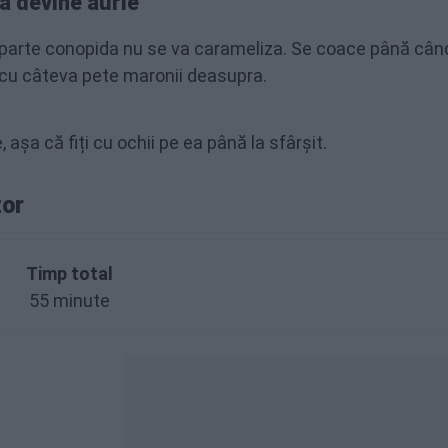
a devine aurie
o parte conopida nu se va carameliza. Se coace până cân
, cu câteva pete maronii deasupra.
așa că fiți cu ochii pe ea până la sfârșit.
tor
Timp total
55 minute