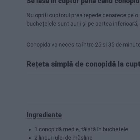
Se lasă în cuptor până când conopid
Nu opriți cuptorul prea repede deoarece pe 
buchețelele sunt aurii și pe partea inferioară
Conopida va necesita între 25 și 35 de minute, 
Rețeta simplă de conopidă la cup
Ingrediente
1 conopidă medie, tăiată în buchețele
2 linguri ulei de măsline