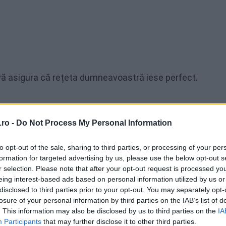
a vă asigura că rețeta dumneavoastră iese perfect.
ro -
Do Not Process My Personal Information
onopida în bucăți mici, cu multe margini plate pentru a s
i cont de faptul că la cuptor, caramelizarea oferă acea a
to opt-out of the sale, sharing to third parties, or processing of your per
hețelele care sunt lipite între ele.
formation for targeted advertising by us, please use the below opt-out s
r selection. Please note that after your opt-out request is processed y
eing interest-based ads based on personal information utilized by us or
disclosed to third parties prior to your opt-out. You may separately opt-
losure of your personal information by third parties on the IAB’s list of
. This information may also be disclosed by us to third parties on the
IA
 puțin spațiu în tavă. În caz contrar, buchețelele se vor
Participants
that may further disclose it to other third parties.