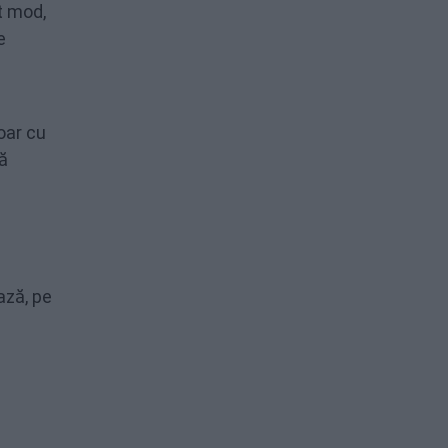
t mod,
e
oar cu
tă
ază, pe