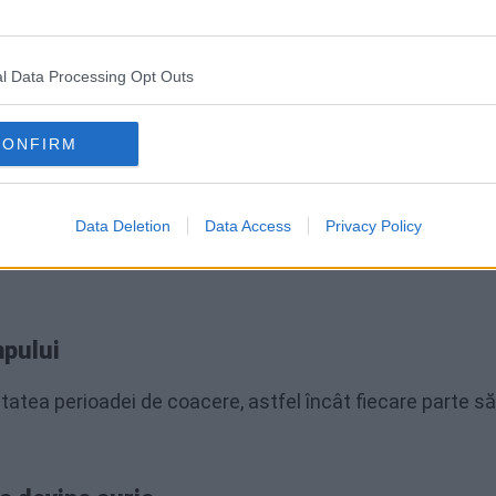
. Este mai bine să folosiți două tavi, așezate pe rafturi
t să înghesuiți prea mult pe o singură tavă.
l Data Processing Opt Outs
lativ ridicată
CONFIRM
atură de 220 de grade Celsius. Trebuie să fie suficient
aurii.
Data Deletion
Data Access
Privacy Policy
e pentru că se va arde uleiul de măsline, iar preparatul 
mpului
ătatea perioadei de coacere, astfel încât fiecare parte s