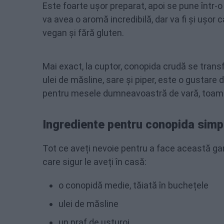
Este foarte ușor preparat, apoi se pune într-o
va avea o aromă incredibilă, dar va fi și ușor
vegan și fără gluten.
Mai exact, la cuptor, conopida crudă se transf
ulei de măsline, sare și piper, este o gustare
pentru mesele dumneavoastră de vară, toamn
Ingrediente pentru conopida simpl
Tot ce aveți nevoie pentru a face această ga
care sigur le aveți în casă:
o conopidă medie, tăiată în buchețele
ulei de măsline
un praf de usturoi