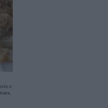
este o
toare,