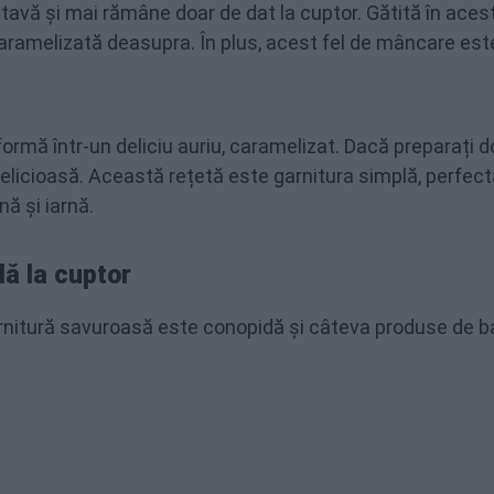
 tavă și mai rămâne doar de dat la cuptor. Gătită în aces
 caramelizată deasupra. În plus, acest fel de mâncare est
ormă într-un deliciu auriu, caramelizat. Dacă preparați d
 delicioasă. Această rețetă este garnitura simplă, perfec
ă și iarnă.
ă la cuptor
rnitură savuroasă este conopidă și câteva produse de b