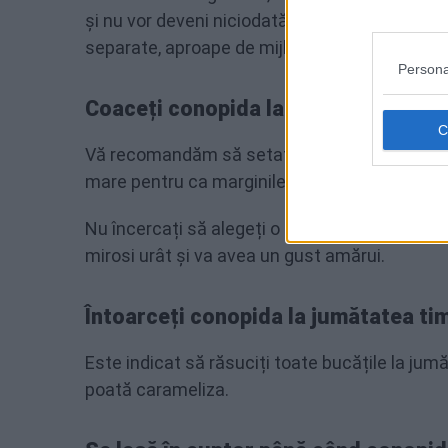
și nu vor deveni niciodată crocante pe margini
separate, aproape de mijlocul cuptorului, decâ
Persona
Coaceți conopida la o temperatură re
Vă recomandăm să setați cuptorul la o temper
mare pentru ca marginile să devină crocante, 
Nu încercați să alegeți o temperatură mai mar
mirosi urât și va avea un gust amărui.
Întoarceți conopida la jumătatea ti
Este indicat să răsuciți toate bucățile la jum
poată carameliza.