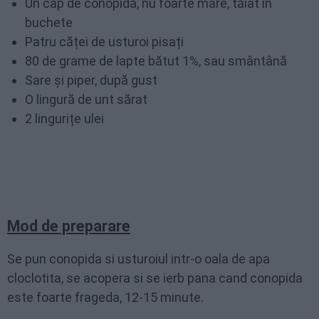
Un cap de conopidă, nu foarte mare, tăiat în
buchete
Patru căței de usturoi pisați
80 de grame de lapte bătut 1%, sau smântână
Sare și piper, după gust
O lingură de unt sărat
2 lingurițe ulei
Mod de preparare
Se pun conopida si usturoiul intr-o oala de apa
cloclotita, se acopera si se ierb pana cand conopida
este foarte frageda, 12-15 minute.