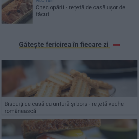
PRĂJITURI
Chec opărit - rețetă de casă ușor de
făcut
Gătește fericirea în fiecare zi
Biscuiți de casă cu untură și borș - rețetă veche
românească