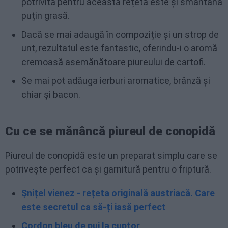
potrivită pentru această rețetă este și smântâna
puțin grasă.
Dacă se mai adaugă în compoziție și un strop de
unt, rezultatul este fantastic, oferindu-i o aromă
cremoasă asemănătoare piureului de cartofi.
Se mai pot adăuga ierburi aromatice, brânză și
chiar și bacon.
Cu ce se mănâncă piureul de conopidă
Piureul de conopidă este un preparat simplu care se
potrivește perfect ca și garnitură pentru o friptură.
Șnițel vienez - rețeta originală austriacă. Care
este secretul ca să-ți iasă perfect
Cordon bleu de pui la cuptor