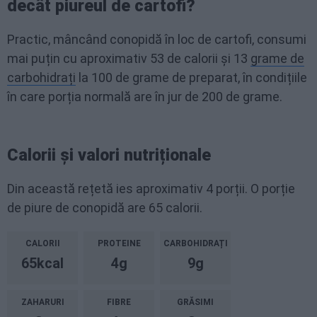
decât piureul de cartofi?
Practic, mâncând conopidă în loc de cartofi, consumi
mai puțin cu aproximativ 53 de calorii și 13
grame de
carbohidrați
la 100 de grame de preparat, în condițiile
în care porția normală are în jur de 200 de grame.
Calorii și valori nutriționale
Din această rețetă ies aproximativ 4 porții. O porție
de piure de conopidă are 65 calorii.
CALORII
PROTEINE
CARBOHIDRAȚI
65kcal
4g
9g
ZAHARURI
FIBRE
GRĂSIMI