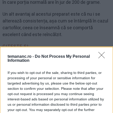
în care porția normală are în jur de 200 de grame.
Un alt avantaj al acestui preparat este că nu i se
alterează consistența, așa cum se întâmplă în cazul
cartofilor, ceea ce înseamnă că se comportă
excelent când este reîncălzit.
CITEȘTE ȘI:
temananc.ro -
Do Not Process My Personal
Cum se fierbe corect conopida și cât
Information
timp durează
If you wish to opt-out of the sale, sharing to third parties, or
processing of your personal or sensitive information for
targeted advertising by us, please use the below opt-out
4 moduri delicioase de a găti conopida
section to confirm your selection. Please note that after your
opt-out request is processed you may continue seeing
interest-based ads based on personal information utilized by
us or personal information disclosed to third parties prior to
Este piureul de conopidă mai sănătos
your opt-out. You may separately opt-out of the further