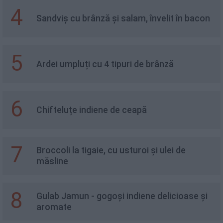
4
Sandviș cu brânză și salam, învelit în bacon
5
Ardei umpluți cu 4 tipuri de brânză
6
Chifteluțe indiene de ceapă
7
Broccoli la tigaie, cu usturoi și ulei de
măsline
8
Gulab Jamun - gogoși indiene delicioase și
aromate