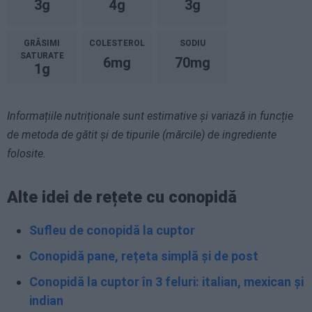
3g
4g
3g
GRĂSIMI
COLESTEROL
SODIU
SATURATE
6mg
70mg
1g
Informațiile nutriționale sunt estimative și variază in funcție
de metoda de gătit și de tipurile (mărcile) de ingrediente
folosite.
Alte idei de rețete cu conopidă
Sufleu de conopidă la cuptor
Conopidă pane, rețeta simplă și de post
Conopidă la cuptor în 3 feluri: italian, mexican și
indian