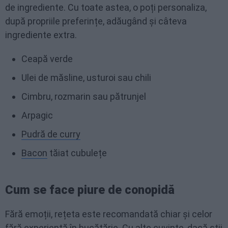
de ingrediente. Cu toate astea, o poți personaliza,
după propriile preferințe, adăugând și câteva
ingrediente extra.
Ceapă verde
Ulei de măsline, usturoi sau chili
Cimbru, rozmarin sau pătrunjel
Arpagic
Pudră de curry
Bacon
tăiat cubulețe
Cum se face piure de conopidă
Fără emoții, rețeta este recomandată chiar și celor
fără experiență în bucătărie. Cu alte cuvinte, dacă știi