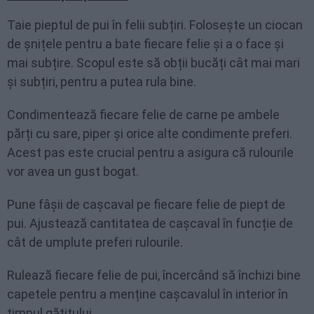
Taie pieptul de pui în felii subțiri. Folosește un ciocan
de șnițele pentru a bate fiecare felie și a o face și
mai subțire. Scopul este să obții bucăți cât mai mari
și subțiri, pentru a putea rula bine.
Condimentează fiecare felie de carne pe ambele
părți cu sare, piper și orice alte condimente preferi.
Acest pas este crucial pentru a asigura că rulourile
vor avea un gust bogat.
Pune fâșii de cașcaval pe fiecare felie de piept de
pui. Ajustează cantitatea de cașcaval în funcție de
cât de umplute preferi rulourile.
Rulează fiecare felie de pui, încercând să închizi bine
capetele pentru a menține cașcavalul în interior în
timpul gătitului.