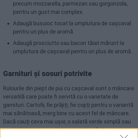
precum mozzarella, parmezan sau gorgonzola,
pentru un gust mai complex.
Adaugă busuioc tocat la umplutura de cașcaval
pentru un plus de aromă.
Adaugă prosciutto sau bacon tăiat mărunt la
umplutura de cașcaval pentru un plus de aromă.
Garnituri și sosuri potrivite
Rulourile din piept de pui cu cașcaval sunt o mâncare
versatilă care poate fi servită cu o varietate de
garnituri. Cartofii, fie prăjiți, fie copți pentru o variantă
mai sănătoasă, merg bine cu acest fel de mâncare.
Dacă cauți ceva mai ușor, o salată verde simplă sau
o
salată de quinoa cu legume
poate oferi