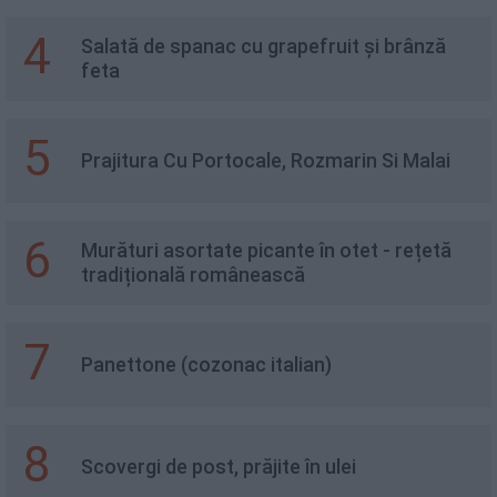
4
Salată de spanac cu grapefruit și brânză
feta
5
Prajitura Cu Portocale, Rozmarin Si Malai
6
Murături asortate picante în otet - rețetă
tradițională românească
7
Panettone (cozonac italian)
8
Scovergi de post, prăjite în ulei