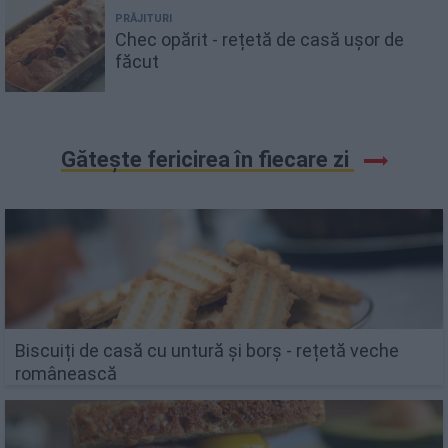
PRĂJITURI
Chec opărit - rețetă de casă ușor de
făcut
Gătește fericirea în fiecare zi
Biscuiți de casă cu untură și borș - rețetă veche
românească