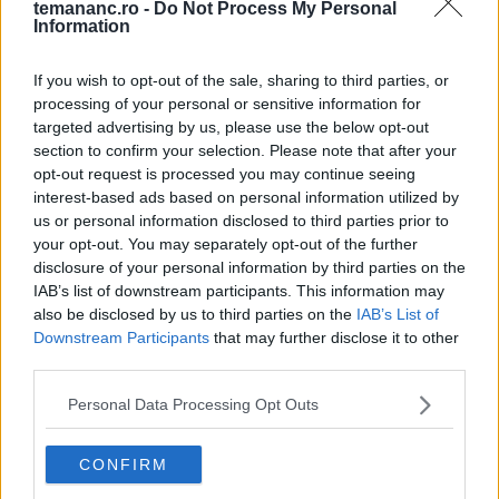
prospețimea necesară.
temananc.ro -
Do Not Process My Personal
Information
Legumele la grătar
sau
sotate
, cum ar fi ardeii,
If you wish to opt-out of the sale, sharing to third parties, or
ciupercile sau brocoli, adaugă diversitate și sunt ușor
processing of your personal or sensitive information for
de preparat. Un
risotto cremos cu legume
sau
pilaf
targeted advertising by us, please use the below opt-out
de orez
poate fi, de asemenea, o opțiune bună pentru
section to confirm your selection. Please note that after your
a adăuga un plus de consistență mesei.
opt-out request is processed you may continue seeing
interest-based ads based on personal information utilized by
us or personal information disclosed to third parties prior to
your opt-out. You may separately opt-out of the further
SOSURI POTRIVITE PENTRU RULOURILE DE PUI
disclosure of your personal information by third parties on the
CU CAȘCAVAL
IAB’s list of downstream participants. This information may
also be disclosed by us to third parties on the
IAB’s List of
Rulourile din piept de pui cu cașcaval sunt delicioase
Downstream Participants
that may further disclose it to other
în sine, dar pot fi și mai gustoase dacă le servești cu
third parties.
un sos potrivit.
Personal Data Processing Opt Outs
Sos de iaurt cu usturoi
CONFIRM
Sos pesto făcut în casă