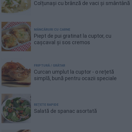
Colțunași cu brânză de vaci și smântână
MÂNCĂRURI CU CARNE
Piept de pui gratinat la cuptor, cu
cașcaval și sos cremos
FRIPTURĂ / GRĂTAR
Curcan umplut la cuptor - o rețetă
simplă, bună pentru ocazii speciale
REȚETE RAPIDE
Salată de spanac asortată