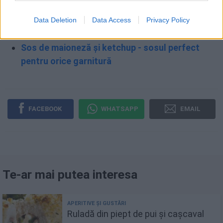
Sos marinara
Data Deletion
Data Access
Privacy Policy
Sos aioli - maioneză cu usturoi
Sos de maioneză și ketchup - sosul perfect
pentru orice garnitură
FACEBOOK
WHATSAPP
EMAIL
Te-ar mai putea interesa
Ruladă din piept de pui și cașcaval