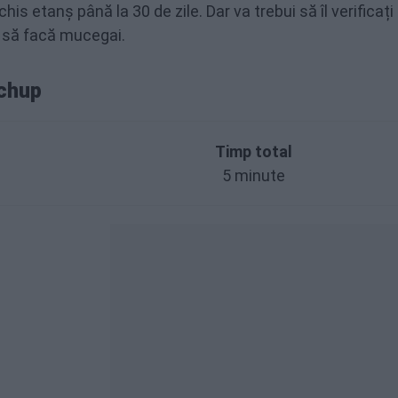
his etanș până la 30 de zile. Dar va trebui să îl verificați
l să facă mucegai.
tchup
Timp total
5 minute