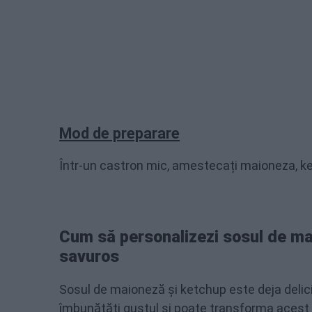
Mod de preparare
Într-un castron mic, amestecați maioneza, ke
Cum să personalizezi sosul de mai
savuros
Sosul de maioneză și ketchup este deja delic
îmbunătăți gustul și poate transforma acest s