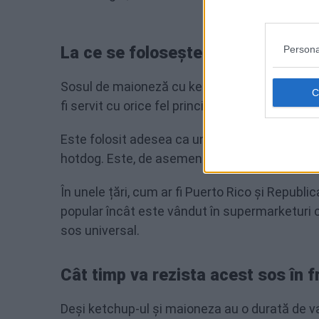
La ce se folosește
Persona
Sosul de maioneză cu ketchup este un sos popu
fi servit cu orice fel principal sau garnitură.
Este folosit adesea ca un sos pentru cartofi p
hotdog. Este, de asemenea, folosit ca sos pe
În unele țări, cum ar fi Puerto Rico și Repub
popular încât este vândut în supermarketuri c
sos universal.
Cât timp va rezista acest sos în f
Deși ketchup-ul și maioneza au o durată de v