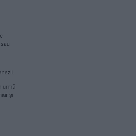
se
i sau
nezii.
in urmă
iar și