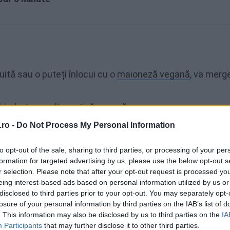
ită sau o puteți înlocui cu o
maioneză vegană
, va merge
chimbat cu o alternativă vegană
ro -
Do Not Process My Personal Information
to opt-out of the sale, sharing to third parties, or processing of your per
etchup
formation for targeted advertising by us, please use the below opt-out s
r selection. Please note that after your opt-out request is processed y
eing interest-based ads based on personal information utilized by us or
 pentru a face sosul cu care vă veți impresiona invitații!
disclosed to third parties prior to your opt-out. You may separately opt-
losure of your personal information by third parties on the IAB’s list of
a, ketchup-ul și pudra de usturoi până se combină bine. 
. This information may also be disclosed by us to third parties on the
IA
ecte.
Participants
that may further disclose it to other third parties.