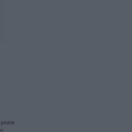
e poate
i: