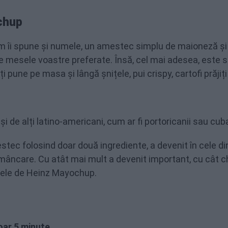
chup
m îi spune și numele, un amestec simplu de maioneză și
re mesele voastre preferate. Însă, cel mai adesea, este 
ți pune pe masa și lângă șnițele, pui crispy, cartofi prăjiț
de alți latino-americani, cum ar fi portoricanii sau cuba
estec folosind doar două ingrediente, a devenit în cele d
mâncare. Cu atât mai mult a devenit important, cu cât ch
mele de Heinz Mayochup.
oar 5 minute