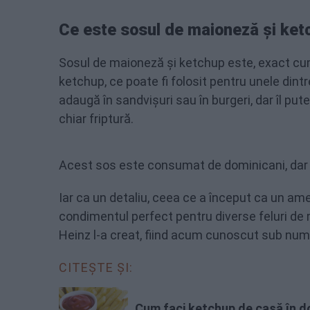
Ce este sosul de maioneză și ket
Sosul de maioneză și ketchup este, exact cu
ketchup, ce poate fi folosit pentru unele dint
adaugă în sandvișuri sau în burgeri, dar îl pute
chiar friptură.
Acest sos este consumat de dominicani, dar și 
Iar ca un detaliu, ceea ce a început ca un am
condimentul perfect pentru diverse feluri de 
Heinz l-a creat, fiind acum cunoscut sub nu
CITEȘTE ȘI:
Cum faci ketchup de casă în d