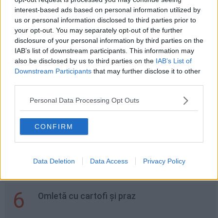
interest-based ads based on personal information utilized by
2
Foi de napolitană cu glazură
us or personal information disclosed to third parties prior to
your opt-out. You may separately opt-out of the further
disclosure of your personal information by third parties on the
IAB’s list of downstream participants. This information may
3
also be disclosed by us to third parties on the
IAB’s List of
Prune conservate în zahăr. Cum să le
Downstream Participants
that may further disclose it to other
prepari corect
third parties.
Personal Data Processing Opt Outs
4
Rulada De Ciocolata Cu Cirese Si Vanilie
CONFIRM
5
Ce Sunt Aditivii Alimentari Si Care Este
Data Deletion
Data Access
Privacy Policy
Rolul Lor?
6
Omletă cu cartofi și praz