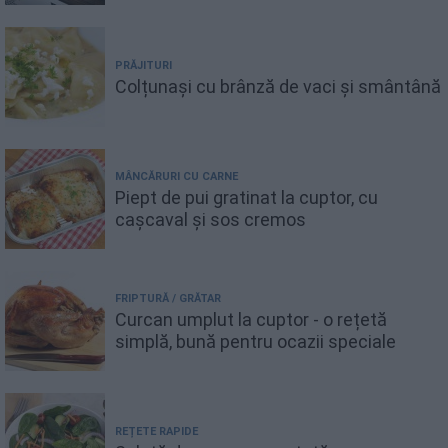
PRĂJITURI
Colțunași cu brânză de vaci și smântână
MÂNCĂRURI CU CARNE
Piept de pui gratinat la cuptor, cu
cașcaval și sos cremos
FRIPTURĂ / GRĂTAR
Curcan umplut la cuptor - o rețetă
simplă, bună pentru ocazii speciale
REȚETE RAPIDE