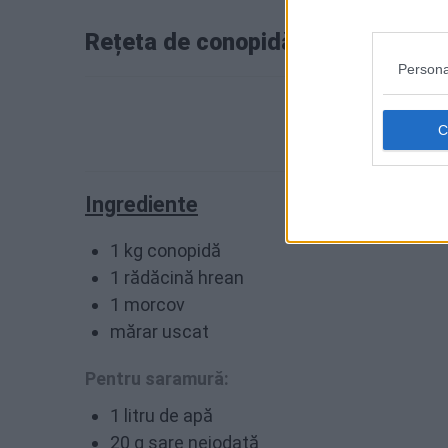
Rețeta de conopidă în saramură
Persona
Ingrediente
1 kg conopidă
1 rădăcină hrean
1 morcov
mărar uscat
Pentru saramură:
1 litru de apă
20 g sare neiodată