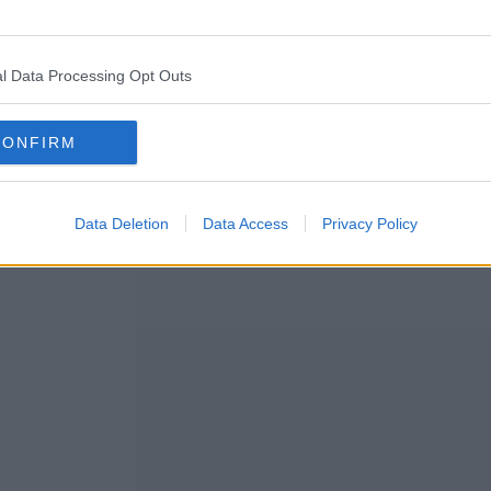
l Data Processing Opt Outs
Timp total
CONFIRM
30 minute
Data Deletion
Data Access
Privacy Policy