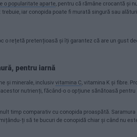
e o popularitate aparte
, pentru că rămâne crocantă și n
trebuie, iar conopida poate fi murată singură sau alătur
o rețetă pretențioasă și îți garantez că are un gust de
ură, pentru iarnă
e și minerale, inclusiv
vitamina C
, vitamina K și fibre. P
 acestor nutrienți, făcând-o o opțiune sănătoasă pentru
mult timp comparativ cu conopida proaspătă. Saramura
ițându-ți să te bucuri de conopidă chiar și când nu este