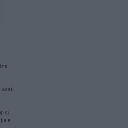
âns.
 Lăsați
p și
ție e