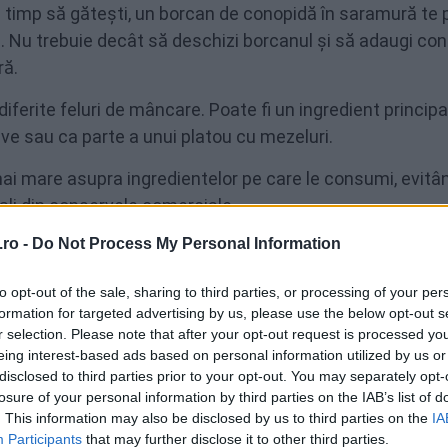
i timp să gătești, un borcan de conopidă în saramură te
ă. Nu trebuie decât să deschizi borcanul și să adaugi co
ră.
iferite feluri de mâncare. Poate fi un ingredient principal
tive sau ca parte a unui platou cu mezeluri.
mai mare asupra ingredientelor pe care le consumi, evitâ
ciali din conservele comerciale.
ro -
Do Not Process My Personal Information
te ierburi și condimente, ceea ce îți permite să creezi o
to opt-out of the sale, sharing to third parties, or processing of your per
formation for targeted advertising by us, please use the below opt-out s
e pot oferi diverse beneficii pentru sănătate, inclusiv
r selection. Please note that after your opt-out request is processed y
ronice.
eing interest-based ads based on personal information utilized by us or
disclosed to third parties prior to your opt-out. You may separately opt-
are le consumi, conopida în saramură este o opțiune exce
losure of your personal information by third parties on the IAB’s list of
 în limite normale.
. This information may also be disclosed by us to third parties on the
IA
Participants
that may further disclose it to other third parties.