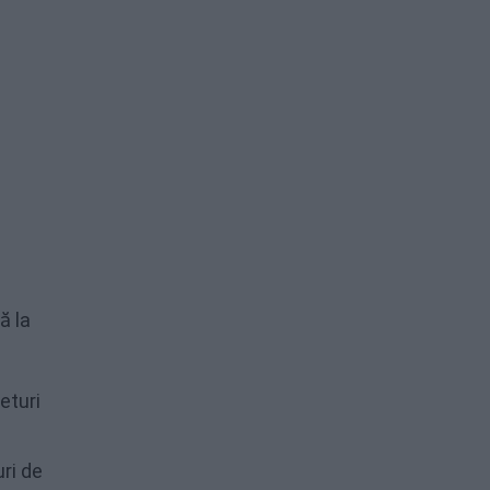
ă la
eturi
ri de