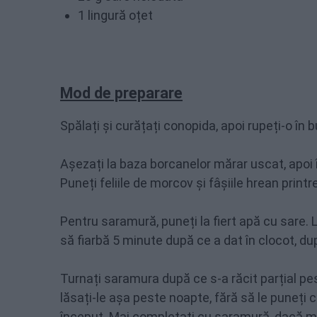
1 lingură oțet
Mod de preparare
Spălați și curățați conopida, apoi rupeți-o în 
Așezați la baza borcanelor mărar uscat, apoi
Puneți feliile de morcov și fâșiile hrean printre
Pentru saramură, puneți la fiert apă cu sare. L
să fiarbă 5 minute după ce a dat în clocot, du
Turnați saramura după ce s-a răcit parțial pe
lăsați-le așa peste noapte, fără să le puneți
început. Mai completați cu saramură, dacă m