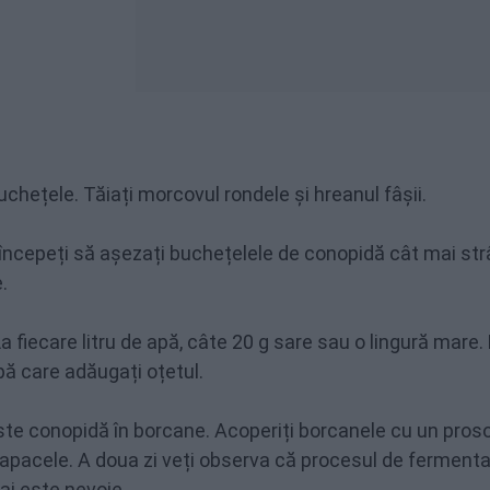
buchețele. Tăiați morcovul rondele și hreanul fâșii.
 începeți să așezați buchețelele de conopidă cât mai str
.
a fiecare litru de apă, câte 20 g sare sau o lingură mare.
pă care adăugați oțetul.
ste conopidă în borcane. Acoperiți borcanele cu un proso
 capacele. A doua zi veți observa că procesul de fermenta
ai este nevoie.