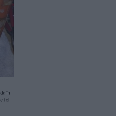
da în
e fel