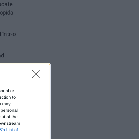
 poate
nopida
 într-o
nd
 gamă
sonal or
ection to
ou may
 personal
out of the
lentă
 downstream
B’s List of