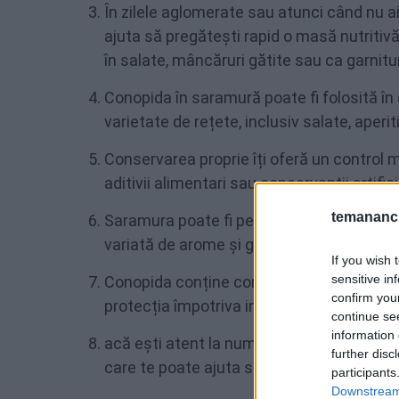
În zilele aglomerate sau atunci când nu a
ajuta să pregătești rapid o masă nutritiv
în salate, mâncăruri gătite sau ca garnitu
Conopida în saramură poate fi folosită în d
varietate de rețete, inclusiv salate, aperi
Conservarea proprie îți oferă un control 
aditivii alimentari sau conservanții artifi
temananc.
Saramura poate fi personalizată cu diferi
variată de arome și gusturi.
If you wish 
sensitive in
Conopida conține compuși antioxidanți car
confirm you
protecția împotriva inflamației și bolilor c
continue se
information 
acă ești atent la numărul de calorii pe c
further disc
care te poate ajuta să-ți menții greutatea
participants
Downstream 