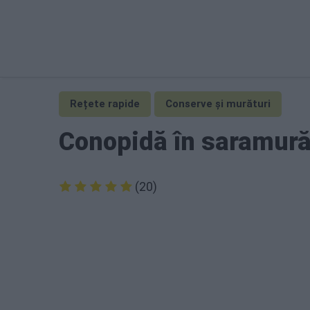
Rețete rapide
Conserve și murături
Conopidă în saramură
(20)