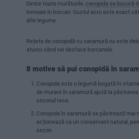
Dintre toate murăturile,
conopida se bucură d
înmoaie în borcan. Gustul acru este exact cât 
alte legume.
Rețeta de conopidă cu saramură nu este deloc 
atunci când vei desface borcanele.
8 motive să pui conopidă în saram
Conopida este o legumă bogată în vitamin
de murare în saramură ajută la păstrarea
sezonul rece.
Conopida în saramură se păstrează mai 
acționează ca un conservant natural, perm
sezon.