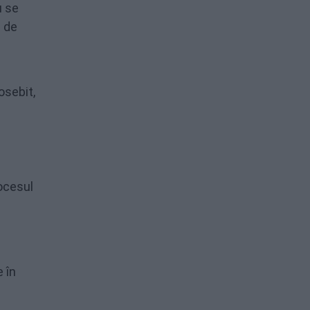
u se
i de
osebit,
rocesul
 în