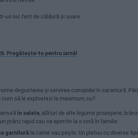
r-un loc ferit de căldură și soare.
26. Pregătește-te pentru iarnă!
anume degustarea și servirea conopidei în saramură. Pân
ii cum să le exploatezi la maximum, nu?
aramură
în salate
, alături de alte legume proaspete, brânz
un prânz rapid sau ca aperitiv la o cină în familie.
ca garnitură
la carne sau pește. Un platou cu diverse tipu