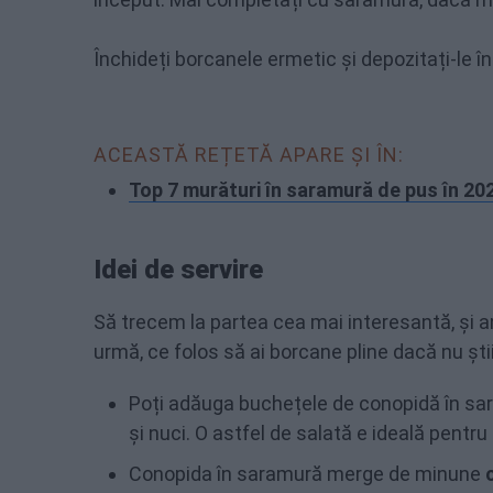
Închideți borcanele ermetic și depozitați-le înt
ACEASTĂ REȚETĂ APARE ȘI ÎN:
Top 7 murături în saramură de pus în 20
Idei de servire
Să trecem la partea cea mai interesantă, și 
urmă, ce folos să ai borcane pline dacă nu șt
Poți adăuga buchețele de conopidă în s
și nuci. O astfel de salată e ideală pentru 
Conopida în saramură merge de minune