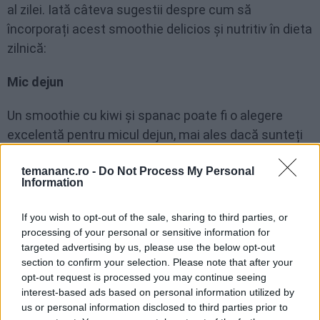
al zilei. Iată câteva sugestii despre cum să
încorporați acest smoothie delicios și nutritiv în dieta
zilnică:
Mic dejun
Un smoothie cu kiwi și spanac poate fi o alegere
excelentă pentru micul dejun, mai ales dacă sunteți
în grabă. Este rapid de preparat și puteți bea chiar și
temananc.ro -
Do Not Process My Personal
în drum spre muncă sau școală. Pentru un mic dejun
Information
echilibrat și mai sățios, adăugați în smoothie o sursă
de proteine, cum ar fi pudră proteică sau iaurt
If you wish to opt-out of the sale, sharing to third parties, or
grecesc.
processing of your personal or sensitive information for
targeted advertising by us, please use the below opt-out
section to confirm your selection. Please note that after your
Gustare de după-amiază
opt-out request is processed you may continue seeing
interest-based ads based on personal information utilized by
Când simțiți că energia vă scade pe parcursul după-
us or personal information disclosed to third parties prior to
amiezii, un smoothie cu kiwi și spanac poate fi o