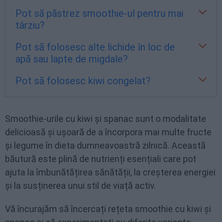
Pot să păstrez smoothie-ul pentru mai
Da, puteți folosi spanac congelat. De fapt,
târziu?
utilizarea spanacului congelat poate ajuta la
Pot să folosesc alte lichide în loc de
răcirea smoothie-ului și la obținerea unei
Smoothie-urile sunt cele mai bune atunci
apă sau lapte de migdale?
consistențe mai groase.
când sunt consumate imediat după
Pot să folosesc kiwi congelat?
preparare, deoarece încep să-și piardă
Puteți folosi orice tip de lapte preferați, cum
nutrienții odată ce fructele și legumele sunt
ar fi lapte de soia, de ovăz sau de cocos. De
amestecate. Dacă trebuie să-l păstrați, îl
Kiwi congelat poate fi folosit în acest
asemenea, puteți utiliza suc de fructe, dar
Smoothie-urile cu kiwi și spanac sunt o modalitate
puteți păstra în frigider într-un recipient
smoothie și poate adăuga o textură mai
fiți conștient de conținutul de zahăr
delicioasă și ușoară de a încorpora mai multe fructe
etanș pentru până la maxim 24 de ore.
groasă și mai răcoritoare.
adițional.
și legume în dieta dumneavoastră zilnică. Această
băutură este plină de nutrienți esențiali care pot
ajuta la îmbunătățirea sănătății, la creșterea energiei
și la susținerea unui stil de viață activ.
Vă încurajăm să încercați rețeta smoothie cu kiwi și