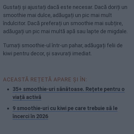
Gustați și ajustați dacă este necesar. Dacă doriți un
smoothie mai dulce, adăugați un pic mai mult
îndulcitor. Dacă preferați un smoothie mai subțire,
adăugați un pic mai multă apă sau lapte de migdale.
Turnați smoothie-ul într-un pahar, adăugați felii de
kiwi pentru decor, și savurați imediat.
ACEASTĂ REȚETĂ APARE ȘI ÎN:
35+ smoothie-uri sănătoase. Rețete pentru o
viață activă
9 smoothie-uri cu kiwi pe care trebuie să le
încerci în 2026