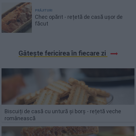
PRĂJITURI
Chec opărit - rețetă de casă ușor de
făcut
Gătește fericirea în fiecare zi
Biscuiți de casă cu untură și borș - rețetă veche
românească