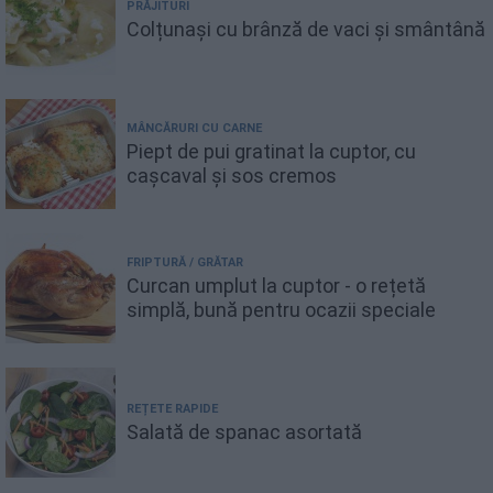
PRĂJITURI
Colțunași cu brânză de vaci și smântână
MÂNCĂRURI CU CARNE
Piept de pui gratinat la cuptor, cu
cașcaval și sos cremos
FRIPTURĂ / GRĂTAR
Curcan umplut la cuptor - o rețetă
simplă, bună pentru ocazii speciale
REȚETE RAPIDE
Salată de spanac asortată