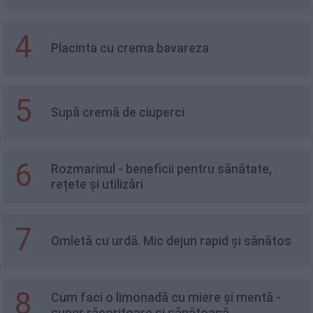
4
Placinta cu crema bavareza
5
Supă cremă de ciuperci
6
Rozmarinul - beneficii pentru sănătate,
rețete și utilizări
7
Omletă cu urdă. Mic dejun rapid și sănătos
8
Cum faci o limonadă cu miere și mentă -
super răcoritoare și sănătoasă