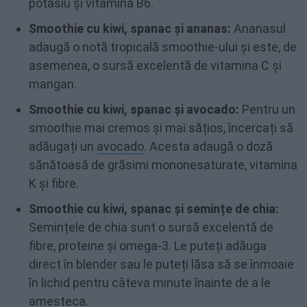
potasiu și vitamina B6.
Smoothie cu kiwi, spanac și ananas:
Ananasul
adaugă o notă tropicală smoothie-ului și este, de
asemenea, o sursă excelentă de vitamina C și
mangan.
Smoothie cu kiwi, spanac și avocado:
Pentru un
smoothie mai cremos și mai sățios, încercați să
adăugați un
avocado
. Acesta adaugă o doză
sănătoasă de grăsimi mononesaturate, vitamina
K și fibre.
Smoothie cu kiwi, spanac și semințe de chia:
Semințele de chia sunt o sursă excelentă de
fibre, proteine și omega-3. Le puteți adăuga
direct în blender sau le puteți lăsa să se înmoaie
în lichid pentru câteva minute înainte de a le
amesteca.