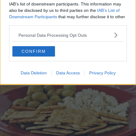
IAB’s list of downstream participants. This information may
also be disclosed by us to third parties on the
IAB’s List of
Downstream Participants
that may further disclose it to other
third parties.
Personal Data Processing Opt Outs
MÂNCĂRURI CU CARNE
Pui cu sos de lamaie si smantana
CONFIRM
Data Deletion
Data Access
Privacy Policy