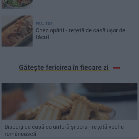
PRĂJITURI
Chec opărit - rețetă de casă ușor de
făcut
Gătește fericirea în fiecare zi
Biscuiți de casă cu untură și borș - rețetă veche
românească