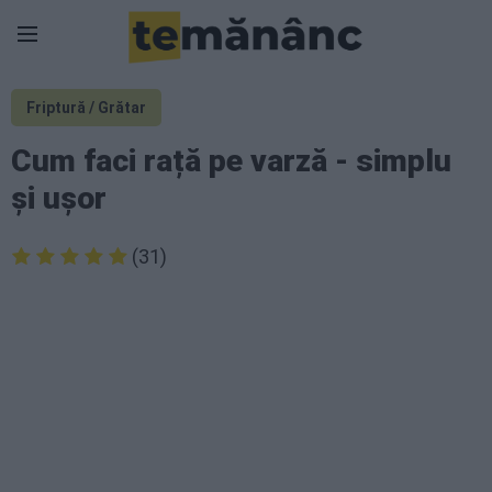
Friptură / Grătar
Cum faci rață pe varză - simplu
și ușor
(31)