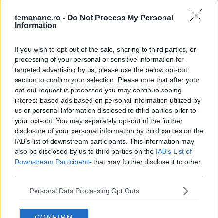
varză și mai delicioasă. După ce timpul de marinare a
temananc.ro -
Do Not Process My Personal
trecut, scoate rața din frigider și las-o să ajungă la
Information
temperatura camerei înainte de a o găti. Continuă
If you wish to opt-out of the sale, sharing to third parties, or
apoi cu rețeta așa cum este descrisă anterior.
processing of your personal or sensitive information for
targeted advertising by us, please use the below opt-out
section to confirm your selection. Please note that after your
Servește rața pe varză cu mămăliguță și un pahar de
opt-out request is processed you may continue seeing
vin roșu.
interest-based ads based on personal information utilized by
us or personal information disclosed to third parties prior to
your opt-out. You may separately opt-out of the further
disclosure of your personal information by third parties on the
FACEBOOK
WHATSAPP
EMAIL
IAB’s list of downstream participants. This information may
also be disclosed by us to third parties on the
IAB’s List of
Downstream Participants
that may further disclose it to other
third parties.
Personal Data Processing Opt Outs
Te-ar mai putea interesa
CONFIRM