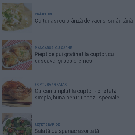
PRĂJITURI
Colțunași cu brânză de vaci și smântână
MÂNCĂRURI CU CARNE
Piept de pui gratinat la cuptor, cu
cașcaval și sos cremos
FRIPTURĂ / GRĂTAR
Curcan umplut la cuptor - o rețetă
simplă, bună pentru ocazii speciale
REȚETE RAPIDE
Salată de spanac asortată