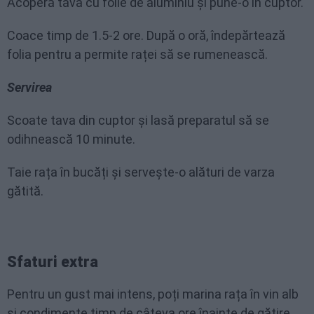
Acoperă tava cu folie de aluminiu și pune-o în cuptor.
Coace timp de 1.5-2 ore. După o oră, îndepărtează
folia pentru a permite raței să se rumenească.
Servirea
Scoate tava din cuptor și lasă preparatul să se
odihnească 10 minute.
Taie rața în bucăți și servește-o alături de varza
gătită.
Sfaturi extra
Pentru un gust mai intens, poți marina rața în vin alb
și condimente timp de câteva ore înainte de gătire.