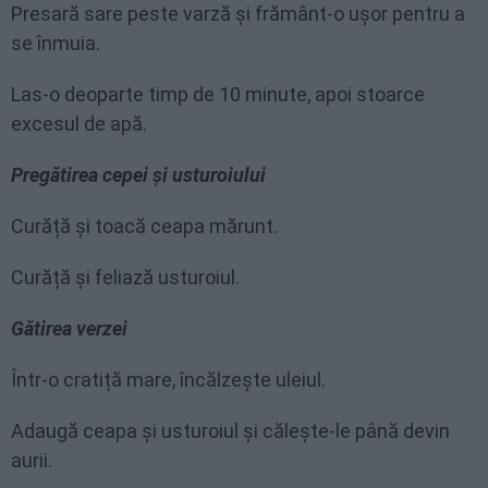
Presară sare peste varză și frământ-o ușor pentru a
se înmuia.
Las-o deoparte timp de 10 minute, apoi stoarce
excesul de apă.
Pregătirea cepei și usturoiului
Curăță și toacă ceapa mărunt.
Curăță și feliază usturoiul.
Gătirea verzei
Într-o cratiță mare, încălzește uleiul.
Adaugă ceapa și usturoiul și călește-le până devin
aurii.