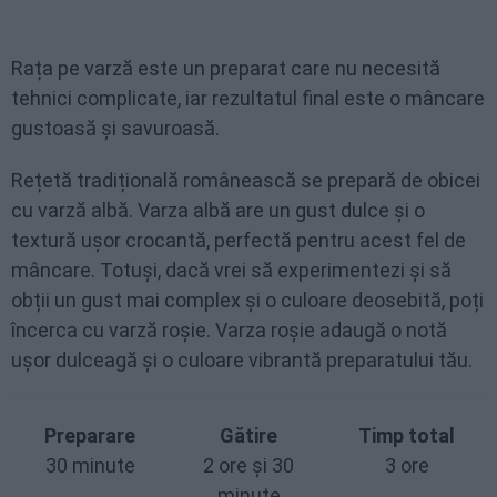
Rața pe varză este un preparat care nu necesită
tehnici complicate, iar rezultatul final este o mâncare
gustoasă și savuroasă.
Rețetă tradițională românească se prepară de obicei
cu varză albă. Varza albă are un gust dulce și o
textură ușor crocantă, perfectă pentru acest fel de
mâncare. Totuși, dacă vrei să experimentezi și să
obții un gust mai complex și o culoare deosebită, poți
încerca cu varză roșie. Varza roșie adaugă o notă
ușor dulceagă și o culoare vibrantă preparatului tău.
Preparare
Gătire
Timp total
30 minute
2 ore și 30
3 ore
minute