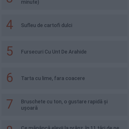
minute)
4
Sufleu de cartofi dulci
5
Fursecuri Cu Unt De Arahide
6
Tarta cu lime, fara coacere
7
Bruschete cu ton, o gustare rapidă și
ușoară
Ce mănâncă elevii la prânz, în 11 țări de pe