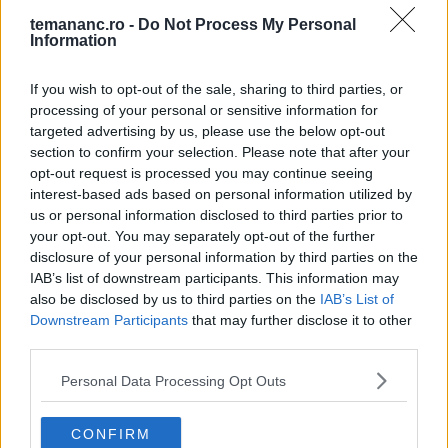
rapid de preparat și se potrivește bine cu puiul
temananc.ro -
Do Not Process My Personal
Information
condimentat.
If you wish to opt-out of the sale, sharing to third parties, or
Nu uita de piureul de legume. Piureul de cartofi este o
processing of your personal or sensitive information for
alegere clasică, dar poți încerca și variante mai
targeted advertising by us, please use the below opt-out
interesante, cum ar fi
piureul de mazăre
sau
de
section to confirm your selection. Please note that after your
conopidă
, care aduc alte texturi și arome.
opt-out request is processed you may continue seeing
interest-based ads based on personal information utilized by
us or personal information disclosed to third parties prior to
your opt-out. You may separately opt-out of the further
FACEBOOK
WHATSAPP
EMAIL
disclosure of your personal information by third parties on the
IAB’s list of downstream participants. This information may
also be disclosed by us to third parties on the
IAB’s List of
Downstream Participants
that may further disclose it to other
third parties.
Te-ar mai putea interesa
Personal Data Processing Opt Outs
CONFIRM