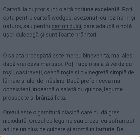
Cartofii la cuptor sunt o altă opțiune excelentă. Poți
opta pentru
cartofi wedges
, asezonați cu rozmarin și
usturoi, sau pentru
cartofi dulci
, care adaugă o notă
ușor dulceagă și sunt foarte hrănitori.
O salată proaspătă este mereu binevenită, mai ales
dacă vrei ceva mai ușor. Poți face o salată verde cu
roșii, castraveți, ceapă roșie și o vinegretă simplă de
lămâie și ulei de măsline. Dacă preferi ceva mai
consistent, încearcă o salată cu quinoa, legume
proaspete și brânză feta.
Orezul este o garnitură clasică care nu dă greș
niciodată.
Orezul cu legume
sau orezul cu șofran pot
aduce un plus de culoare și aromă în farfurie. De
asemenea,
cușcușul cu legume și mirodenii
este