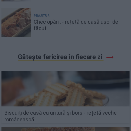
PRĂJITURI
Chec opărit - rețetă de casă ușor de
făcut
Gătește fericirea în fiecare zi
Biscuiți de casă cu untură și borș - rețetă veche
românească