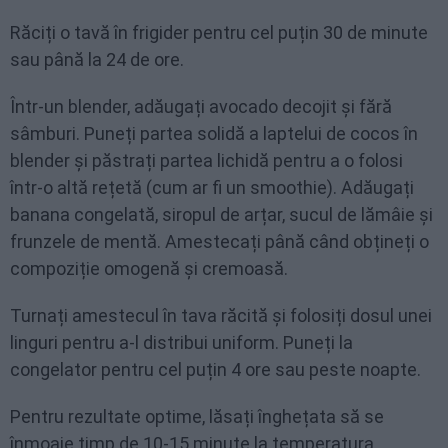
Răciți o tavă în frigider pentru cel puțin 30 de minute
sau până la 24 de ore.
Într-un blender, adăugați avocado decojit și fără
sâmburi. Puneți partea solidă a laptelui de cocos în
blender și păstrați partea lichidă pentru a o folosi
într-o altă rețetă (cum ar fi un smoothie). Adăugați
banana congelată, siropul de arțar, sucul de lămâie și
frunzele de mentă. Amestecați până când obțineți o
compoziție omogenă și cremoasă.
Turnați amestecul în tava răcită și folosiți dosul unei
linguri pentru a-l distribui uniform. Puneți la
congelator pentru cel puțin 4 ore sau peste noapte.
Pentru rezultate optime, lăsați înghețata să se
înmoaie timp de 10-15 minute la temperatura