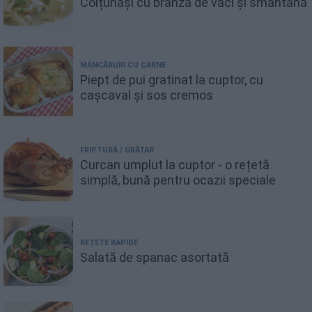
Colțunași cu brânză de vaci și smântână
MÂNCĂRURI CU CARNE
Piept de pui gratinat la cuptor, cu
cașcaval și sos cremos
FRIPTURĂ / GRĂTAR
Curcan umplut la cuptor - o rețetă
simplă, bună pentru ocazii speciale
REȚETE RAPIDE
Salată de spanac asortată