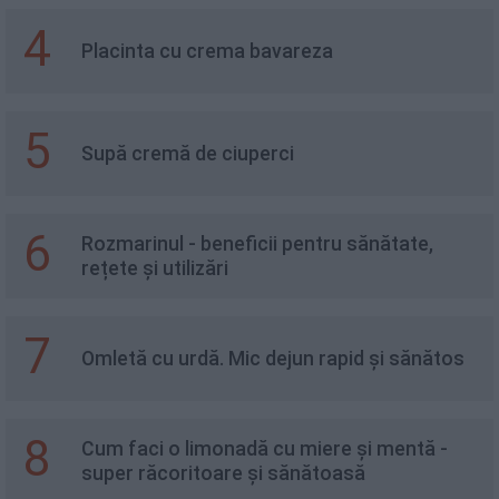
4
Placinta cu crema bavareza
5
Supă cremă de ciuperci
6
Rozmarinul - beneficii pentru sănătate,
rețete și utilizări
7
Omletă cu urdă. Mic dejun rapid și sănătos
8
Cum faci o limonadă cu miere și mentă -
super răcoritoare și sănătoasă