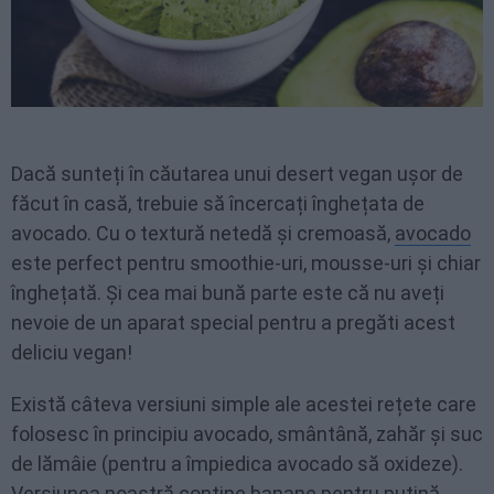
Dacă sunteți în căutarea unui desert vegan ușor de
făcut în casă, trebuie să încercați înghețata de
avocado. Cu o textură netedă și cremoasă,
avocado
este perfect pentru smoothie-uri, mousse-uri și chiar
înghețată. Și cea mai bună parte este că nu aveți
nevoie de un aparat special pentru a pregăti acest
deliciu vegan!
Există câteva versiuni simple ale acestei rețete care
folosesc în principiu avocado, smântână, zahăr și suc
de lămâie (pentru a împiedica avocado să oxideze).
Versiunea noastră conține
banane
pentru puțină