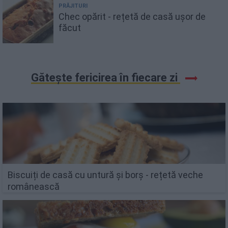
PRĂJITURI
Chec opărit - rețetă de casă ușor de
făcut
Gătește fericirea în fiecare zi
Biscuiți de casă cu untură și borș - rețetă veche
românească