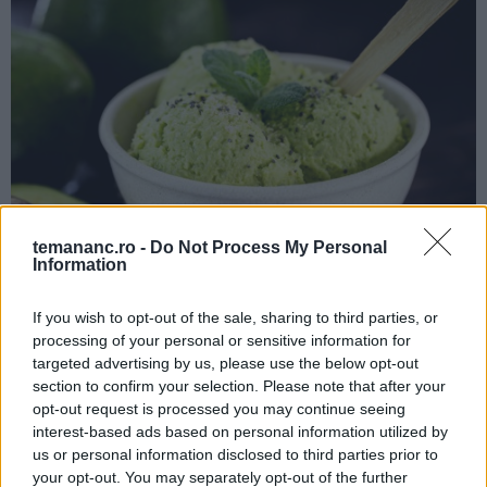
temananc.ro -
Do Not Process My Personal
Information
Înghețata de avocado poate fi decorată și garnisită cu diverse
toppinguri, cum ar fi bucăți de ciocolată vegană, nuci tocate,
If you wish to opt-out of the sale, sharing to third parties, or
fructe proaspete sau siropuri aromate pentru a-i adăuga un plus
de savoare și textură.
processing of your personal or sensitive information for
targeted advertising by us, please use the below opt-out
Nu vă place menta? Nu o folosiți!
section to confirm your selection. Please note that after your
opt-out request is processed you may continue seeing
Vreți să o transformați într-o înghețată cu mentă
interest-based ads based on personal information utilized by
și ciocolată? Dublați cantitatea de frunze de
us or personal information disclosed to third parties prior to
your opt-out. You may separately opt-out of the further
mentă și încorporați la final fulgi de ciocolată!