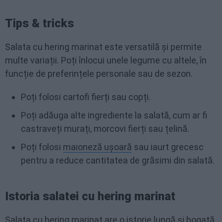
Tips & tricks
Salata cu hering marinat este versatilă și permite
multe variații. Poți înlocui unele legume cu altele, în
funcție de preferințele personale sau de sezon.
Poți folosi cartofi fierți sau copți.
Poți adăuga alte ingrediente la salată, cum ar fi
castraveți murați, morcovi fierți sau țelină.
Poți folosi
maioneză ușoară
sau iaurt grecesc
pentru a reduce cantitatea de grăsimi din salată.
Istoria salatei cu hering marinat
Salata cu hering marinat are o istorie lungă și bogată.