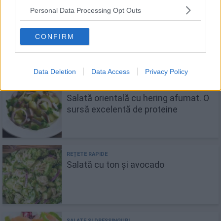
Personal Data Processing Opt Outs
Salată de cartofi cu ton și capere
CONFIRM
Data Deletion
Data Access
Privacy Policy
Salată orientală cu hering afumat. O
sursă excelentă de proteine
Salată cu ton și avocado