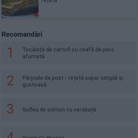
rețetă
Recomandări
1
Tocăniță de cartofi cu ceafă de porc
afumată
2
Pârjoale de post - rețetă super simplă și
gustoasă
3
Sufleu de somon cu verdeață
4
Panini Cu Branza