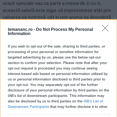
ocazii speciale sau ca parte a mesei de zi cu zi,
această salată este sigur să impresioneze atât prin
valoarea sa nutritivă, cât și prin aroma sa deosebită.
temananc.ro -
Do Not Process My Personal
Information
FACEBOOK
WHATSAPP
EMAIL
If you wish to opt-out of the sale, sharing to third parties, or
processing of your personal or sensitive information for
targeted advertising by us, please use the below opt-out
section to confirm your selection. Please note that after your
opt-out request is processed you may continue seeing
interest-based ads based on personal information utilized by
Te-ar mai putea interesa
us or personal information disclosed to third parties prior to
your opt-out. You may separately opt-out of the further
disclosure of your personal information by third parties on the
IAB’s list of downstream participants. This information may
Salată de cartofi cu hering
also be disclosed by us to third parties on the
IAB’s List of
Downstream Participants
that may further disclose it to other
third parties.