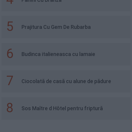
5
Prajitura Cu Gem De Rubarba
6
Budinca italieneasca cu lamaie
7
Ciocolată de casă cu alune de pădure
8
Sos Maître d Hôtel pentru friptură